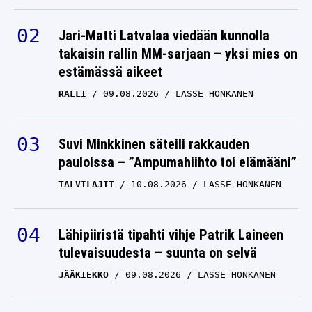
Jari-Matti Latvalaa viedään kunnolla
takaisin rallin MM-sarjaan – yksi mies on
estämässä aikeet
RALLI
09.08.2026
LASSE HONKANEN
Suvi Minkkinen säteili rakkauden
pauloissa – ”Ampumahiihto toi elämääni”
TALVILAJIT
10.08.2026
LASSE HONKANEN
Lähipiiristä tipahti vihje Patrik Laineen
tulevaisuudesta – suunta on selvä
JÄÄKIEKKO
09.08.2026
LASSE HONKANEN
Sami Pajari laittoi pystyyn kunnon