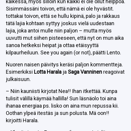
kaikessa, myös silloin kun kaikki ei ole ollut helppoa.
Sisimmässäni toivon, että nämä ei ole hyvästit.
tottakai toivon, että se hullu kipinä, palo ja rakkaus
tätä lajia kohtaan syttyy joskus vielä uudestaan
lajia, joka antoi mulle niin paljon – mutta myös
uuvutti mut siihen pisteeseen, että nyt on mun aika
sanoa hetkeksi heipat ja ottaa etäisyyttä
kilpaurheiluun. See you again (or not), päätti Lento.
Nuoren naisen päivitys keräsi paljon kommentteja.
Esimerkiksi
Lotta Harala
ja
Saga Vanninen
reagoivat
julkaisuun.
– Niin kauniisti kirjotat Nea!! Ihan itkettää. Kunpa
tulisit välillä käymää hallilla! Sun läsnäolo toi aina
ihanaa energiaa ps. lisko on aina mun repussa kii.
Oothan ylpeä itestäs ja sun polusta. Mä oon!!
kirjoitti Harala.