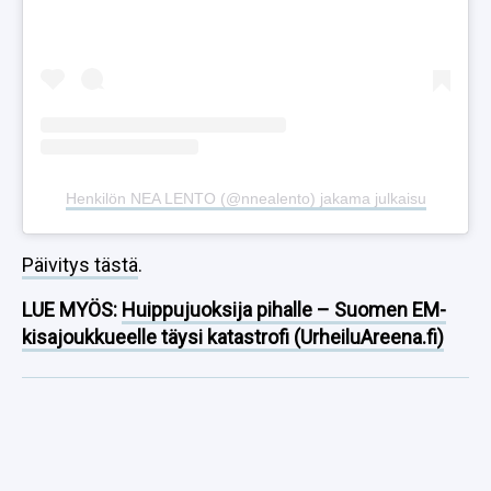
Henkilön NEA LENTO (@nnealento) jakama julkaisu
Päivitys tästä
.
LUE MYÖS:
Huippujuoksija pihalle – Suomen EM-
kisajoukkueelle täysi katastrofi (UrheiluAreena.fi)