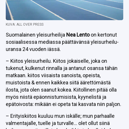
KUVA: ALL OVER PRESS
Suomalainen yleisurheilija
Nea Lento
on kertonut
sosiaalisessa mediassa päättävänsä yleisurheilu-
uransa 24 vuoden iässä.
– Kiitos yleisurheilu. Kiitos jokaiselle, joka on
tukenut, kulkenut rinnalla ja antanut osansa tähän
matkaan. kiitos viisaista sanoista, opeista,
muistoista & ennen kaikkea siitä äärettömästä
ilosta, jota olen saanut kokea. Kiitollinen pitää olla
myös niistä epäonnistumisista, kyynelistä ja
epätoivosta: mikään ei opeta tai kasvata niin paljon.
– Erityiskiitos kuuluu mun iskälle; mun parhaalle
valmentajalle, tuelle ja turvalle… olet ollut siinä