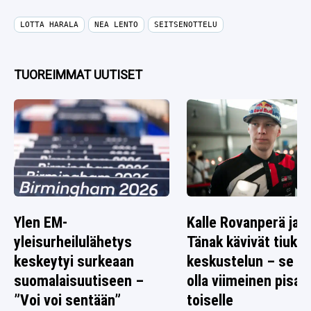
LOTTA HARALA
NEA LENTO
SEITSENOTTELU
TUOREIMMAT UUTISET
Ylen EM-
Kalle Rovanperä ja O
yleisurheilulähetys
Tänak kävivät tiuka
keskeytyi surkeaan
keskustelun – se ta
suomalaisuutiseen –
olla viimeinen pisar
”Voi voi sentään”
toiselle