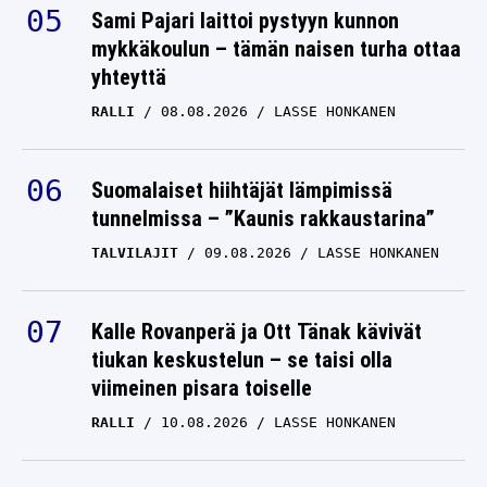
mykkäkoulun – tämän naisen turha ottaa
yhteyttä
RALLI
08.08.2026
LASSE HONKANEN
Suomalaiset hiihtäjät lämpimissä
tunnelmissa – ”Kaunis rakkaustarina”
TALVILAJIT
09.08.2026
LASSE HONKANEN
Kalle Rovanperä ja Ott Tänak kävivät
tiukan keskustelun – se taisi olla
viimeinen pisara toiselle
RALLI
10.08.2026
LASSE HONKANEN
Naisjuoksija ulkona EM-kisoista – Julia