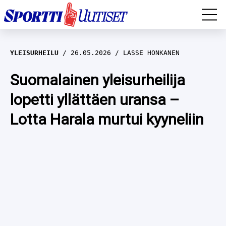
EM-YLEISURHEILU
YLEISURHEILU
26.05.2026
LASSE HONKANEN
JÄÄKIEKKO
Suomalainen yleisurheilija
lopetti yllättäen uransa –
YLEISURHEILU
Lotta Harala murtui kyyneliin
TALVILAJIT
WILMA HELTELÄ
FORMULA 1
MUSTAFE MUUSE
IIVO NISKANEN
RALLI
KERTTU NISKANEN
MUUT