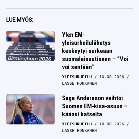
LUE MYÖS:
Ylen EM-
yleisurheilulähetys
keskeytyi surkeaan
suomalaisuutiseen – ”Voi
voi sentään”
YLEISURHEILU
10.08.2026
LASSE HONKANEN
Saga Andersson vaihtoi
Suomen EM-kisa-asuun –
käänsi katseita
YLEISURHEILU
10.08.2026
LASSE HONKANEN