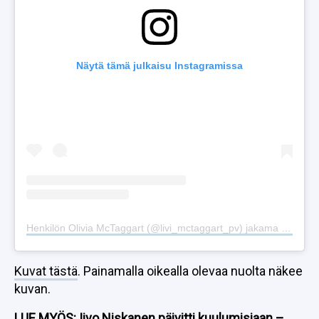
Näytä tämä julkaisu Instagramissa
Henkilön Olivia McTaggart (@livi_mctaggart_pv) jakama julkaisu
Kuvat tästä
. Painamalla oikealla olevaa nuolta näkee
kuvan.
LUE MYÖS:
Iivo Niskanen päivitti kuulumisiaan –