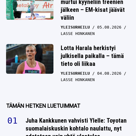
murtui kyyneliin treenien
jälkeen – EM-kisat jäävät
väliin
YLEISURHEILU
05.08.2026
LASSE HONKANEN
Lotta Harala herkistyi
julkisella paikalla – tämä
tieto oli liikaa
YLEISURHEILU
04.08.2026
LASSE HONKANEN
TÄMÄN HETKEN LUETUIMMAT
Juha Kankkunen vahvisti Ylelle: Toyotan
suomalaiskuskin kohtalo naulattu, nyt