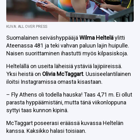
KUVA: ALL OVER PRESS
Suomalainen seiväshyppääjä
Wilma Heltelä
ylitti
Ateenassa 481 ja teki vahvan paluun lajin huipulle.
Naisen suorittaminen ihastutti myös kilpasiskoja.
Heltelällä on useita läheisiä ystäviä lajipiireissä.
Yksi heistä on
Olivia McTaggart
. Uusiseelantilainen
iloitsi Instagramissa omasta kisastaan.
– Fly Athens oli todella hauska! Taas 4,71 m. Ei ollut
parasta hyppäämistäni, mutta tänä viikonloppuna
syttyi taas kunnon kipinä.
McTaggart poseerasi eräässä kuvassa Heltelän
kanssa. Kaksikko halasi toisiaan.