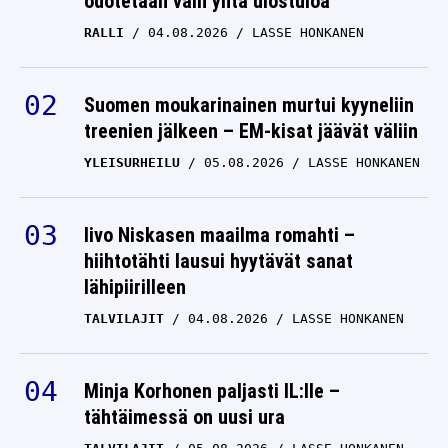
odotetaan vain yhtä ulostuloa
RALLI
04.08.2026
LASSE HONKANEN
Suomen moukarinainen murtui kyyneliin
treenien jälkeen – EM-kisat jäävät väliin
YLEISURHEILU
05.08.2026
LASSE HONKANEN
Iivo Niskasen maailma romahti –
hiihtotähti lausui hyytävät sanat
lähipiirilleen
TALVILAJIT
04.08.2026
LASSE HONKANEN
Minja Korhonen paljasti IL:lle –
tähtäimessä on uusi ura