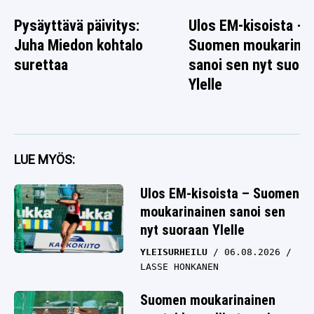
Pysäyttävä päivitys:
Ulos EM-kisoista –
Juha Miedon kohtalo
Suomen moukarinai
surettaa
sanoi sen nyt suora
Ylelle
LUE MYÖS:
Ulos EM-kisoista – Suomen
moukarinainen sanoi sen
nyt suoraan Ylelle
YLEISURHEILU
06.08.2026
LASSE HONKANEN
Suomen moukarinainen