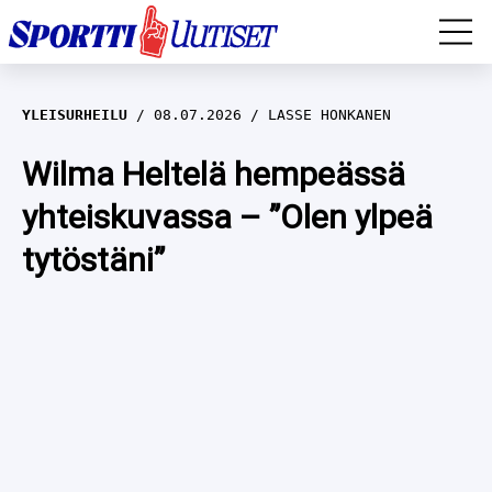
EM-YLEISURHEILU
YLEISURHEILU
08.07.2026
LASSE HONKANEN
JÄÄKIEKKO
Wilma Heltelä hempeässä
yhteiskuvassa – ”Olen ylpeä
YLEISURHEILU
tytöstäni”
TALVILAJIT
WILMA HELTELÄ
FORMULA 1
MUSTAFE MUUSE
IIVO NISKANEN
RALLI
KERTTU NISKANEN
MUUT