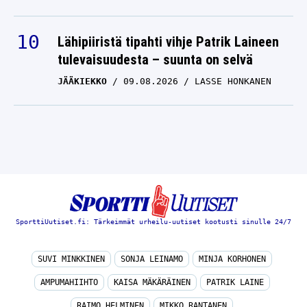
Lähipiiristä tipahti vihje Patrik Laineen
tulevaisuudesta – suunta on selvä
JÄÄKIEKKO
09.08.2026
LASSE HONKANEN
SporttiUutiset.fi: Tärkeimmät urheilu-uutiset kootusti sinulle 24/7
SUVI MINKKINEN
SONJA LEINAMO
MINJA KORHONEN
AMPUMAHIIHTO
KAISA MÄKÄRÄINEN
PATRIK LAINE
RAIMO HELMINEN
MIKKO RANTANEN