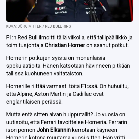
KUVA: JÖRG MITTER / RED BULL RING
F1:n Red Bull ilmoitti tällä viikolla, että tallipäällikkö ja
toimitusjohtaja
Christian Horner
on saanut potkut.
Hornerin potkujen syistä on monenlaisia
spekulaatioita. Hänen katsotaan hävinneen pitkään
tallissa kuohuneen valtataiston.
Hornerille riittää varmasti töitä F1:ssä. On huhuiltu,
että Alpine, Aston Martin ja Cadillac ovat
englantilaisen perässä.
Mutta entä sitten aivan huipputallit? Jo vuosia on
uutisoitu, että Ferrari tavoittelee Horneria. Ferrarin
ison pomon
John Elkannin
kerrotaan käyneen
Hornerin kotona muutama vuosi sitten. Hän yritti