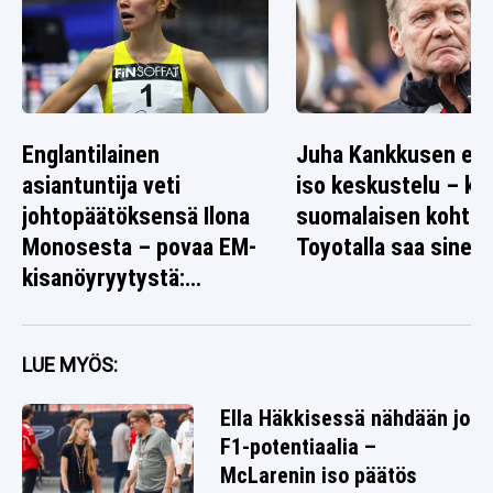
Englantilainen
Juha Kankkusen ed
asiantuntija veti
iso keskustelu – k
johtopäätöksensä Ilona
suomalaisen kohtal
Monosesta – povaa EM-
Toyotalla saa sinett
kisanöyryytystä:
”Tarttuu syöttiin”
LUE MYÖS:
Ella Häkkisessä nähdään jo
F1-potentiaalia –
McLarenin iso päätös