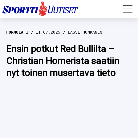
EM-YLEISURHEILU
FORMULA 1
11.07.2025
LASSE HONKANEN
JÄÄKIEKKO
Ensin potkut Red Bullilta –
Christian Hornerista saatiin
YLEISURHEILU
nyt toinen musertava tieto
TALVILAJIT
WILMA HELTELÄ
FORMULA 1
MUSTAFE MUUSE
IIVO NISKANEN
RALLI
KERTTU NISKANEN
MUUT