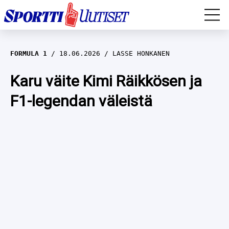
EM-YLEISURHEILU
FORMULA 1
18.06.2026
LASSE HONKANEN
JÄÄKIEKKO
Karu väite Kimi Räikkösen ja
F1-legendan väleistä
YLEISURHEILU
TALVILAJIT
WILMA HELTELÄ
FORMULA 1
MUSTAFE MUUSE
IIVO NISKANEN
RALLI
KERTTU NISKANEN
MUUT