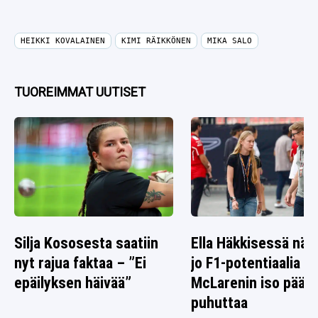
HEIKKI KOVALAINEN
KIMI RÄIKKÖNEN
MIKA SALO
TUOREIMMAT UUTISET
Silja Kososesta saatiin
Ella Häkkisessä nä
nyt rajua faktaa – ”Ei
jo F1-potentiaalia –
epäilyksen häivää”
McLarenin iso päät
puhuttaa