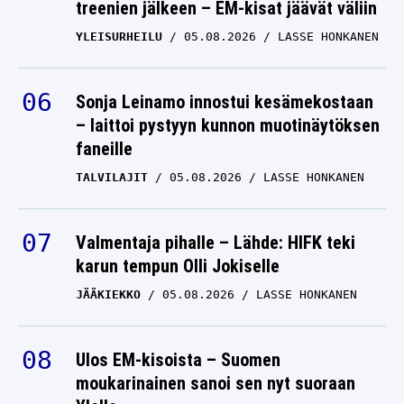
treenien jälkeen – EM-kisat jäävät väliin
YLEISURHEILU
05.08.2026
LASSE HONKANEN
Sonja Leinamo innostui kesämekostaan
– laittoi pystyyn kunnon muotinäytöksen
faneille
TALVILAJIT
05.08.2026
LASSE HONKANEN
Valmentaja pihalle – Lähde: HIFK teki
karun tempun Olli Jokiselle
JÄÄKIEKKO
05.08.2026
LASSE HONKANEN
Ulos EM-kisoista – Suomen
moukarinainen sanoi sen nyt suoraan