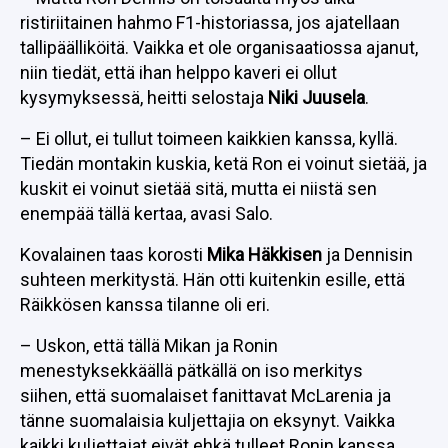
ristiriitainen hahmo F1-historiassa, jos ajatellaan
tallipäälliköitä. Vaikka et ole organisaatiossa ajanut,
niin tiedät, että ihan helppo kaveri ei ollut
kysymyksessä, heitti selostaja
Niki Juusela
.
– Ei ollut, ei tullut toimeen kaikkien kanssa, kyllä.
Tiedän montakin kuskia, ketä Ron ei voinut sietää, ja
kuskit ei voinut sietää sitä, mutta ei niistä sen
enempää tällä kertaa, avasi Salo.
Kovalainen taas korosti
Mika Häkkisen
ja Dennisin
suhteen merkitystä. Hän otti kuitenkin esille, että
Räikkösen kanssa tilanne oli eri.
– Uskon, että tällä Mikan ja Ronin
menestyksekkäällä pätkällä on iso merkitys
siihen, että suomalaiset fanittavat McLarenia ja
tänne suomalaisia kuljettajia on eksynyt. Vaikka
kaikki kuljettajat eivät ehkä tulleet Ronin kanssa