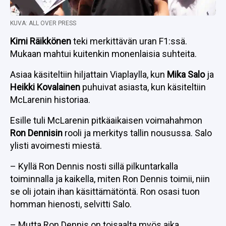
KUVA: ALL OVER PRESS
Kimi Räikkönen
teki merkittävän uran F1:ssä.
Mukaan mahtui kuitenkin monenlaisia suhteita.
Asiaa käsiteltiin hiljattain Viaplaylla, kun
Mika Salo
ja
Heikki Kovalainen
puhuivat asiasta, kun käsiteltiin
McLarenin historiaa.
Esille tuli McLarenin pitkäaikaisen voimahahmon
Ron Dennisin
rooli ja merkitys tallin nousussa. Salo
ylisti avoimesti miestä.
– Kyllä Ron Dennis nosti sillä pilkuntarkalla
toiminnalla ja kaikella, miten Ron Dennis toimii, niin
se oli jotain ihan käsittämätöntä. Ron osasi tuon
homman hienosti, selvitti Salo.
– Mutta Ron Dennis on toisaalta myös aika