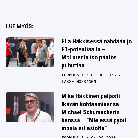
LUE MYÖS:
Ella Häkkisessä nähdään jo
F1-potentiaalia –
McLarenin iso päätös
puhuttaa
FORMULA 1
07.08.2026
LASSE HONKANEN
Mika Häkkinen paljasti
ikävän kohtaamisensa
Michael Schumacherin
kanssa – ”Mielessä pyöri
monia eri asioita”
FORMULA 1
04.08.2026