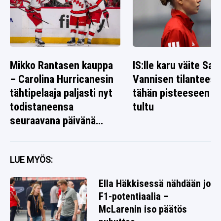
Mikko Rantasen kauppa
IS:lle karu väite Sag
– Carolina Hurricanesin
Vannisen tilanteest
tähtipelaaja paljasti nyt
tähän pisteeseen o
todistaneensa
tultu
seuraavana päivänä
jotain poikkeuksellista
LUE MYÖS:
Ella Häkkisessä nähdään jo
F1-potentiaalia –
McLarenin iso päätös