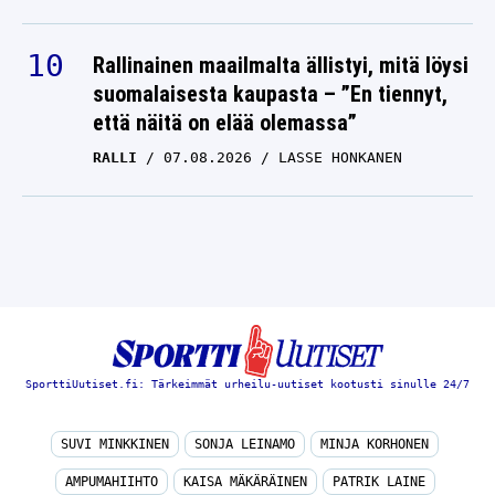
Rallinainen maailmalta ällistyi, mitä löysi
suomalaisesta kaupasta – ”En tiennyt,
että näitä on elää olemassa”
RALLI
07.08.2026
LASSE HONKANEN
SporttiUutiset.fi: Tärkeimmät urheilu-uutiset kootusti sinulle 24/7
SUVI MINKKINEN
SONJA LEINAMO
MINJA KORHONEN
AMPUMAHIIHTO
KAISA MÄKÄRÄINEN
PATRIK LAINE
RAIMO HELMINEN
MIKKO RANTANEN