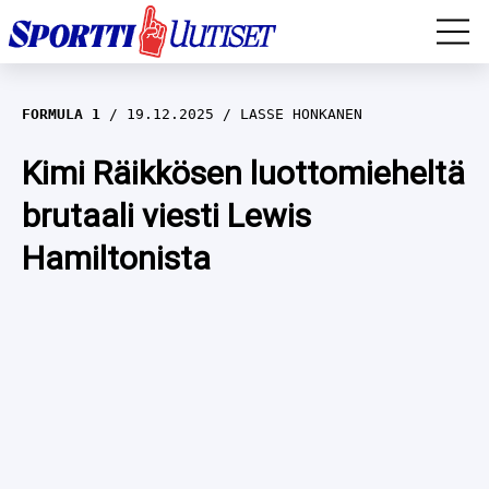
EM-YLEISURHEILU
FORMULA 1
19.12.2025
LASSE HONKANEN
JÄÄKIEKKO
Kimi Räikkösen luottomieheltä
brutaali viesti Lewis
YLEISURHEILU
Hamiltonista
TALVILAJIT
WILMA HELTELÄ
FORMULA 1
MUSTAFE MUUSE
IIVO NISKANEN
RALLI
KERTTU NISKANEN
MUUT