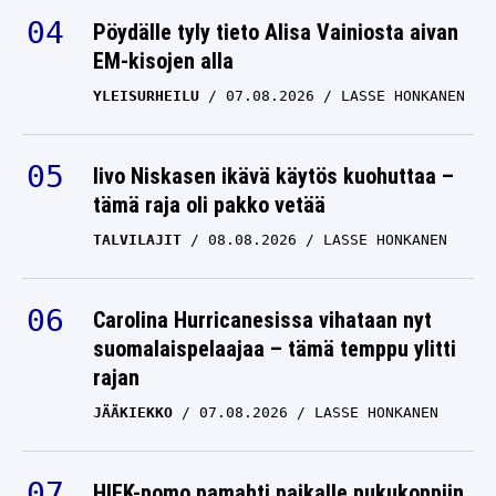
Pöydälle tyly tieto Alisa Vainiosta aivan
EM-kisojen alla
YLEISURHEILU
07.08.2026
LASSE HONKANEN
Iivo Niskasen ikävä käytös kuohuttaa –
tämä raja oli pakko vetää
TALVILAJIT
08.08.2026
LASSE HONKANEN
Carolina Hurricanesissa vihataan nyt
suomalaispelaajaa – tämä temppu ylitti
rajan
JÄÄKIEKKO
07.08.2026
LASSE HONKANEN
HIFK-pomo pamahti paikalle pukukoppiin