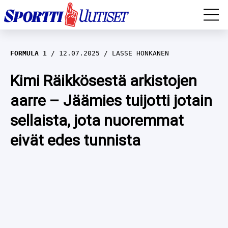
EM-YLEISURHEILU
FORMULA 1
12.07.2025
LASSE HONKANEN
JÄÄKIEKKO
Kimi Räikkösestä arkistojen
aarre – Jäämies tuijotti jotain
YLEISURHEILU
sellaista, jota nuoremmat
TALVILAJIT
WILMA HELTELÄ
eivät edes tunnista
FORMULA 1
MUSTAFE MUUSE
IIVO NISKANEN
RALLI
KERTTU NISKANEN
MUUT