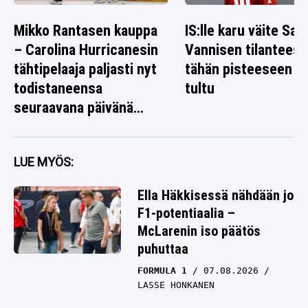
Mikko Rantasen kauppa
IS:lle karu väite Sag
– Carolina Hurricanesin
Vannisen tilanteest
tähtipelaaja paljasti nyt
tähän pisteeseen o
todistaneensa
tultu
seuraavana päivänä
jotain poikkeuksellista
LUE MYÖS:
Ella Häkkisessä nähdään jo
F1-potentiaalia –
McLarenin iso päätös
puhuttaa
FORMULA 1
07.08.2026
LASSE HONKANEN