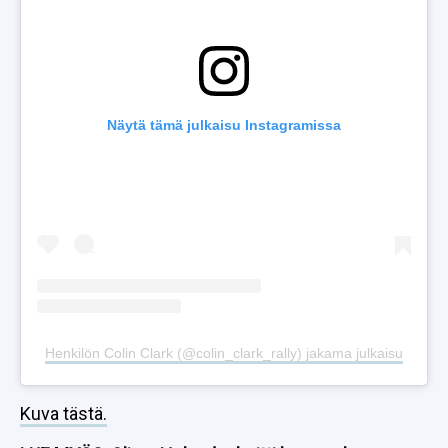
Näytä tämä julkaisu Instagramissa
Henkilön Colin Clark (@colin_clark_rally) jakama julkaisu
Kuva tästä.