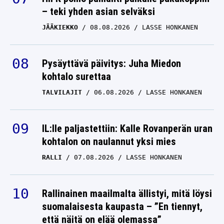
– teki yhden asian selväksi
JÄÄKIEKKO
08.08.2026
LASSE HONKANEN
Pysäyttävä päivitys: Juha Miedon
kohtalo surettaa
TALVILAJIT
06.08.2026
LASSE HONKANEN
IL:lle paljastettiin: Kalle Rovanperän uran
kohtalon on naulannut yksi mies
RALLI
07.08.2026
LASSE HONKANEN
Rallinainen maailmalta ällistyi, mitä löysi
suomalaisesta kaupasta – ”En tiennyt,
että näitä on elää olemassa”