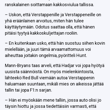
ranskalainen soittamaan kakkosviulua tallissa.
– Uskon, että Verstappenille ja Verstappeneille on
yhä eräänlainen arvoitus, miten hän tulee
käyttäytymään. Odotus saattaa olla, että hänen
pitäisi tyytyä kakkoskuljettajan rooliin.
– En kuitenkaan usko, että hän suostuu siihen kovin
mielellään, ja juuri tämä arvaamattomuus voi
aiheuttaa joitakin ongelmia, pyöritteli Hunt.
Mann-Bryans taas arveli, että Hadjar voi jopa hyötyä
uusista säännöistä. On myös mielenkiintoista,
lähteekö Red Bull viemään autoa Verstappenin
haluamaan suuntaan, mikäli mies on aikeissa jättää
tallin tai jopa F1:n sarjan.
– Hän ei myöskään mene talliin, jossa auto olisi jo
täysin hiottu ja jossa tiedettäisiin varmasti, että