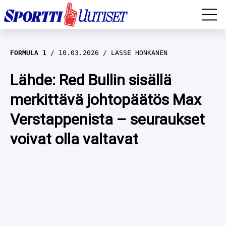
EM-YLEISURHEILU
FORMULA 1
10.03.2026
LASSE HONKANEN
JÄÄKIEKKO
Lähde: Red Bullin sisällä
merkittävä johtopäätös Max
YLEISURHEILU
Verstappenista – seuraukset
TALVILAJIT
WILMA HELTELÄ
voivat olla valtavat
FORMULA 1
MUSTAFE MUUSE
IIVO NISKANEN
RALLI
KERTTU NISKANEN
MUUT