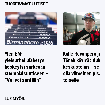
TUOREIMMAT UUTISET
Ylen EM-
Kalle Rovanperä ja O
yleisurheilulähetys
Tänak kävivät tiuka
keskeytyi surkeaan
keskustelun – se ta
suomalaisuutiseen –
olla viimeinen pisar
”Voi voi sentään”
toiselle
LUE MYÖS: