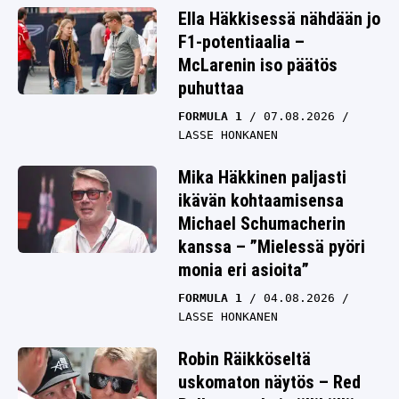
Ella Häkkisessä nähdään jo
F1-potentiaalia –
McLarenin iso päätös
puhuttaa
FORMULA 1
07.08.2026
LASSE HONKANEN
Mika Häkkinen paljasti
ikävän kohtaamisensa
Michael Schumacherin
kanssa – ”Mielessä pyöri
monia eri asioita”
FORMULA 1
04.08.2026
LASSE HONKANEN
Robin Räikköseltä
uskomaton näytös – Red