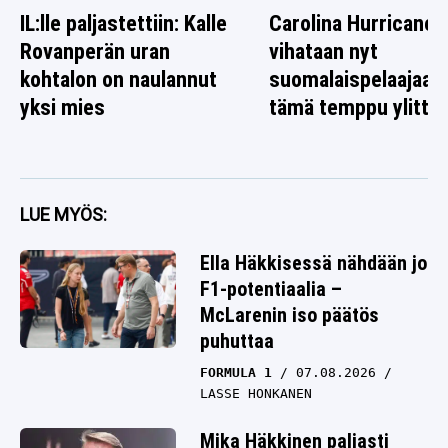
IL:lle paljastettiin: Kalle
Carolina Hurricanes
Rovanperän uran
vihataan nyt
kohtalon on naulannut
suomalaispelaajaa 
yksi mies
tämä temppu ylitti r
LUE MYÖS:
Ella Häkkisessä nähdään jo
F1-potentiaalia –
McLarenin iso päätös
puhuttaa
FORMULA 1
07.08.2026
LASSE HONKANEN
Mika Häkkinen paljasti