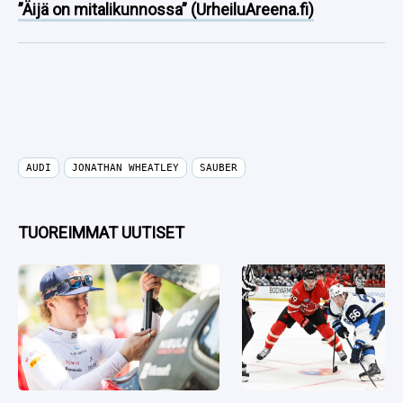
”Äijä on mitalikunnossa” (UrheiluAreena.fi)
AUDI
JONATHAN WHEATLEY
SAUBER
TUOREIMMAT UUTISET