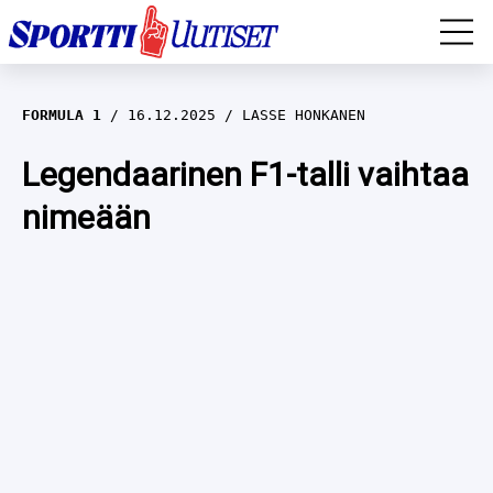
EM-YLEISURHEILU
FORMULA 1
16.12.2025
LASSE HONKANEN
JÄÄKIEKKO
Legendaarinen F1-talli vaihtaa
nimeään
YLEISURHEILU
TALVILAJIT
WILMA HELTELÄ
FORMULA 1
MUSTAFE MUUSE
IIVO NISKANEN
RALLI
KERTTU NISKANEN
MUUT