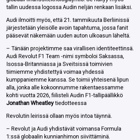
tallin uudessa logossa Audin neljän renkaan lisäksi.
Audi ilmoitti myös, että 21. tammikuuta Berliinissä
järjestetään yleisölle avoin tapahtuma, jossa fanit
pääsevät näkemään uuden auton ulkoasun läheltä.
– Tänään projektimme saa virallisen identiteettinsä.
Audi Revolut F1 Team -nimi symboloi Saksassa,
Isossa-Britanniassa ja Sveitsissä toimivien
tiimiemme yhdistettyä voimaa yhdessä
kumppaniemme kanssa. Se toimii yhteisenä lipun
alla, jonka alle kokoonnumme rakentaessamme
kohti vuotta 2026, fiilisteli Audin F1-tallipäällikkö
Jonathan Wheatley
tiedotteessa
Revolutin leirissä ollaan myös intoa täynnä.
– Revolut ja Audi yhdistävät voimansa Formula
1:ssä globaalin kunnianhimon siivittäminä.