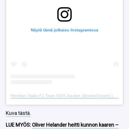
Näytä tämä julkaisu Instagramissa
Henkilön Stake F1 Team KICK Sauber (@stakef1team) jakama julkaisu
Kuva tästä.
LUE MYÖS:
Oliver Helander heitti kunnon kaaren –