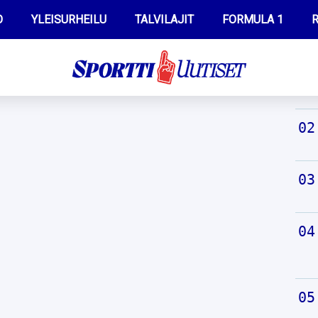
O
YLEISURHEILU
TALVILAJIT
FORMULA 1
R
TUO
WILMA HELTELÄ
IIVO NISKANEN
MUSTAFE MUUSE
KERTTU NISKANEN