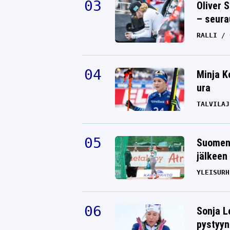
Oliver 
– seura
RALLI
Minja K
ura
TALVILAJ
Suomen 
jälkeen 
YLEISURH
Sonja L
pystyyn