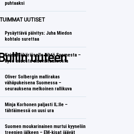
puhtaaksi
Jääkiekko
Lasse Honkanen
TUIMMAT UUTISET
Pysäyttävä päivitys: Juha Miedon
kohtalo surettaa
ullin uuteen
Kaisa Mäkäräiselle lähtö Suomesta –
kyse uudesta aluevaltauksesta
Oliver Solbergin mallirakas
vähäpukeisena Suomessa –
seurauksena melkoinen rallikuva
Minja Korhonen paljasti IL:lle –
tähtäimessä on uusi ura
Suomen moukarinainen murtui kyyneliin
treenien jälkeen – EM-kisat jäävät