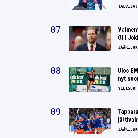
TALVILAJ
Valment
Olli Jok
JÄÄKIEKK
Ulos EM
nyt suo
YLEISURH
Tappara
jättiva
JÄÄKIEKK