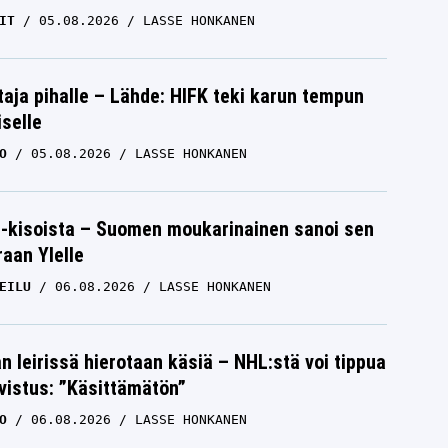
IT
05.08.2026
LASSE HONKANEN
aja pihalle – Lähde: HIFK teki karun tempun
iselle
O
05.08.2026
LASSE HONKANEN
-kisoista – Suomen moukarinainen sanoi sen
raan Ylelle
EILU
06.08.2026
LASSE HONKANEN
n leirissä hierotaan käsiä – NHL:stä voi tippua
hvistus: ”Käsittämätön”
O
06.08.2026
LASSE HONKANEN