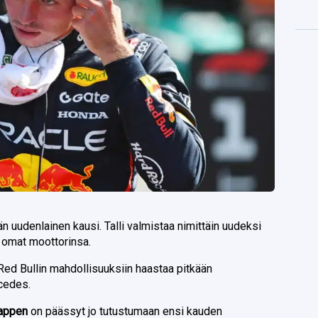
än uudenlainen kausi. Talli valmistaa nimittäin uudeksi
 omat moottorinsa.
Red Bullin mahdollisuuksiin haastaa pitkään
cedes.
tappen
on päässyt jo tutustumaan ensi kauden