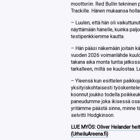
moottoriin. Red Bullin teknine
Trackille. Hänen mukaansa hollan
– Luulen, että hän oli vaikuttu
näyttämään hänelle, kuinka paljo
testipenkkiemme kautta.
– Hän pääsi näkemään joitain käy
vuoden 2026 voimanlähde kuulos
takana aika monta tuntia jatkoss
tarkalleen, miltä se kuulostaa. Lu
– Yleensä kun esittelen paikkoja i
yksityiskohtaisesti työskentel
koonnut joukko todella poikkeuks
paneudumme joka ikisessä osa-a
yritämme päästä sinne, minne t
selvitti Hodgkinson.
LUE MYÖS:
Oliver Helander heit
(UrheiluAreena.fi)