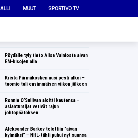
ALLI
MUUT
SPORTIVO TV
REIMMAT UUTISET
Rallinainen maailmalta ällistyi, mitä
löysi suomalaisesta kaupasta – ”En
tiennyt, että näitä on elää olemassa”
FUTIS
Ralli
Lasse Honkanen
KAMPPAILU
Pöydälle tyly tieto Alisa Vainiosta aivan
EM-kisojen alla
OLYMPIALAISET
Yleisurheilu
Lasse Honkanen
Krista Pärmäkosken uusi pesti alkoi –
tuomio tuli ensimmäisen viikon jälkeen
Talvilajit
Lasse Honkanen
Ronnie O’Sullivan aloitti kautensa –
asiantuntijat vetivät rajun
johtopäätöksen
Muut lajit
Lasse Honkanen
Aleksander Barkov telottiin ”aivan
kylmäksi” – NHL-tähti puhui nyt suunsa