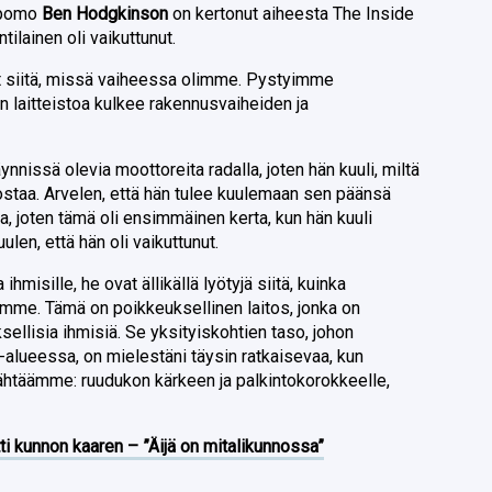
n pomo
Ben Hodgkinson
on kertonut aiheesta The Inside
tilainen oli vaikuttunut.
nut siitä, missä vaiheessa olimme. Pystyimme
n laitteistoa kulkee rakennusvaiheiden ja
nnissä olevia moottoreita radalla, joten hän kuuli, miltä
taa. Arvelen, että hän tulee kuulemaan sen päänsä
a, joten tämä oli ensimmäinen kerta, kun hän kuuli
ulen, että hän oli vaikuttunut.
hmisille, he ovat ällikällä lyötyjä siitä, kuinka
emme. Tämä on poikkeuksellinen laitos, jonka on
ellisia ihmisiä. Se yksityiskohtien taso, johon
lueessa, on mielestäni täysin ratkaisevaa, kun
ähtäämme: ruudukon kärkeen ja palkintokorokkeelle,
ti kunnon kaaren – ”Äijä on mitalikunnossa”