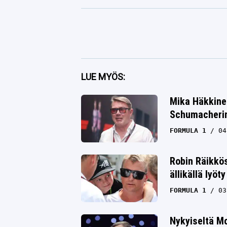
Facebook
LUE MYÖS:
Twitter
Mika Häkkine
Schumacherin 
Whatsapp
FORMULA 1
04
Robin Räikkö
ällikällä lyöty
FORMULA 1
03
Nykyiseltä M