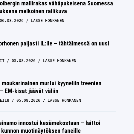
Solbergin mallirakas vähäpukeisena Suomessa
uksena melkoinen rallikuva
06.08.2026
LASSE HONKANEN
orhonen paljasti IL:lle – tähtäimessä on uusi
IT
05.08.2026
LASSE HONKANEN
moukarinainen murtui kyyneliin treenien
– EM-kisat jäävät väliin
EILU
05.08.2026
LASSE HONKANEN
einamo innostui kesämekostaan – laittoi
 kunnon muotinäytöksen faneille