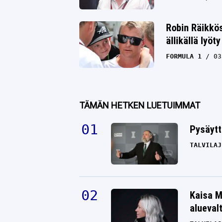
Robin Räikkö
ällikällä lyöty
FORMULA 1
03
TÄMÄN HETKEN LUETUIMMAT
Pysäytt
TALVILAJ
Kaisa M
alueval