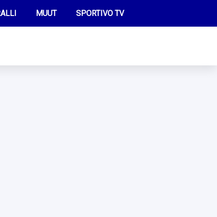
ALLI
MUUT
SPORTIVO TV
FUTIS
KAMPPAILU
OLYMPIALAISET