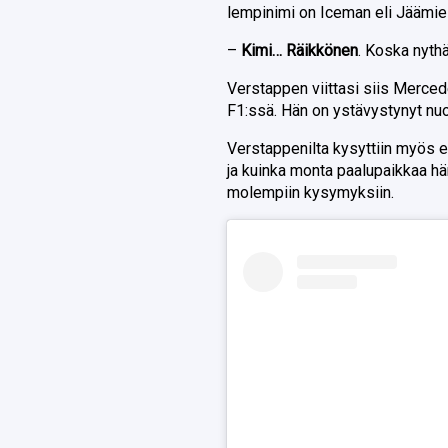
lempinimi on Iceman eli Jäämie
–
Kimi… Räikkönen
. Koska nyth
Verstappen viittasi siis Merce
F1:ssä. Hän on ystävystynyt nuo
Verstappenilta kysyttiin myös 
ja kuinka monta paalupaikkaa hä
molempiin kysymyksiin.