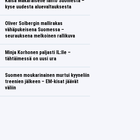
Kaisa Mäkäräiselle lähtö Suomesta –
kyse uudesta aluevaltauksesta
Oliver Solbergin mallirakas
vähäpukeisena Suomessa –
seurauksena melkoinen rallikuva
Minja Korhonen paljasti IL:lle –
tähtäimessä on uusi ura
Suomen moukarinainen murtui kyyneliin
treenien jälkeen – EM-kisat jäävät
väliin