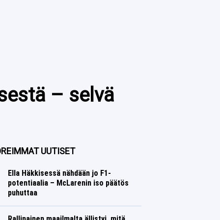
sestä – selvä
REIMMAT UUTISET
Ella Häkkisessä nähdään jo F1-
potentiaalia – McLarenin iso päätös
puhuttaa
Formula 1
Lasse Honkanen
Rallinainen maailmalta ällistyi, mitä