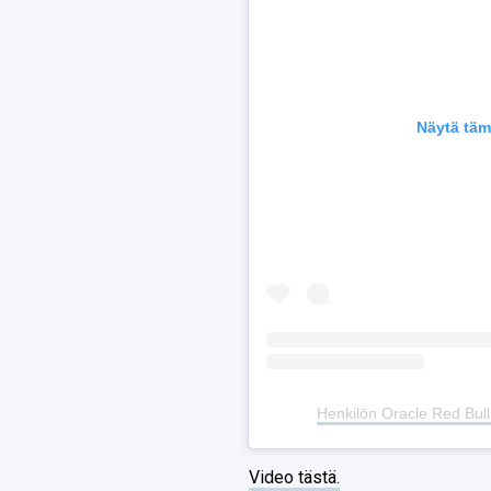
Näytä täm
Henkilön Oracle Red Bull
Video tästä.