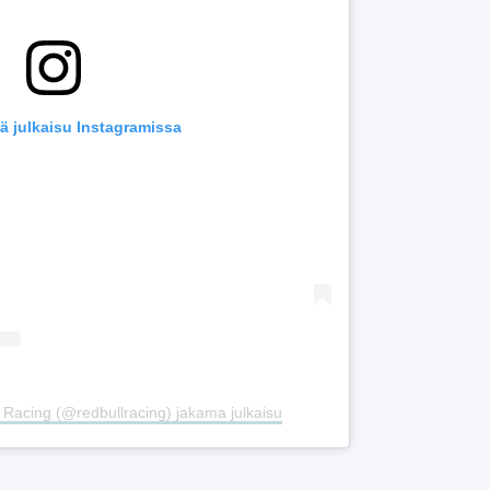
ä julkaisu Instagramissa
 Racing (@redbullracing) jakama julkaisu