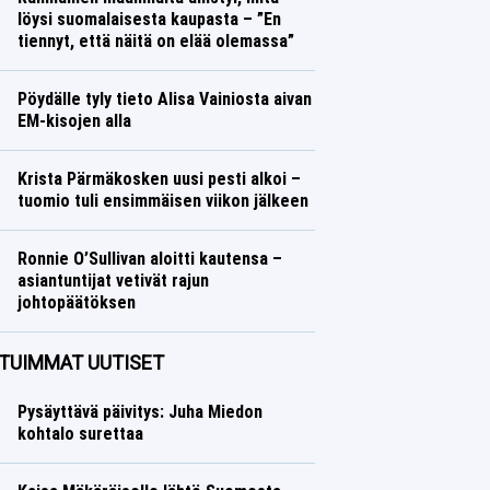
löysi suomalaisesta kaupasta – ”En
tiennyt, että näitä on elää olemassa”
Ralli
Lasse Honkanen
Pöydälle tyly tieto Alisa Vainiosta aivan
EM-kisojen alla
Yleisurheilu
Lasse Honkanen
Krista Pärmäkosken uusi pesti alkoi –
tuomio tuli ensimmäisen viikon jälkeen
Talvilajit
Lasse Honkanen
Ronnie O’Sullivan aloitti kautensa –
asiantuntijat vetivät rajun
johtopäätöksen
Muut lajit
Lasse Honkanen
TUIMMAT UUTISET
Pysäyttävä päivitys: Juha Miedon
kohtalo surettaa