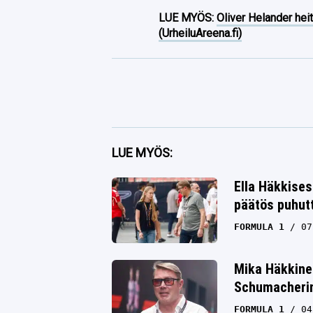
LUE MYÖS:
Oliver Helander heit
(UrheiluAreena.fi)
Facebook
LUE MYÖS:
Twitter
Ella Häkkises
päätös puhut
Whatsapp
FORMULA 1
07
Mika Häkkine
Schumacherin 
FORMULA 1
04