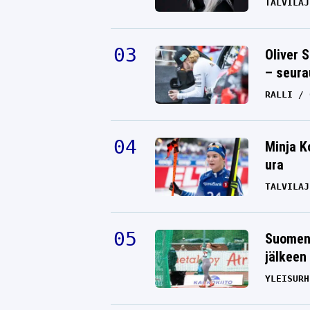
TALVILAJ
Oliver 
– seura
RALLI
Minja K
ura
TALVILAJ
Suomen 
jälkeen 
YLEISURH