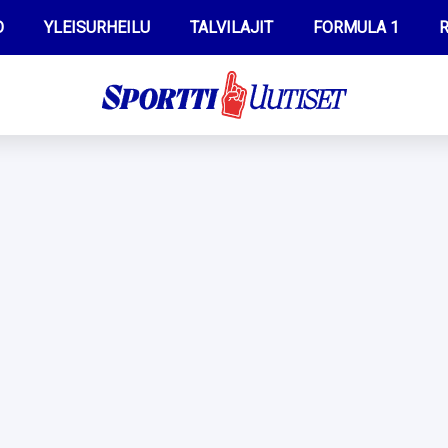
O
YLEISURHEILU
TALVILAJIT
FORMULA 1
R
WILMA HELTELÄ
IIVO NISKANEN
MUSTAFE MUUSE
KERTTU NISKANEN