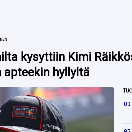
NEN
lta kysyttiin Kimi Räikkö
 apteekin hyllyltä
TUO