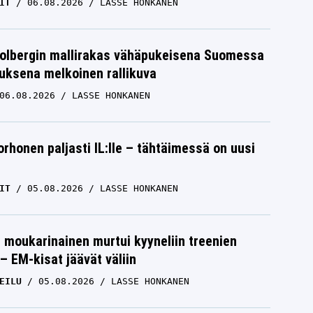
IT
06.08.2026
LASSE HONKANEN
Solbergin mallirakas vähäpukeisena Suomessa
uksena melkoinen rallikuva
06.08.2026
LASSE HONKANEN
orhonen paljasti IL:lle – tähtäimessä on uusi
IT
05.08.2026
LASSE HONKANEN
moukarinainen murtui kyyneliin treenien
– EM-kisat jäävät väliin
EILU
05.08.2026
LASSE HONKANEN