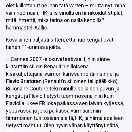
olet kiillottanut ne ihan tätä varten – mutta nyt minä
vain huomaan, HK, siis sinulla on nimikoidut stiplat,
mitä ihmettä, mikä tarina on näillä kengillä?
hämmästeli Kallio.
Kovalainen paljasti sitten, että nuo kengät ovat
hänen F1-uransa ajoilta.
– Cannes 2007 -elokuvafestivaalit, niin sinne
kutsuttiin silloin Renault’n silloisena
kisakuljettajana, vaimon kanssa mentiin sinne, ja
Flavio Briatoren
(Renault’n silloinen tallipäällikkö)
Billionaire Couture teki minulle sellaisen puvun ja
kengät, ja Flavio tietysti tuommosena, niin kuin
Flaviolla lukee FB joka paikassa sen laivan kyljessä,
yöpuvussa ja joka paikassa varmaan, niin
tämmöinen tuli tosiaan sieltä, HK, ja nämä edelleen
tietysti mahtuu. Olen hyvin vähän käyttänyt näitä,