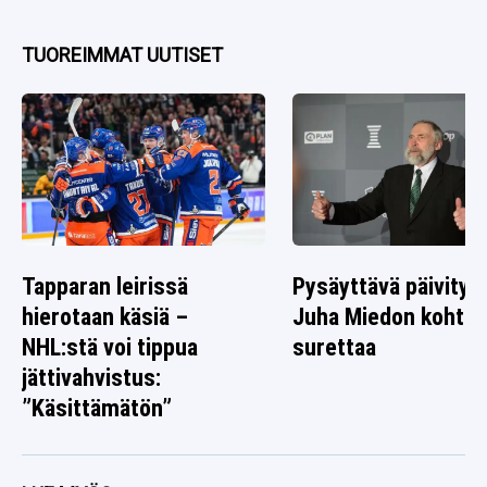
TUOREIMMAT UUTISET
Tapparan leirissä
Pysäyttävä päivitys
hierotaan käsiä –
Juha Miedon kohtal
NHL:stä voi tippua
surettaa
jättivahvistus:
”Käsittämätön”