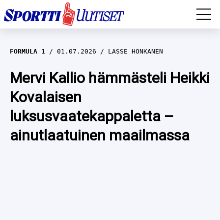
EM-YLEISURHEILU
FORMULA 1
01.07.2026
LASSE HONKANEN
JÄÄKIEKKO
Mervi Kallio hämmästeli Heikki
Kovalaisen
YLEISURHEILU
luksusvaatekappaletta –
TALVILAJIT
WILMA HELTELÄ
ainutlaatuinen maailmassa
FORMULA 1
MUSTAFE MUUSE
IIVO NISKANEN
RALLI
KERTTU NISKANEN
MUUT