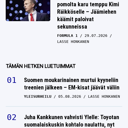
pomolta karu temppu Kimi
Räikköselle – Jäämiehen
käämit paloivat
sekunneissa
FORMULA 1
29.07.2026
LASSE HONKANEN
TÄMÄN HETKEN LUETUIMMAT
Suomen moukarinainen murtui kyyneliin
treenien jälkeen – EM-kisat jäävät väliin
YLEISURHEILU
05.08.2026
LASSE HONKANEN
Juha Kankkunen vahvisti Ylelle: Toyotan
suomalaiskuskin kohtalo naulattu, nyt