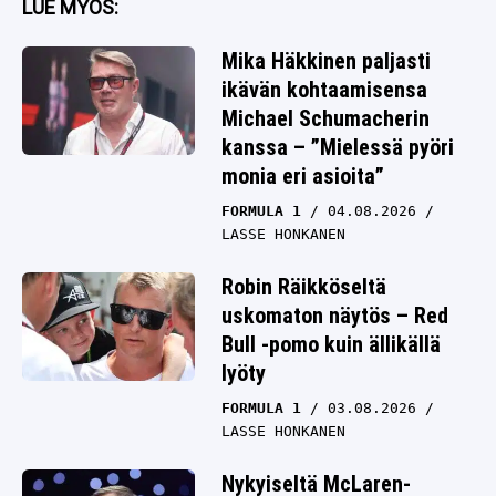
LUE MYÖS:
Mika Häkkinen paljasti
ikävän kohtaamisensa
Michael Schumacherin
kanssa – ”Mielessä pyöri
monia eri asioita”
FORMULA 1
04.08.2026
LASSE HONKANEN
Robin Räikköseltä
uskomaton näytös – Red
Bull -pomo kuin ällikällä
lyöty
FORMULA 1
03.08.2026
LASSE HONKANEN
Nykyiseltä McLaren-