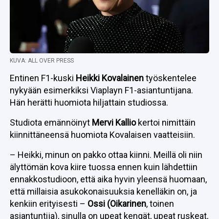
KUVA: ALL OVER PRESS
Entinen F1-kuski
Heikki Kovalainen
työskentelee
nykyään esimerkiksi Viaplayn F1-asiantuntijana.
Hän herätti huomiota hiljattain studiossa.
Studiota emännöinyt
Mervi Kallio
kertoi nimittäin
kiinnittäneensä huomiota Kovalaisen vaatteisiin.
– Heikki, minun on pakko ottaa kiinni. Meillä oli niin
älyttömän kova kiire tuossa ennen kuin lähdettiin
ennakkostudioon, että aika hyvin yleensä huomaan,
että millaisia asukokonaisuuksia kenelläkin on, ja
kenkiin erityisesti –
Ossi (Oikarinen
, toinen
asiantuntija), sinulla on upeat kengät, upeat ruskeat,