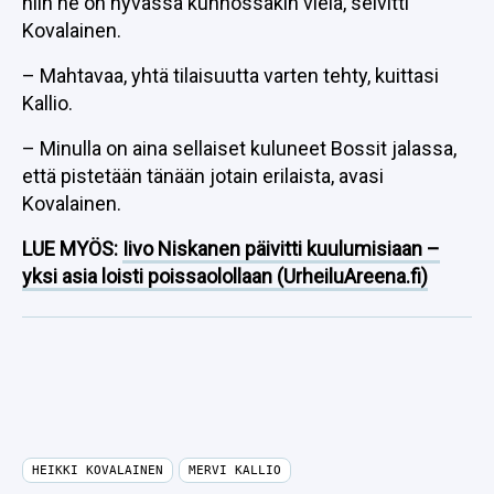
niin ne on hyvässä kunnossakin vielä, selvitti
Kovalainen.
– Mahtavaa, yhtä tilaisuutta varten tehty, kuittasi
Kallio.
– Minulla on aina sellaiset kuluneet Bossit jalassa,
että pistetään tänään jotain erilaista, avasi
Kovalainen.
LUE MYÖS:
Iivo Niskanen päivitti kuulumisiaan –
yksi asia loisti poissaolollaan (UrheiluAreena.fi)
HEIKKI KOVALAINEN
MERVI KALLIO