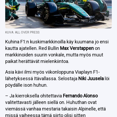
KUVA: ALL OVER PRESS
Kuhina F1:n kuskimarkkinoilla käy kuumana jo ensi
kautta ajatellen. Red Bullin
Max Verstappen
on
markkinoiden suurin vonkale, mutta myös muut
paikat herättävät mielenkiintoa.
Asia kävi ilmi myös viikonloppuna Viaplayn F1-
lähetyksessä Itävallassa. Selostaja
Niki Juusela
löi
pöydälle ison huhun.
– Ja kierroksella ohitettavia
Fernando Alonso
valitettavasti jälleen siellä on. Huhuthan ovat
viemässä vanhaa mestaria takaisin Alpinelle, että
missä vaiheessa tämä siirto olisi sitten