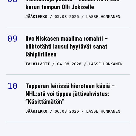
karun tempun Olli Jokiselle
JÄÄKIEKKO
05.08.2026
LASSE HONKANEN
Iivo Niskasen maailma romahti –
hiihtotähti lausui hyytävät sanat
lähipiirilleen
TALVILAJIT
04.08.2026
LASSE HONKANEN
Tapparan leirissä hierotaan käsiä –
NHL:stä voi tippua jättivahvistus:
”Käsittämätön”
JÄÄKIEKKO
06.08.2026
LASSE HONKANEN