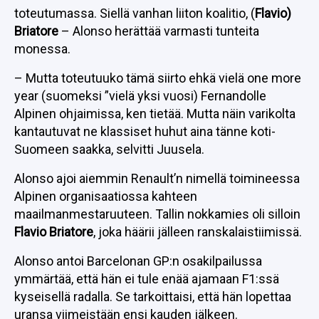
toteutumassa. Siellä vanhan liiton koalitio, (
Flavio)
Briatore
– Alonso herättää varmasti tunteita
monessa.
– Mutta toteutuuko tämä siirto ehkä vielä one more
year (suomeksi ”vielä yksi vuosi) Fernandolle
Alpinen ohjaimissa, ken tietää. Mutta näin varikolta
kantautuvat ne klassiset huhut aina tänne koti-
Suomeen saakka, selvitti Juusela.
Alonso ajoi aiemmin Renault’n nimellä toimineessa
Alpinen organisaatiossa kahteen
maailmanmestaruuteen. Tallin nokkamies oli silloin
Flavio Briatore
, joka häärii jälleen ranskalaistiimissä.
Alonso antoi Barcelonan GP:n osakilpailussa
ymmärtää, että hän ei tule enää ajamaan F1:ssä
kyseisellä radalla. Se tarkoittaisi, että hän lopettaa
uransa viimeistään ensi kauden jälkeen.