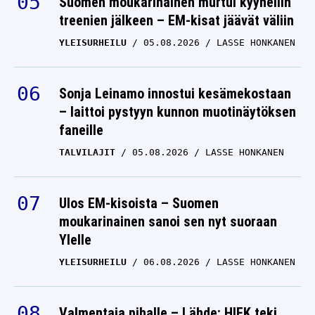
Suomen moukarinainen murtui kyyneliin
treenien jälkeen – EM-kisat jäävät väliin
YLEISURHEILU
05.08.2026
LASSE HONKANEN
Sonja Leinamo innostui kesämekostaan
– laittoi pystyyn kunnon muotinäytöksen
faneille
TALVILAJIT
05.08.2026
LASSE HONKANEN
Ulos EM-kisoista – Suomen
moukarinainen sanoi sen nyt suoraan
Ylelle
YLEISURHEILU
06.08.2026
LASSE HONKANEN
Valmentaja pihalle – Lähde: HIFK teki