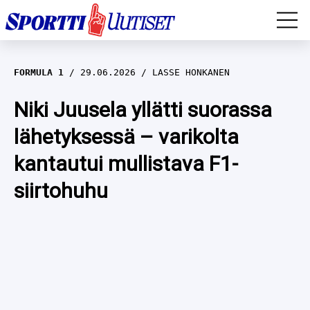
EM-YLEISURHEILU
FORMULA 1
29.06.2026
LASSE HONKANEN
JÄÄKIEKKO
Niki Juusela yllätti suorassa
lähetyksessä – varikolta
YLEISURHEILU
kantautui mullistava F1-
TALVILAJIT
WILMA HELTELÄ
siirtohuhu
FORMULA 1
MUSTAFE MUUSE
IIVO NISKANEN
RALLI
KERTTU NISKANEN
MUUT