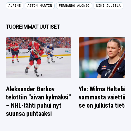
ALPINE
ASTON MARTIN
FERNANDO ALONSO
NIKI JUUSELA
TUOREIMMAT UUTISET
Aleksander Barkov
Yle: Wilma Heltelän
telottiin ”aivan kylmäksi”
vammasta vaiettiin 
– NHL-tähti puhui nyt
se on julkista tietoa
suunsa puhtaaksi