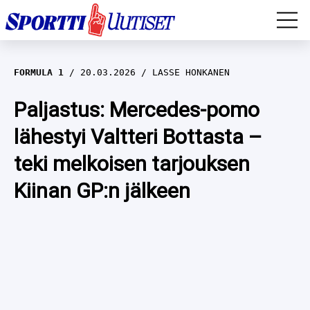
EM-YLEISURHEILU
FORMULA 1
20.03.2026
LASSE HONKANEN
JÄÄKIEKKO
Paljastus: Mercedes-pomo
lähestyi Valtteri Bottasta –
YLEISURHEILU
teki melkoisen tarjouksen
TALVILAJIT
WILMA HELTELÄ
Kiinan GP:n jälkeen
FORMULA 1
MUSTAFE MUUSE
IIVO NISKANEN
RALLI
KERTTU NISKANEN
MUUT