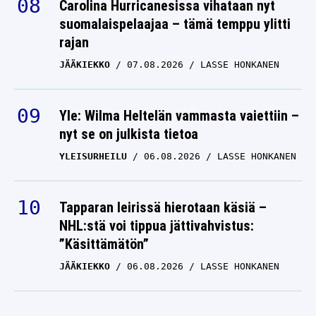
Carolina Hurricanesissa vihataan nyt
suomalaispelaajaa – tämä temppu ylitti
rajan
JÄÄKIEKKO
07.08.2026
LASSE HONKANEN
Yle: Wilma Heltelän vammasta vaiettiin –
nyt se on julkista tietoa
YLEISURHEILU
06.08.2026
LASSE HONKANEN
Tapparan leirissä hierotaan käsiä –
NHL:stä voi tippua jättivahvistus:
”Käsittämätön”
JÄÄKIEKKO
06.08.2026
LASSE HONKANEN