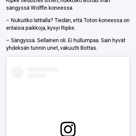
Ripke tiedusteli sitten, nukkuiko Bottas ihan
sängyssä Wolffin koneessa.
– Nukuitko lattialla? Tiedän, että Toton koneessa on
erilaisia paikkoja, kysyi Ripke.
– Sängyssä. Sellainen oli. Ei hullumpaa. Sain hyvät
yhdeksän tunnin unet, vakuutti Bottas.