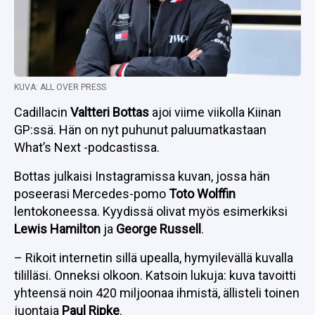
KUVA: ALL OVER PRESS
Cadillacin
Valtteri Bottas
ajoi viime viikolla Kiinan
GP:ssä. Hän on nyt puhunut paluumatkastaan
What’s Next -podcastissa.
Bottas julkaisi Instagramissa kuvan, jossa hän
poseerasi Mercedes-pomo
Toto Wolffin
lentokoneessa. Kyydissä olivat myös esimerkiksi
Lewis Hamilton
ja
George Russell
.
– Rikoit internetin sillä upealla, hymyilevällä kuvalla
tililläsi. Onneksi olkoon. Katsoin lukuja: kuva tavoitti
yhteensä noin 420 miljoonaa ihmistä, ällisteli toinen
juontaja
Paul Ripke
.