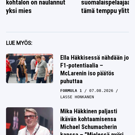
kohtalon on naulannut
suomalaispelaajaa 
yksi mies
tämä temppu ylitti r
LUE MYÖS:
Ella Häkkisessä nähdään jo
F1-potentiaalia –
McLarenin iso päätös
puhuttaa
FORMULA 1
07.08.2026
LASSE HONKANEN
Mika Häkkinen paljasti
ikävän kohtaamisensa
Michael Schumacherin
kanssa – ”Mielessä pyöri