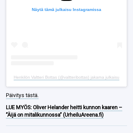
Näytä tämä julkaisu Instagramissa
Henkilön Valtteri Bottas (@valtteribottas) jakama julkaisu
Päivitys tästä.
LUE MYÖS:
Oliver Helander heitti kunnon kaaren –
”Äijä on mitalikunnossa” (UrheiluAreena.fi)