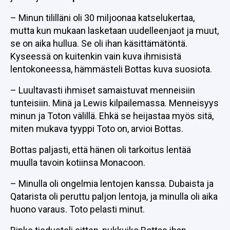
– Minun tililläni oli 30 miljoonaa katselukertaa,
mutta kun mukaan lasketaan uudelleenjaot ja muut,
se on aika hullua. Se oli ihan käsittämätöntä.
Kyseessä on kuitenkin vain kuva ihmisistä
lentokoneessa, hämmästeli Bottas kuva suosiota.
– Luultavasti ihmiset samaistuvat menneisiin
tunteisiin. Minä ja Lewis kilpailemassa. Menneisyys
minun ja Toton välillä. Ehkä se heijastaa myös sitä,
miten mukava tyyppi Toto on, arvioi Bottas.
Bottas paljasti, että hänen oli tarkoitus lentää
muulla tavoin kotiinsa Monacoon.
– Minulla oli ongelmia lentojen kanssa. Dubaista ja
Qatarista oli peruttu paljon lentoja, ja minulla oli aika
huono varaus. Toto pelasti minut.