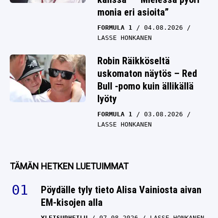
monia eri asioita”
FORMULA 1
04.08.2026
LASSE HONKANEN
Robin Räikköseltä
uskomaton näytös – Red
Bull -pomo kuin ällikällä
lyöty
FORMULA 1
03.08.2026
LASSE HONKANEN
TÄMÄN HETKEN LUETUIMMAT
Pöydälle tyly tieto Alisa Vainiosta aivan
EM-kisojen alla
YLEISURHEILU
07.08.2026
LASSE HONKANEN