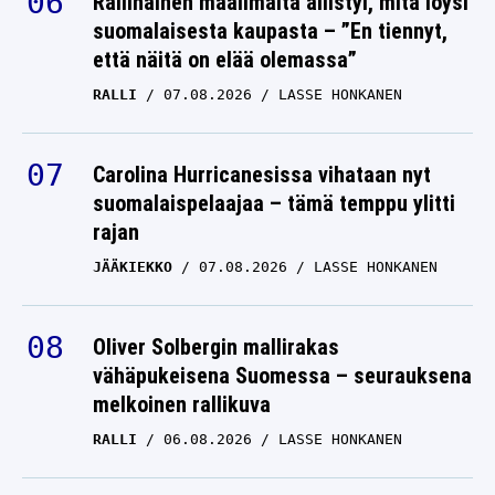
Rallinainen maailmalta ällistyi, mitä löysi
suomalaisesta kaupasta – ”En tiennyt,
että näitä on elää olemassa”
RALLI
07.08.2026
LASSE HONKANEN
Carolina Hurricanesissa vihataan nyt
suomalaispelaajaa – tämä temppu ylitti
rajan
JÄÄKIEKKO
07.08.2026
LASSE HONKANEN
Oliver Solbergin mallirakas
vähäpukeisena Suomessa – seurauksena
melkoinen rallikuva
RALLI
06.08.2026
LASSE HONKANEN