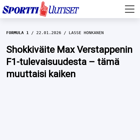
EM-YLEISURHEILU
FORMULA 1
22.01.2026
LASSE HONKANEN
JÄÄKIEKKO
Shokkiväite Max Verstappenin
F1-tulevaisuudesta – tämä
YLEISURHEILU
muuttaisi kaiken
TALVILAJIT
WILMA HELTELÄ
FORMULA 1
MUSTAFE MUUSE
IIVO NISKANEN
RALLI
KERTTU NISKANEN
MUUT