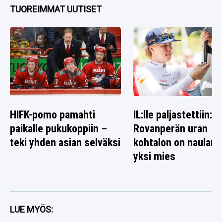
TUOREIMMAT UUTISET
HIFK-pomo pamahti
IL:lle paljastettiin: K
paikalle pukukoppiin –
Rovanperän uran
teki yhden asian selväksi
kohtalon on naulann
yksi mies
LUE MYÖS: