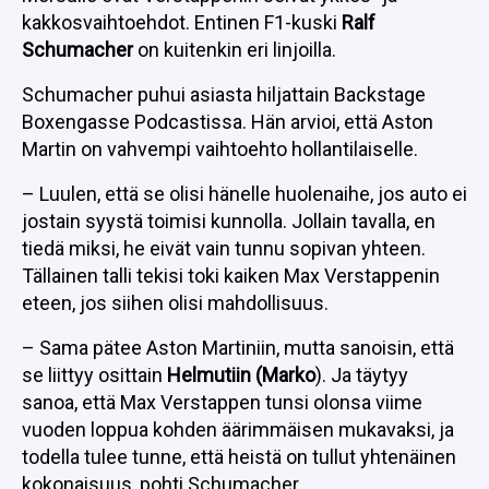
kakkosvaihtoehdot. Entinen F1-kuski
Ralf
Schumacher
on kuitenkin eri linjoilla.
Schumacher puhui asiasta hiljattain Backstage
Boxengasse Podcastissa. Hän arvioi, että Aston
Martin on vahvempi vaihtoehto hollantilaiselle.
– Luulen, että se olisi hänelle huolenaihe, jos auto ei
jostain syystä toimisi kunnolla. Jollain tavalla, en
tiedä miksi, he eivät vain tunnu sopivan yhteen.
Tällainen talli tekisi toki kaiken Max Verstappenin
eteen, jos siihen olisi mahdollisuus.
– Sama pätee Aston Martiniin, mutta sanoisin, että
se liittyy osittain
Helmutiin (Marko
). Ja täytyy
sanoa, että Max Verstappen tunsi olonsa viime
vuoden loppua kohden äärimmäisen mukavaksi, ja
todella tulee tunne, että heistä on tullut yhtenäinen
kokonaisuus, pohti Schumacher