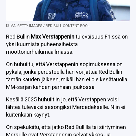
KUVA: GETTY IMAGES / RED BULL CONTENT POOL.
Red Bullin
Max Verstappenin
tulevaisuus F1:ssä on
yksi kuumista puheenaiheista
moottoriurheilumaailmassa.
On huhuiltu, että Verstappenin sopimuksessa on
pykälä, jonka perusteella hän voi jättää Red Bullin
tämän kauden jälkeen, mikäli hän ei ole kesätauolla
MM-sarjan kahden parhaan joukossa.
Kesällä 2025 huhuiltiin jo, että Verstappen voisi
lähteä tulevaksi sesongiksi Mercedekselle. Niin ei
kuitenkaan käynyt.
On spekuloitu, että jatko Red Bullilla tai siirtyminen
Mersulle ovat Verstappenin selvät ykkös- ja