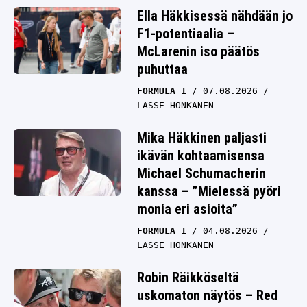
Ella Häkkisessä nähdään jo
F1-potentiaalia –
McLarenin iso päätös
puhuttaa
FORMULA 1
07.08.2026
LASSE HONKANEN
Mika Häkkinen paljasti
ikävän kohtaamisensa
Michael Schumacherin
kanssa – ”Mielessä pyöri
monia eri asioita”
FORMULA 1
04.08.2026
LASSE HONKANEN
Robin Räikköseltä
uskomaton näytös – Red