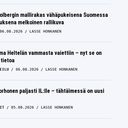
Solbergin mallirakas vähäpukeisena Suomessa
uksena melkoinen rallikuva
06.08.2026
LASSE HONKANEN
lma Heltelän vammasta vaiettiin – nyt se on
 tietoa
EILU
06.08.2026
LASSE HONKANEN
orhonen paljasti IL:lle – tähtäimessä on uusi
IT
05.08.2026
LASSE HONKANEN