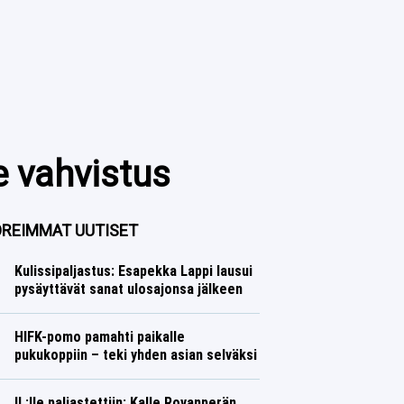
e vahvistus
REIMMAT UUTISET
Kulissipaljastus: Esapekka Lappi lausui
pysäyttävät sanat ulosajonsa jälkeen
Ralli
Lasse Honkanen
HIFK-pomo pamahti paikalle
pukukoppiin – teki yhden asian selväksi
Jääkiekko
Lasse Honkanen
IL:lle paljastettiin: Kalle Rovanperän