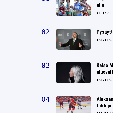
alla
YLEISURH
Pysäytt
TALVILAJ
Kaisa M
alueval
TALVILAJ
Aleksan
tähti p