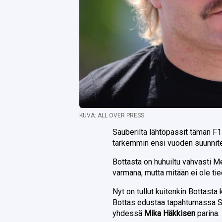
KUVA: ALL OVER PRESS
Sauberilta lähtöpassit tämän F
tarkemmin ensi vuoden suunnit
Bottasta on huhuiltu vahvasti 
varmana, mutta mitään ei ole tie
Nyt on tullut kuitenkin Bottast
Bottas edustaa tapahtumassa S
yhdessä
Mika Häkkisen
parina.