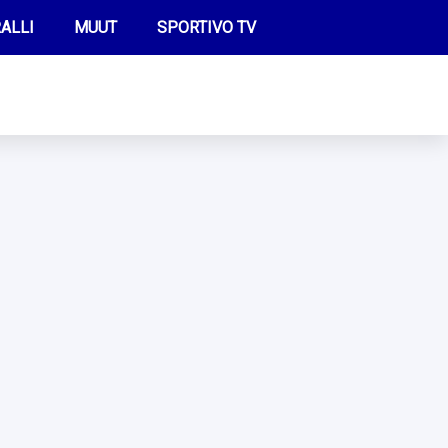
ALLI
MUUT
SPORTIVO TV
FUTIS
KAMPPAILU
OLYMPIALAISET