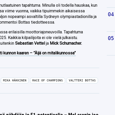
tlaatuinen tapahtuma. Minulla oli todella hauskaa, kun
sa viime vuonna, vaikka tipuimmekin aikaisessa
aljon nopeampi asvaltilla Sydneyn olympiastadionilla ja
kommentoi Bottas tiedotteessa.
massa erilaisilla moottoriajoneuvoilla. Tapahtuma
5. Kaikkia kilpailijoita ei ole vielä julkaistu.
kuitenkin
Sebastian Vettel
ja
Mick Schumacher.
ti kunnon kaaren – ”Äijä on mitalikunnossa”
MIKA HÄKKINEN
RACE OF CHAMPIONS
VALTTERI BOTTAS
sä nähdään jo F1-potentiaalia – McLarenin iso