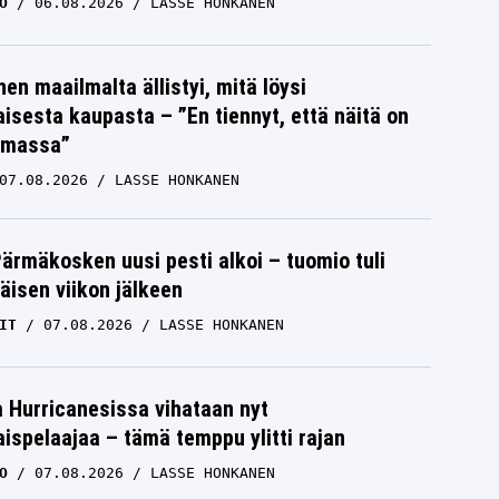
O
06.08.2026
LASSE HONKANEN
nen maailmalta ällistyi, mitä löysi
isesta kaupasta – ”En tiennyt, että näitä on
emassa”
07.08.2026
LASSE HONKANEN
Pärmäkosken uusi pesti alkoi – tuomio tuli
isen viikon jälkeen
IT
07.08.2026
LASSE HONKANEN
a Hurricanesissa vihataan nyt
ispelaajaa – tämä temppu ylitti rajan
O
07.08.2026
LASSE HONKANEN