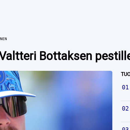
NEN
altteri Bottaksen pestill
TUO