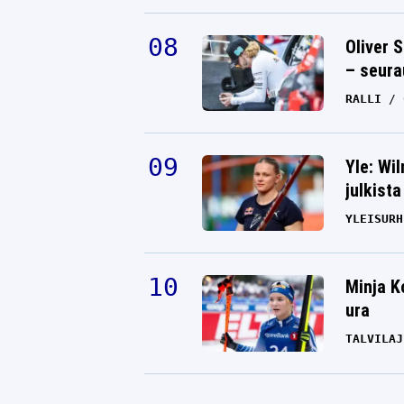
Oliver 
– seura
RALLI
Yle: Wi
julkista
YLEISURH
Minja K
ura
TALVILAJ