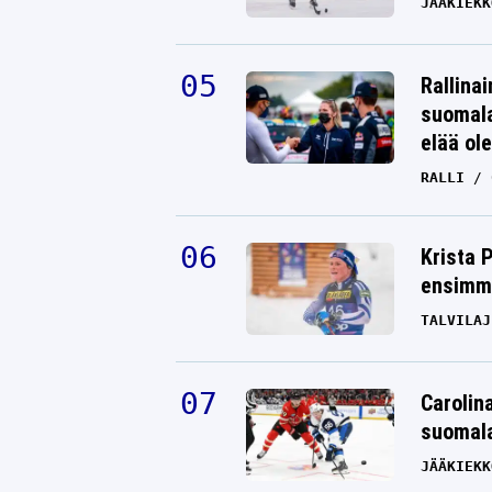
JÄÄKIEKK
Rallinai
suomala
elää ol
RALLI
Krista 
ensimmä
TALVILAJ
Carolin
suomala
JÄÄKIEKK