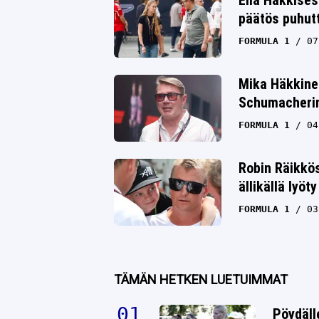
päätös puhut
Whatsapp
FORMULA 1
07
Mika Häkkine
Schumacherin 
FORMULA 1
04
Robin Räikkö
ällikällä lyöty
FORMULA 1
03
TÄMÄN HETKEN LUETUIMMAT
Pöydäll