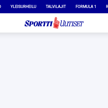
O
YLEISURHEILU
TALVILAJIT
FORMULA 1
R
WILMA HELTELÄ
IIVO NISKANEN
MUSTAFE MUUSE
KERTTU NISKANEN