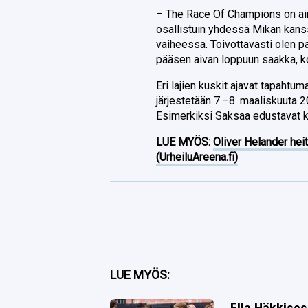
– The Race Of Champions on ainu
osallistuin yhdessä Mikan kans
vaiheessa. Toivottavasti olen p
pääsen aivan loppuun saakka, 
Eri lajien kuskit ajavat tapahtu
järjestetään 7.–8. maaliskuuta 202
Esimerkiksi Saksaa edustavat 
LUE MYÖS:
Oliver Helander heit
(UrheiluAreena.fi)
Facebook
LUE MYÖS:
Twitter
Ella Häkkises