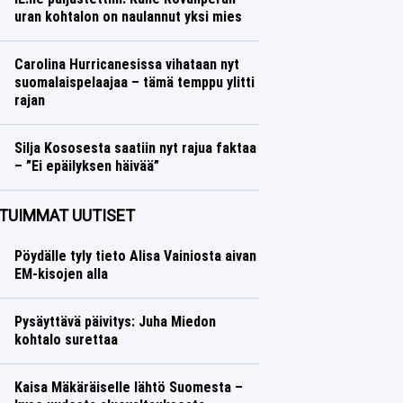
uran kohtalon on naulannut yksi mies
Ralli
Lasse Honkanen
Carolina Hurricanesissa vihataan nyt
suomalaispelaajaa – tämä temppu ylitti
rajan
Jääkiekko
Lasse Honkanen
Silja Kososesta saatiin nyt rajua faktaa
– ”Ei epäilyksen häivää”
Yleisurheilu
Lasse Honkanen
TUIMMAT UUTISET
Pöydälle tyly tieto Alisa Vainiosta aivan
EM-kisojen alla
Pysäyttävä päivitys: Juha Miedon
kohtalo surettaa
Kaisa Mäkäräiselle lähtö Suomesta –