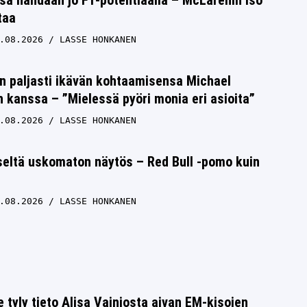
taa
.08.2026
LASSE HONKANEN
n paljasti ikävän kohtaamisensa Michael
kanssa – ”Mielessä pyöri monia eri asioita”
.08.2026
LASSE HONKANEN
seltä uskomaton näytös – Red Bull -pomo kuin
.08.2026
LASSE HONKANEN
e tyly tieto Alisa Vainiosta aivan EM-kisojen