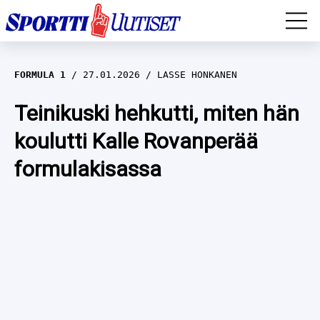
EM-YLEISURHEILU
FORMULA 1
27.01.2026
LASSE HONKANEN
JÄÄKIEKKO
Teinikuski hehkutti, miten hän
koulutti Kalle Rovanperää
YLEISURHEILU
formulakisassa
TALVILAJIT
WILMA HELTELÄ
FORMULA 1
MUSTAFE MUUSE
IIVO NISKANEN
RALLI
KERTTU NISKANEN
MUUT