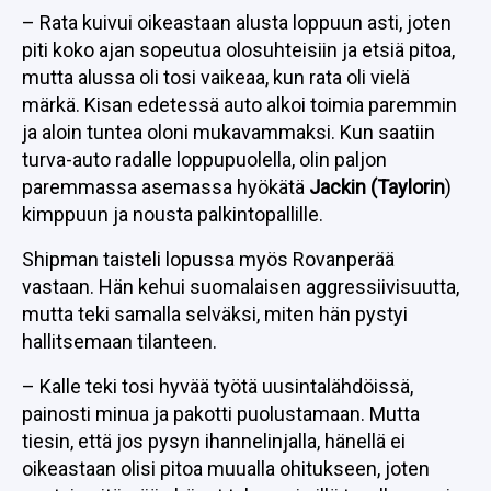
– Rata kuivui oikeastaan alusta loppuun asti, joten
piti koko ajan sopeutua olosuhteisiin ja etsiä pitoa,
mutta alussa oli tosi vaikeaa, kun rata oli vielä
märkä. Kisan edetessä auto alkoi toimia paremmin
ja aloin tuntea oloni mukavammaksi. Kun saatiin
turva-auto radalle loppupuolella, olin paljon
paremmassa asemassa hyökätä
Jackin (Taylorin
)
kimppuun ja nousta palkintopallille.
Shipman taisteli lopussa myös Rovanperää
vastaan. Hän kehui suomalaisen aggressiivisuutta,
mutta teki samalla selväksi, miten hän pystyi
hallitsemaan tilanteen.
– Kalle teki tosi hyvää työtä uusintalähdöissä,
painosti minua ja pakotti puolustamaan. Mutta
tiesin, että jos pysyn ihannelinjalla, hänellä ei
oikeastaan olisi pitoa muualla ohitukseen, joten