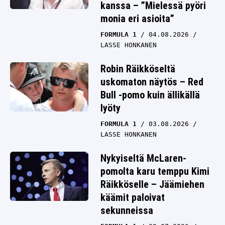
kanssa – ”Mielessä pyöri
monia eri asioita”
FORMULA 1
04.08.2026
LASSE HONKANEN
Robin Räikköseltä
uskomaton näytös – Red
Bull -pomo kuin ällikällä
lyöty
FORMULA 1
03.08.2026
LASSE HONKANEN
Nykyiseltä McLaren-
pomolta karu temppu Kimi
Räikköselle – Jäämiehen
käämit paloivat
sekunneissa