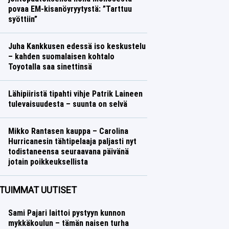
povaa EM-kisanöyryytystä: ”Tarttuu
syöttiin”
Yleisurheilu
Lasse Honkanen
Juha Kankkusen edessä iso keskustelu
– kahden suomalaisen kohtalo
Toyotalla saa sinettinsä
Ralli
Lasse Honkanen
Lähipiiristä tipahti vihje Patrik Laineen
tulevaisuudesta – suunta on selvä
Jääkiekko
Lasse Honkanen
Mikko Rantasen kauppa – Carolina
Hurricanesin tähtipelaaja paljasti nyt
todistaneensa seuraavana päivänä
jotain poikkeuksellista
Jääkiekko
Lasse Honkanen
TUIMMAT UUTISET
Sami Pajari laittoi pystyyn kunnon
mykkäkoulun – tämän naisen turha