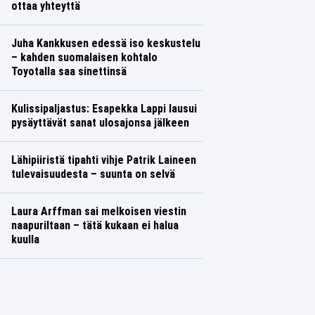
ottaa yhteyttä
Juha Kankkusen edessä iso keskustelu
– kahden suomalaisen kohtalo
Toyotalla saa sinettinsä
Kulissipaljastus: Esapekka Lappi lausui
pysäyttävät sanat ulosajonsa jälkeen
Lähipiiristä tipahti vihje Patrik Laineen
tulevaisuudesta – suunta on selvä
Laura Arffman sai melkoisen viestin
naapuriltaan – tätä kukaan ei halua
kuulla