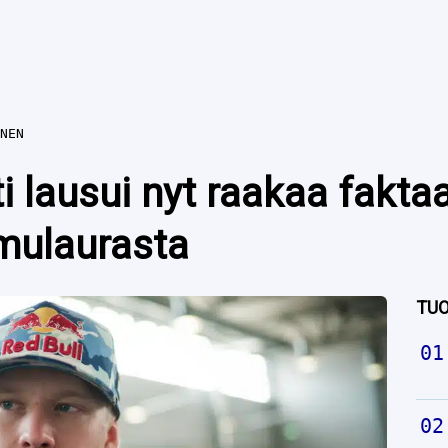
NEN
ti lausui nyt raakaa fakta
mulaurasta
TUO