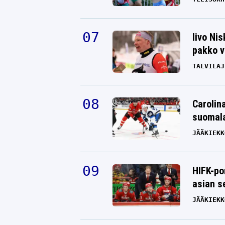
Iivo Ni
pakko v
TALVILAJ
Carolin
suomala
JÄÄKIEKK
HIFK-po
asian s
JÄÄKIEKK