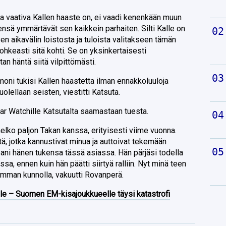
a vaativa Kallen haaste on, ei vaadi kenenkään muun
ensä ymmärtävät sen kaikkein parhaiten. Silti Kalle on
n aikavälin loistosta ja tuloista valitakseen tämän
ohkeasti sitä kohti. Se on yksinkertaisesti
an häntä siitä vilpittömästi.
oni tukisi Kallen haastetta ilman ennakkoluuloja
uolellaan seisten, viestitti Katsuta.
Car Watchille Katsutalta saamastaan tuesta.
elko paljon Takan kanssa, erityisesti viime vuonna.
tä, jotka kannustivat minua ja auttoivat tekemään
ani hänen tukensa tässä asiassa. Hän pärjäsi todella
sa, ennen kuin hän päätti siirtyä ralliin. Nyt minä teen
homman kunnolla, vakuutti Rovanperä.
lle – Suomen EM-kisajoukkueelle täysi katastrofi