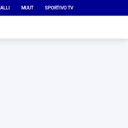
ALLI
MUUT
SPORTIVO TV
FUTIS
KAMPPAILU
OLYMPIALAISET