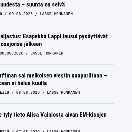
suudesta – suunta on selvä
O
09.08.2026
LASSE HONKANEN
paljastus: Esapekka Lappi lausui pysäyttävät
losajonsa jälkeen
08.08.2026
LASSE HONKANEN
rffman sai melkoisen viestin naapuriltaan –
kaan ei halua kuulla
EILU
08.08.2026
LASSE HONKANEN
e tyly tieto Alisa Vainiosta aivan EM-kisojen
EILU
07.08.2026
LASSE HONKANEN