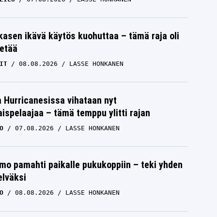
skasen ikävä käytös kuohuttaa – tämä raja oli
etää
IT
08.08.2026
LASSE HONKANEN
a Hurricanesissa vihataan nyt
ispelaajaa – tämä temppu ylitti rajan
O
07.08.2026
LASSE HONKANEN
mo pamahti paikalle pukukoppiin – teki yhden
elväksi
O
08.08.2026
LASSE HONKANEN