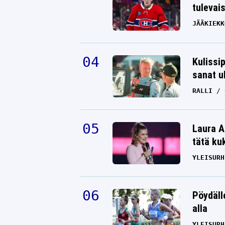
tulevai
JÄÄKIEKK
Kulissi
sanat u
RALLI
Laura A
tätä ku
YLEISURH
Pöydäll
alla
YLEISURH