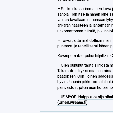
– Se, kuinka äärimmäisen kova j
sanoja. Hän itse ja hänen läheis
valmis tavallaan luopumaan lyhye
ankaran haasteen ja lähtemään r
uskomattoman siistiä, ja kunnioit
– Toivon, että mahdollisimman m
puhtaasti ja rehellisesti hänen p
Rovanperä itse puhui hiljattain 
– Olen puhunut tästä siirrosta m
Takamoto oli yksi niistä ihmisis
päätöksen. Olin iloinen saadess
hyvin Japanin pikkuformulaluokis
päinvastoin, joten aion hoitaa 
LUE MYÖS:
Huippujuoksija piha
(UrheiluAreena.fi)