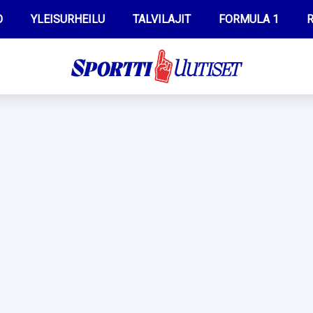
O
YLEISURHEILU
TALVILAJIT
FORMULA 1
R
WILMA HELTELÄ
IIVO NISKANEN
MUSTAFE MUUSE
KERTTU NISKANEN