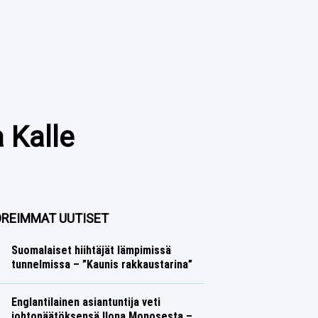
a Kalle
REIMMAT UUTISET
Suomalaiset hiihtäjät lämpimissä
tunnelmissa – ”Kaunis rakkaustarina”
Talvilajit
Lasse Honkanen
Englantilainen asiantuntija veti
johtopäätöksensä Ilona Monosesta –