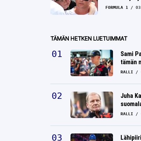
FORMULA 1
03
TÄMÄN HETKEN LUETUIMMAT
Sami Pa
tämän n
RALLI
Juha Ka
suomala
RALLI
Lähipiir