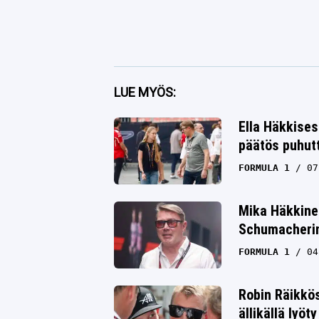
Facebook
LUE MYÖS:
Twitter
Ella Häkkises
päätös puhut
Whatsapp
FORMULA 1
07
Mika Häkkine
Schumacherin 
FORMULA 1
04
Robin Räikkö
ällikällä lyöty