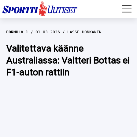
EM-YLEISURHEILU
FORMULA 1
01.03.2026
LASSE HONKANEN
JÄÄKIEKKO
Valitettava käänne
Australiassa: Valtteri Bottas ei
YLEISURHEILU
F1-auton rattiin
TALVILAJIT
WILMA HELTELÄ
FORMULA 1
MUSTAFE MUUSE
IIVO NISKANEN
RALLI
KERTTU NISKANEN
MUUT