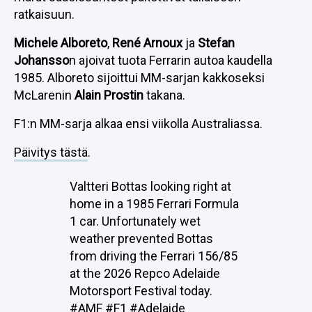
ratkaisuun.
Michele Alboreto
,
René Arnoux
ja
Stefan
Johansso
n ajoivat tuota Ferrarin autoa kaudella
1985. Alboreto sijoittui MM-sarjan kakkoseksi
McLarenin
Alain Prostin
takana.
F1:n MM-sarja alkaa ensi viikolla Australiassa.
Päivitys tästä
.
Valtteri Bottas looking right at
home in a 1985 Ferrari Formula
1 car. Unfortunately wet
weather prevented Bottas
from driving the Ferrari 156/85
at the 2026 Repco Adelaide
Motorsport Festival today.
#AMF
#F1
#Adelaide