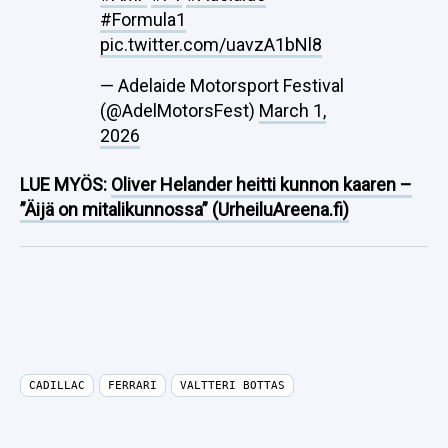
#Formula1
pic.twitter.com/uavzA1bNl8
— Adelaide Motorsport Festival
(@AdelMotorsFest)
March 1,
2026
LUE MYÖS:
Oliver Helander heitti kunnon kaaren –
”Äijä on mitalikunnossa” (UrheiluAreena.fi)
CADILLAC
FERRARI
VALTTERI BOTTAS