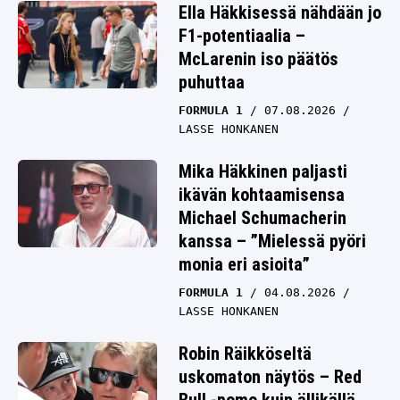
Ella Häkkisessä nähdään jo
F1-potentiaalia –
McLarenin iso päätös
puhuttaa
FORMULA 1
07.08.2026
LASSE HONKANEN
Mika Häkkinen paljasti
ikävän kohtaamisensa
Michael Schumacherin
kanssa – ”Mielessä pyöri
monia eri asioita”
FORMULA 1
04.08.2026
LASSE HONKANEN
Robin Räikköseltä
uskomaton näytös – Red