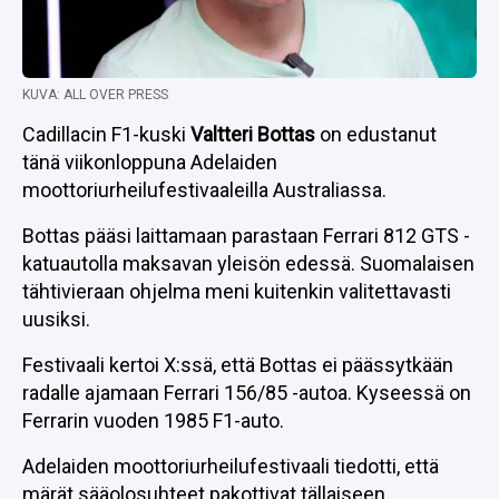
KUVA: ALL OVER PRESS
Cadillacin F1-kuski
Valtteri Bottas
on edustanut
tänä viikonloppuna Adelaiden
moottoriurheilufestivaaleilla Australiassa.
Bottas pääsi laittamaan parastaan Ferrari 812 GTS -
katuautolla maksavan yleisön edessä. Suomalaisen
tähtivieraan ohjelma meni kuitenkin valitettavasti
uusiksi.
Festivaali kertoi X:ssä, että Bottas ei päässytkään
radalle ajamaan Ferrari 156/85 -autoa. Kyseessä on
Ferrarin vuoden 1985 F1-auto.
Adelaiden moottoriurheilufestivaali tiedotti, että
märät sääolosuhteet pakottivat tällaiseen