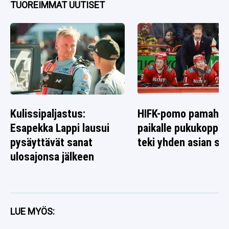
TUOREIMMAT UUTISET
Kulissipaljastus:
HIFK-pomo pamahti
Esapekka Lappi lausui
paikalle pukukoppiin
pysäyttävät sanat
teki yhden asian sel
ulosajonsa jälkeen
LUE MYÖS: