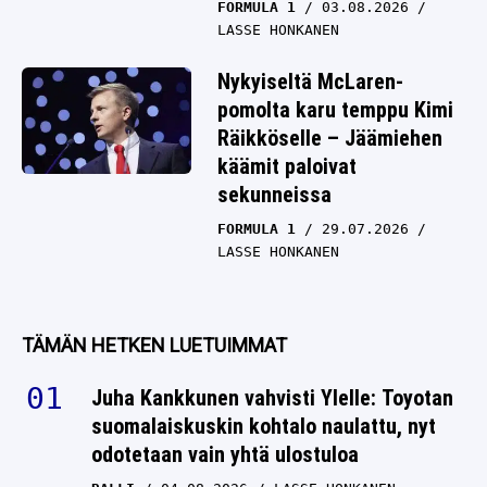
FORMULA 1
03.08.2026
LASSE HONKANEN
Nykyiseltä McLaren-
pomolta karu temppu Kimi
Räikköselle – Jäämiehen
käämit paloivat
sekunneissa
FORMULA 1
29.07.2026
LASSE HONKANEN
TÄMÄN HETKEN LUETUIMMAT
Juha Kankkunen vahvisti Ylelle: Toyotan
suomalaiskuskin kohtalo naulattu, nyt
odotetaan vain yhtä ulostuloa