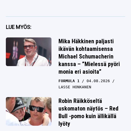
LUE MYÖS:
Mika Häkkinen paljasti
ikävän kohtaamisensa
Michael Schumacherin
kanssa – ”Mielessä pyöri
monia eri asioita”
FORMULA 1
04.08.2026
LASSE HONKANEN
Robin Räikköseltä
uskomaton näytös – Red
Bull -pomo kuin ällikällä
lyöty