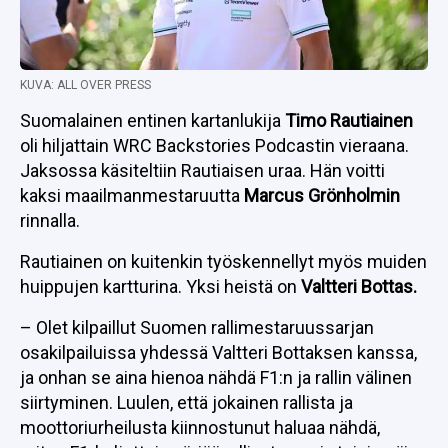
KUVA: ALL OVER PRESS
Suomalainen entinen kartanlukija
Timo Rautiainen
oli hiljattain WRC Backstories Podcastin vieraana.
Jaksossa käsiteltiin Rautiaisen uraa. Hän voitti
kaksi maailmanmestaruutta
Marcus Grönholmin
rinnalla.
Rautiainen on kuitenkin työskennellyt myös muiden
huippujen kartturina. Yksi heistä on
Valtteri Bottas.
– Olet kilpaillut Suomen rallimestaruussarjan
osakilpailuissa yhdessä Valtteri Bottaksen kanssa,
ja onhan se aina hienoa nähdä F1:n ja rallin välinen
siirtyminen. Luulen, että jokainen rallista ja
moottoriurheilusta kiinnostunut haluaa nähdä,