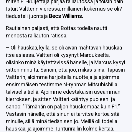
miten F1-kuljettaja pärjää ralliautossa ja toisin päin.
Istuit Valtterin vieressä, millainen kokemus se oli?
tiedusteli juontaja
Becs Williams.
Rautiainen paljasti, että Bottas todella nautti
menosta ralliauton ratissa.
– Oli hauskaa, kyllä, se oli aivan mahtavan hauskaa
itse asiassa. Valtteri oli kysynyt Marcukselta,
olisinko minä käytettävissä hänelle, ja Marcus kysyi
sitten minulta. Sanoin, että joo, mikäs siinä. Tapasin
Valtterin, aloimme harjoitella nuotteja ja ajoimme
ensimmäisen testimme N-ryhmän Mitsubishilla
talvisella tiellä. Ajoimme edestakaisin useamman
kierroksen, ja sitten Valtteri kääntyy puoleeni ja
sanoo: ”Tämähän on paljon hauskempaa kuin F1.”
Vastasin hänelle, että sinun ei tarvitse kertoa sitä
minulle, sillä minä tiedän sen jo. Meillä oli todella
hauskaa, ja ajoimme Tunturirallin kolme kertaa.