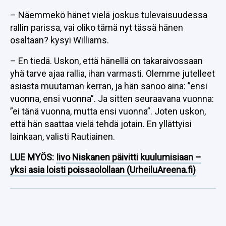
– Näemmekö hänet vielä joskus tulevaisuudessa
rallin parissa, vai oliko tämä nyt tässä hänen
osaltaan? kysyi Williams.
– En tiedä. Uskon, että hänellä on takaraivossaan
yhä tarve ajaa rallia, ihan varmasti. Olemme jutelleet
asiasta muutaman kerran, ja hän sanoo aina: ”ensi
vuonna, ensi vuonna”. Ja sitten seuraavana vuonna:
”ei tänä vuonna, mutta ensi vuonna”. Joten uskon,
että hän saattaa vielä tehdä jotain. En yllättyisi
lainkaan, valisti Rautiainen.
LUE MYÖS:
Iivo Niskanen päivitti kuulumisiaan –
yksi asia loisti poissaolollaan (UrheiluAreena.fi)