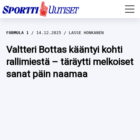
EM-YLEISURHEILU
FORMULA 1
14.12.2025
LASSE HONKANEN
JÄÄKIEKKO
Valtteri Bottas kääntyi kohti
rallimiestä – täräytti melkoiset
YLEISURHEILU
sanat päin naamaa
TALVILAJIT
WILMA HELTELÄ
FORMULA 1
MUSTAFE MUUSE
IIVO NISKANEN
RALLI
KERTTU NISKANEN
MUUT