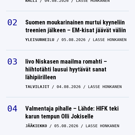
RALLI
04.08.2026
LASSE HONKANEN
Suomen moukarinainen murtui kyyneliin
treenien jälkeen – EM-kisat jäävät väliin
YLEISURHEILU
05.08.2026
LASSE HONKANEN
Iivo Niskasen maailma romahti –
hiihtotähti lausui hyytävät sanat
lähipiirilleen
TALVILAJIT
04.08.2026
LASSE HONKANEN
Valmentaja pihalle – Lähde: HIFK teki
karun tempun Olli Jokiselle
JÄÄKIEKKO
05.08.2026
LASSE HONKANEN