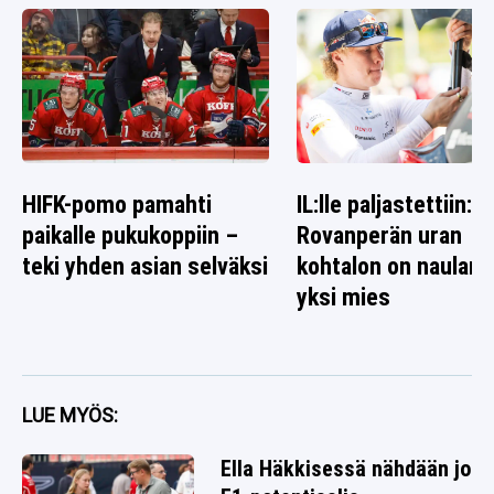
HIFK-pomo pamahti
IL:lle paljastettiin: K
paikalle pukukoppiin –
Rovanperän uran
teki yhden asian selväksi
kohtalon on naulann
yksi mies
LUE MYÖS:
Ella Häkkisessä nähdään jo