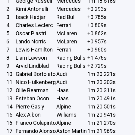
1
George Russell
Mercedes
1m 18.518s
2
Kimi Antonelli
Mercedes
+0.293s
3
Isack Hadjar
Red Bull
+0.785s
4
Charles Leclerc
Ferrari
+0.809s
5
Oscar Piastri
McLaren
+0.862s
6
Lando Norris
McLaren
+0.957s
7
Lewis Hamilton
Ferrari
+0.960s
8
Liam Lawson
Racing Bulls
+1.476s
9
Arvid Lindblad
Racing Bulls
+2.729s
10
Gabriel Bortoleto
Audi
1m 20.221s
11
Nico Hülkenberg
Audi
1m 20.303s
12
Ollie Bearman
Haas
1m 20.311s
13
Esteban Ocon
Haas
1m 20.491s
14
Pierre Gasly
Alpine
1m 20.501s
15
Alex Albon
Williams
1m 20.941s
16
Franco Colapinto
Alpine
1m 21.270s
17
Fernando Alonso
Aston Martin
1m 21.969s