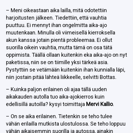
– Meni oikeastaan aika lailla, mitä odotettiin
harjoitusten jälkeen. Tiedettiin, että vauhtia
puuttuu. Ei mennyt ihan ongelmitta aika-ajo
muutenkaan. Minulla oli viimeisellä kierroksella
akun kanssa jotain pientä probleemaa. Ei ollut
suorilla oikein vauhtia, mutta tämä on osa tätä
oppimista. Täällä ollaan kuitenkin eka aika-ajo on nyt
paketissa, niin se on tiimille yksi tärkeä asia.
Pystyttiin se vetämään kuitenkin ihan kunnialla läpi,
niin jostain pitää lähteä liikkeelle, selvitti Bottas.
– Kuinka paljon erilainen oli ajaa tällä uuden
aikakauden autolla tuo aika-ajokierros kuin
edellisillä autoilla? kysyi toimittaja
Mervi Kallio
.
– On se aika erilainen. Tietenkin se teho tulee
vähän erilailla mutkista ulostulossa. Se teho loppuu
vähän aikaisemmin suorilla ja autossa, ainakin