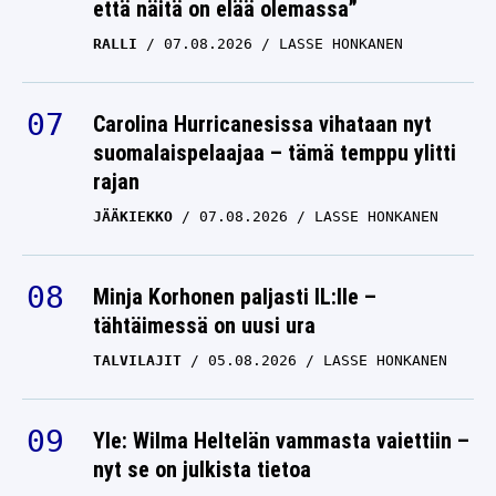
että näitä on elää olemassa”
RALLI
07.08.2026
LASSE HONKANEN
Carolina Hurricanesissa vihataan nyt
suomalaispelaajaa – tämä temppu ylitti
rajan
JÄÄKIEKKO
07.08.2026
LASSE HONKANEN
Minja Korhonen paljasti IL:lle –
tähtäimessä on uusi ura
TALVILAJIT
05.08.2026
LASSE HONKANEN
Yle: Wilma Heltelän vammasta vaiettiin –
nyt se on julkista tietoa