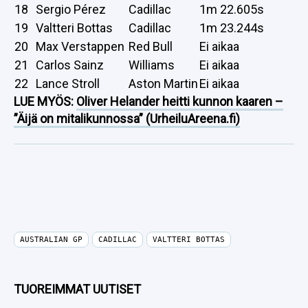
18
Sergio Pérez
Cadillac
1m 22.605s
19
Valtteri Bottas
Cadillac
1m 23.244s
20
Max Verstappen
Red Bull
Ei aikaa
21
Carlos Sainz
Williams
Ei aikaa
22
Lance Stroll
Aston Martin
Ei aikaa
LUE MYÖS:
Oliver Helander heitti kunnon kaaren –
”Äijä on mitalikunnossa” (UrheiluAreena.fi)
AUSTRALIAN GP
CADILLAC
VALTTERI BOTTAS
TUOREIMMAT UUTISET