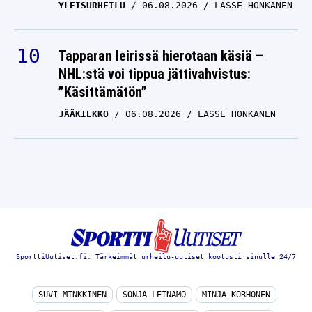
YLEISURHEILU
06.08.2026
LASSE HONKANEN
Tapparan leirissä hierotaan käsiä –
NHL:stä voi tippua jättivahvistus:
”Käsittämätön”
JÄÄKIEKKO
06.08.2026
LASSE HONKANEN
SporttiUutiset.fi: Tärkeimmät urheilu-uutiset kootusti sinulle 24/7
SUVI MINKKINEN
SONJA LEINAMO
MINJA KORHONEN