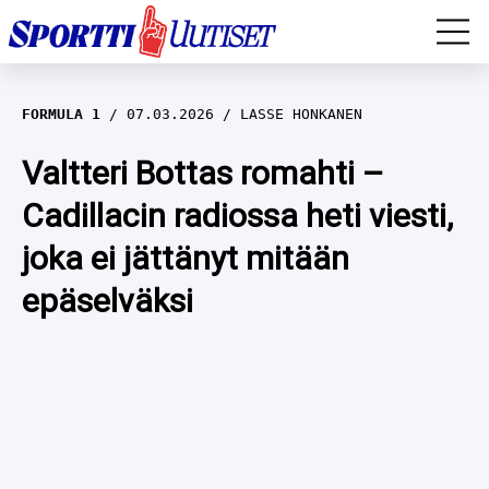
EM-YLEISURHEILU
FORMULA 1
07.03.2026
LASSE HONKANEN
JÄÄKIEKKO
Valtteri Bottas romahti –
Cadillacin radiossa heti viesti,
YLEISURHEILU
joka ei jättänyt mitään
TALVILAJIT
WILMA HELTELÄ
epäselväksi
FORMULA 1
MUSTAFE MUUSE
IIVO NISKANEN
RALLI
KERTTU NISKANEN
MUUT