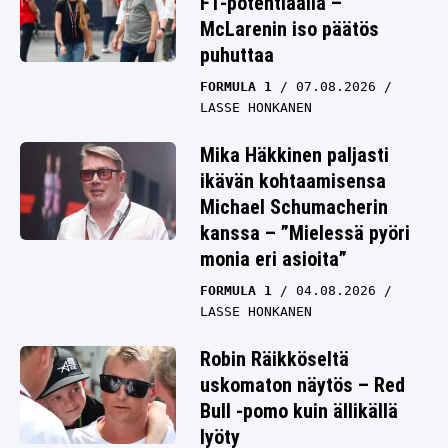
F1-potentiaalia –
McLarenin iso päätös
puhuttaa
FORMULA 1
07.08.2026
LASSE HONKANEN
Mika Häkkinen paljasti
ikävän kohtaamisensa
Michael Schumacherin
kanssa – ”Mielessä pyöri
monia eri asioita”
FORMULA 1
04.08.2026
LASSE HONKANEN
Robin Räikköseltä
uskomaton näytös – Red
Bull -pomo kuin ällikällä
lyöty