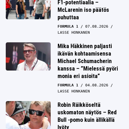
F1-potentiaalia –
McLarenin iso päätös
puhuttaa
FORMULA 1
07.08.2026
LASSE HONKANEN
Mika Häkkinen paljasti
ikävän kohtaamisensa
Michael Schumacherin
kanssa – ”Mielessä pyöri
monia eri asioita”
FORMULA 1
04.08.2026
LASSE HONKANEN
Robin Räikköseltä
uskomaton näytös – Red
Bull -pomo kuin ällikällä
lyöty