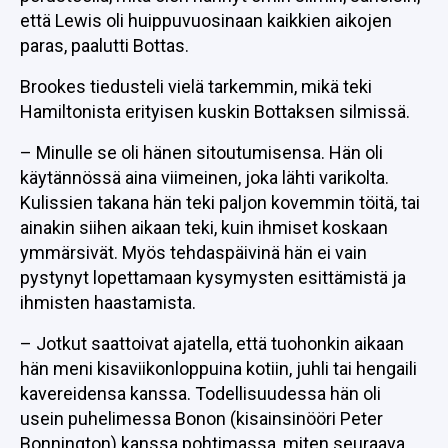
että Lewis oli huippuvuosinaan kaikkien aikojen
paras, paalutti Bottas.
Brookes tiedusteli vielä tarkemmin, mikä teki
Hamiltonista erityisen kuskin Bottaksen silmissä.
– Minulle se oli hänen sitoutumisensa. Hän oli
käytännössä aina viimeinen, joka lähti varikolta.
Kulissien takana hän teki paljon kovemmin töitä, tai
ainakin siihen aikaan teki, kuin ihmiset koskaan
ymmärsivät. Myös tehdaspäivinä hän ei vain
pystynyt lopettamaan kysymysten esittämistä ja
ihmisten haastamista.
– Jotkut saattoivat ajatella, että tuohonkin aikaan
hän meni kisaviikonloppuina kotiin, juhli tai hengaili
kavereidensa kanssa. Todellisuudessa hän oli
usein puhelimessa Bonon (kisainsinööri Peter
Bonnington) kanssa pohtimassa, miten seuraava