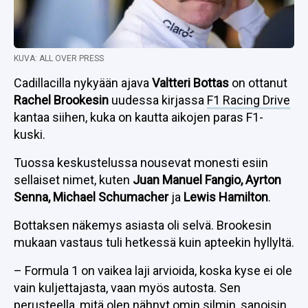
KUVA: ALL OVER PRESS
Cadillacilla nykyään ajava
Valtteri Bottas
on ottanut
Rachel Brookesin
uudessa kirjassa
F1 Racing Drive
kantaa siihen, kuka on kautta aikojen paras F1-
kuski.
Tuossa keskustelussa nousevat monesti esiin
sellaiset nimet, kuten
Juan Manuel Fangio, Ayrton
Senna, Michael Schumacher
ja
Lewis Hamilton
.
Bottaksen näkemys asiasta oli selvä. Brookesin
mukaan vastaus tuli hetkessä kuin apteekin hyllyltä.
– Formula 1 on vaikea laji arvioida, koska kyse ei ole
vain kuljettajasta, vaan myös autosta. Sen
perusteella, mitä olen nähnyt omin silmin, sanoisin,