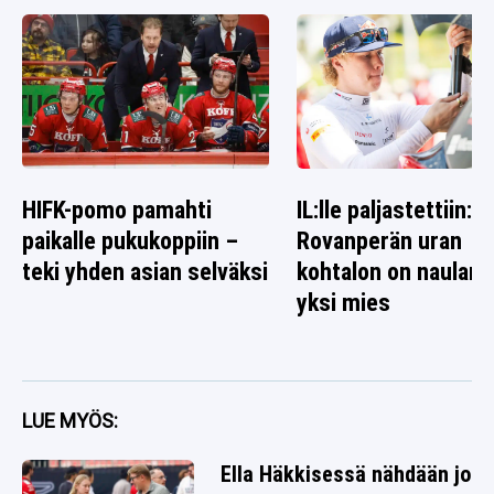
HIFK-pomo pamahti
IL:lle paljastettiin: K
paikalle pukukoppiin –
Rovanperän uran
teki yhden asian selväksi
kohtalon on naulann
yksi mies
LUE MYÖS:
Ella Häkkisessä nähdään jo