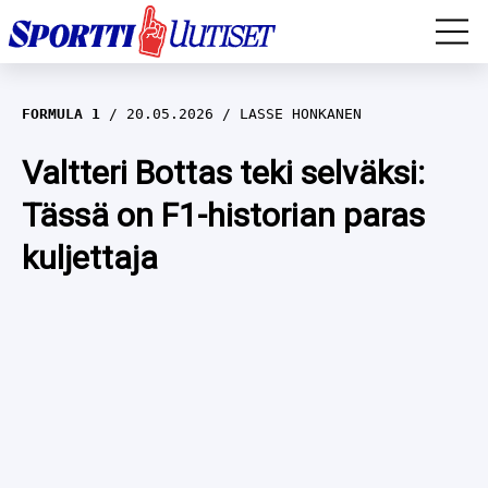
EM-YLEISURHEILU
FORMULA 1
20.05.2026
LASSE HONKANEN
JÄÄKIEKKO
Valtteri Bottas teki selväksi:
Tässä on F1-historian paras
YLEISURHEILU
kuljettaja
TALVILAJIT
WILMA HELTELÄ
FORMULA 1
MUSTAFE MUUSE
IIVO NISKANEN
RALLI
KERTTU NISKANEN
MUUT