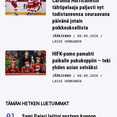
Carolina Hurricanesin
tähtipelaaja paljasti nyt
todistaneensa seuraavana
päivänä jotain
poikkeuksellista
JÄÄKIEKKO
08.08.2026
LASSE HONKANEN
HIFK-pomo pamahti
paikalle pukukoppiin – teki
yhden asian selväksi
JÄÄKIEKKO
08.08.2026
LASSE HONKANEN
TÄMÄN HETKEN LUETUIMMAT
Sami Pajari laittoi pystyyn kunnon