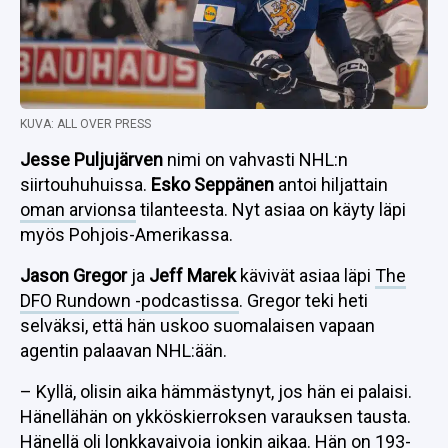
KUVA: ALL OVER PRESS
Jesse Puljujärven
nimi on vahvasti NHL:n
siirtouhuhuissa.
Esko Seppänen
antoi hiljattain
oman arvionsa
tilanteesta. Nyt asiaa on käyty läpi
myös Pohjois-Amerikassa.
Jason Gregor
ja
Jeff Marek
kävivät asiaa läpi
The
DFO Rundown -podcastissa
. Gregor teki heti
selväksi, että hän uskoo suomalaisen vapaan
agentin palaavan NHL:ään.
– Kyllä, olisin aika hämmästynyt, jos hän ei palaisi.
Hänellähän on ykköskierroksen varauksen tausta.
Hänellä oli lonkkavaivoja jonkin aikaa. Hän on 193-