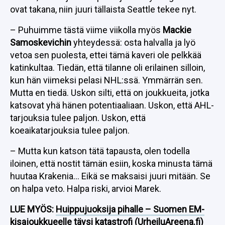
ovat takana, niin juuri tällaista Seattle tekee nyt.
– Puhuimme tästä viime viikolla myös
Mackie
Samoskevichin
yhteydessä: osta halvalla ja lyö
vetoa sen puolesta, ettei tämä kaveri ole pelkkää
katinkultaa. Tiedän, että tilanne oli erilainen silloin,
kun hän viimeksi pelasi NHL:ssä. Ymmärrän sen.
Mutta en tiedä. Uskon silti, että on joukkueita, jotka
katsovat yhä hänen potentiaaliaan. Uskon, että AHL-
tarjouksia tulee paljon. Uskon, että
koeaikatarjouksia tulee paljon.
– Mutta kun katson tätä tapausta, olen todella
iloinen, että nostit tämän esiin, koska minusta tämä
huutaa Krakenia… Eikä se maksaisi juuri mitään. Se
on halpa veto. Halpa riski, arvioi Marek.
LUE MYÖS:
Huippujuoksija pihalle – Suomen EM-
kisajoukkueelle täysi katastrofi (UrheiluAreena.fi)