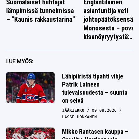
Suomalaiset hiihtäjät
Englantilainen
lämpimissä tunnelmissa
asiantuntija veti
– ”Kaunis rakkaustarina”
johtopäätöksensä I
Monosesta – povaa
kisanöyryytystä:
”Tarttuu syöttiin”
LUE MYÖS:
Lähipiiristä tipahti vihje
Patrik Laineen
tulevaisuudesta – suunta
on selvä
JÄÄKIEKKO
09.08.2026
LASSE HONKANEN
Mikko Rantasen kauppa –