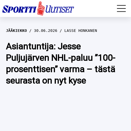
EM-YLEISURHEILU
JÄÄKIEKKO
30.06.2026
LASSE HONKANEN
JÄÄKIEKKO
Asiantuntija: Jesse
Puljujärven NHL-paluu ”100-
YLEISURHEILU
prosenttisen” varma – tästä
TALVILAJIT
WILMA HELTELÄ
seurasta on nyt kyse
FORMULA 1
MUSTAFE MUUSE
IIVO NISKANEN
RALLI
KERTTU NISKANEN
MUUT