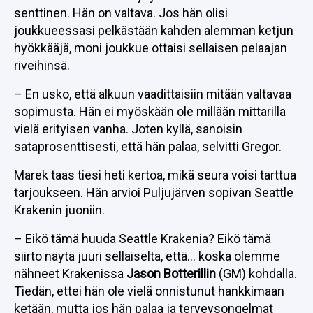
senttinen. Hän on valtava. Jos hän olisi
joukkueessasi pelkästään kahden alemman ketjun
hyökkääjä, moni joukkue ottaisi sellaisen pelaajan
riveihinsä.
– En usko, että alkuun vaadittaisiin mitään valtavaa
sopimusta. Hän ei myöskään ole millään mittarilla
vielä erityisen vanha. Joten kyllä, sanoisin
sataprosenttisesti, että hän palaa, selvitti Gregor.
Marek taas tiesi heti kertoa, mikä seura voisi tarttua
tarjoukseen. Hän arvioi Puljujärven sopivan Seattle
Krakenin juoniin.
– Eikö tämä huuda Seattle Krakenia? Eikö tämä
siirto näytä juuri sellaiselta, että… koska olemme
nähneet Krakenissa
Jason Botterillin
(GM) kohdalla.
Tiedän, ettei hän ole vielä onnistunut hankkimaan
ketään, mutta jos hän palaa ja terveysongelmat