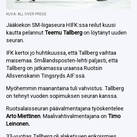
KUVA: ALL OVER PRESS
Jääkiekon SM-liigaseura HIFK:ssa reilut kuusi
kautta pelannut
Teemu Tallberg
on löytänyt uuden
seuran.
IFK kertoi jo huhtikuussa, että Tallberg vaihtaa
maisemaa. Smålandsposten-lehti paljasti, että
Tallberg on jatkamassa uraansa Ruotsin
Allsvenskanin Tingsryds AIF:ssä.
Myöhemmin maanantaina tuli vahvistus. Tallberg
on tehnyt vuoden sopimuksen seuran kanssa.
Ruotsalaisseuran päävalmentajana työskentelee
Arto Miettinen
. Maalivahtivalmentajana on
Timo
Leinonen.
33-vuotias Tallberg oli alaketjujen erikoismies