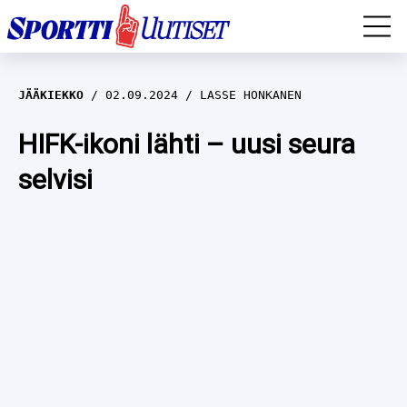
EM-YLEISURHEILU
JÄÄKIEKKO
02.09.2024
LASSE HONKANEN
JÄÄKIEKKO
HIFK-ikoni lähti – uusi seura
selvisi
YLEISURHEILU
TALVILAJIT
WILMA HELTELÄ
FORMULA 1
MUSTAFE MUUSE
IIVO NISKANEN
RALLI
KERTTU NISKANEN
MUUT