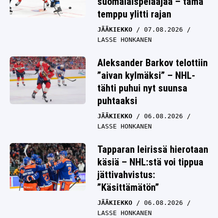
suomalaispelaajaa – tämä
temppu ylitti rajan
JÄÄKIEKKO
07.08.2026
LASSE HONKANEN
Aleksander Barkov telottiin
”aivan kylmäksi” – NHL-
tähti puhui nyt suunsa
puhtaaksi
JÄÄKIEKKO
06.08.2026
LASSE HONKANEN
Tapparan leirissä hierotaan
käsiä – NHL:stä voi tippua
jättivahvistus:
”Käsittämätön”
JÄÄKIEKKO
06.08.2026
LASSE HONKANEN