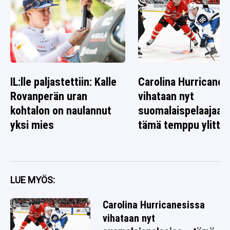
IL:lle paljastettiin: Kalle
Carolina Hurricanes
Rovanperän uran
vihataan nyt
kohtalon on naulannut
suomalaispelaajaa 
yksi mies
tämä temppu ylitti r
LUE MYÖS:
Carolina Hurricanesissa
vihataan nyt