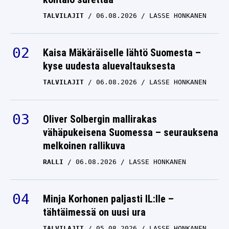
joukkuekaverilta
TALVILAJIT
06.08.2026
LASSE HONKANEN
kysyttiin HIFK:n uudesta
hankinnasta – vastaus oli
painokelvoton
Kaisa Mäkäräiselle lähtö Suomesta –
kyse uudesta aluevaltauksesta
LIIGA
19.11.2025
LASSE HONKANEN
TALVILAJIT
06.08.2026
LASSE HONKANEN
Kiekkoselostaja Antti
Mäkiseltä raju väite
Oliver Solbergin mallirakas
suomalaisesta
vähäpukeisena Suomessa – seurauksena
melkoinen rallikuva
jääkiekosta
RALLI
06.08.2026
LASSE HONKANEN
LIIGA
31.10.2025
LASSE HONKANEN
Suru-uutinen:
Minja Korhonen paljasti IL:lle –
tähtäimessä on uusi ura
Suomalainen
jääkiekkolegenda on
TALVILAJIT
05.08.2026
LASSE HONKANEN