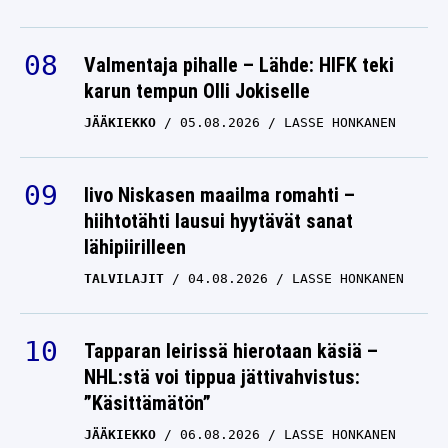
Valmentaja pihalle – Lähde: HIFK teki
karun tempun Olli Jokiselle
JÄÄKIEKKO
05.08.2026
LASSE HONKANEN
Iivo Niskasen maailma romahti –
hiihtotähti lausui hyytävät sanat
lähipiirilleen
TALVILAJIT
04.08.2026
LASSE HONKANEN
Tapparan leirissä hierotaan käsiä –
NHL:stä voi tippua jättivahvistus:
”Käsittämätön”
JÄÄKIEKKO
06.08.2026
LASSE HONKANEN