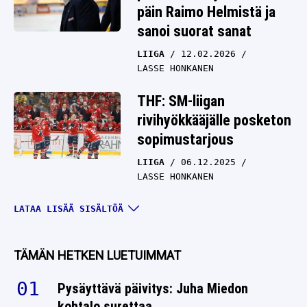
päin Raimo Helmistä ja
sanoi suorat sanat
LIIGA
12.02.2026
LASSE HONKANEN
THF: SM-liigan
rivihyökkääjälle posketon
sopimustarjous
LIIGA
06.12.2025
LASSE HONKANEN
UC: Kärpät teki sen taas
LATAA LISÄÄ SISÄLTÖÄ
– kovan luokan kaappaus
LIIGA
04.12.2025
TÄMÄN HETKEN LUETUIMMAT
LASSE HONKANEN
Pysäyttävä päivitys: Juha Miedon
UC: Entiseltä
kohtalo surettaa