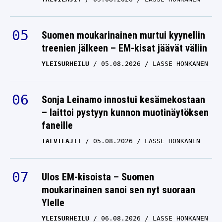
kuollut
LIIGA
10.10.2025
Suomen moukarinainen murtui kyyneliin
LASSE HONKANEN
treenien jälkeen – EM-kisat jäävät väliin
YLEISURHEILU
05.08.2026
LASSE HONKANEN
Sonja Leinamo innostui kesämekostaan
– laittoi pystyyn kunnon muotinäytöksen
faneille
TALVILAJIT
05.08.2026
LASSE HONKANEN
Ulos EM-kisoista – Suomen
moukarinainen sanoi sen nyt suoraan
Ylelle
YLEISURHEILU
06.08.2026
LASSE HONKANEN