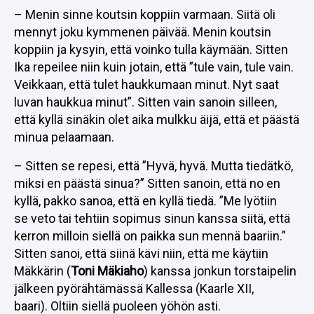
– Menin sinne koutsin koppiin varmaan. Siitä oli
mennyt joku kymmenen päivää. Menin koutsin
koppiin ja kysyin, että voinko tulla käymään. Sitten
Ika repeilee niin kuin jotain, että ”tule vain, tule vain.
Veikkaan, että tulet haukkumaan minut. Nyt saat
luvan haukkua minut”. Sitten vain sanoin silleen,
että kyllä sinäkin olet aika mulkku äijä, että et päästä
minua pelaamaan.
– Sitten se repesi, että ”Hyvä, hyvä. Mutta tiedätkö,
miksi en päästä sinua?” Sitten sanoin, että no en
kyllä, pakko sanoa, että en kyllä tiedä. ”Me lyötiin
se veto tai tehtiin sopimus sinun kanssa siitä, että
kerron milloin siellä on paikka sun mennä baariin.”
Sitten sanoi, että siinä kävi niin, että me käytiin
Mäkkärin (
Toni Mäkiaho
) kanssa jonkun torstaipelin
jälkeen pyörähtämässä Kallessa (Kaarle XII,
baari). Oltiin siellä puoleen yöhön asti.