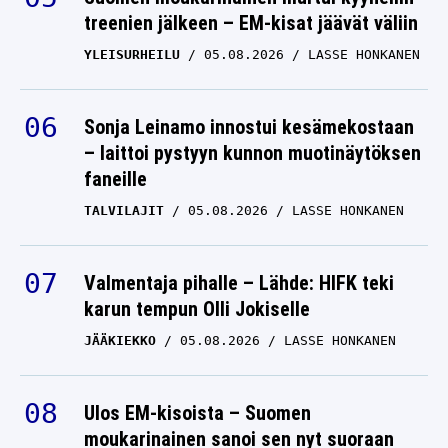
treenien jälkeen – EM-kisat jäävät väliin
YLEISURHEILU
05.08.2026
LASSE HONKANEN
Sonja Leinamo innostui kesämekostaan
– laittoi pystyyn kunnon muotinäytöksen
faneille
TALVILAJIT
05.08.2026
LASSE HONKANEN
Valmentaja pihalle – Lähde: HIFK teki
karun tempun Olli Jokiselle
JÄÄKIEKKO
05.08.2026
LASSE HONKANEN
Ulos EM-kisoista – Suomen
moukarinainen sanoi sen nyt suoraan