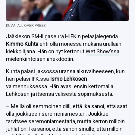
KUVA: ALL OVER PRESS
Jääkiekon SM-liigaseura HIFK:n pelaajalegenda
Kimmo Kuhta
ehti olla monessa mukana urallaan
kiekkoilijana. Hän on nyt kertonut
Wet Show’ssa
mielenkiintoisen anekdootin.
Kuhta palasi jaksossa uransa alkuvaiheeseen, kun
hän pelasi IFK:ssa
Ismo Lehkosen
valmennuksessa. Hän avasi ensin kertomalla
Lehkosen ja itsensä välisestä sopimuksesta.
– Meillä oli semmoinen diili, että Ika sanoi, että saat
olla joukkueen seremoniamestari. Joukkue
tarvitsee seremoniamestaria, mutta kerron milloin
juhlat on. Ika sanoi, että sanon sinulle, että milloin