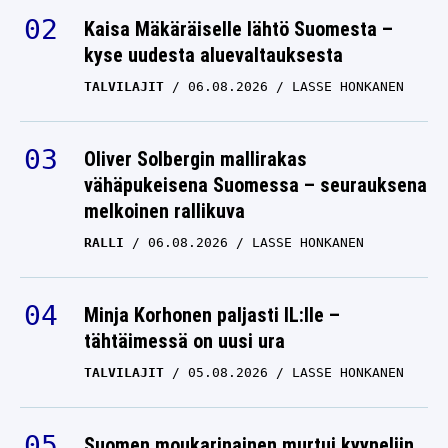
Kaisa Mäkäräiselle lähtö Suomesta –
kyse uudesta aluevaltauksesta
TALVILAJIT
06.08.2026
LASSE HONKANEN
Oliver Solbergin mallirakas
vähäpukeisena Suomessa – seurauksena
melkoinen rallikuva
RALLI
06.08.2026
LASSE HONKANEN
Minja Korhonen paljasti IL:lle –
tähtäimessä on uusi ura
TALVILAJIT
05.08.2026
LASSE HONKANEN
Suomen moukarinainen murtui kyyneliin