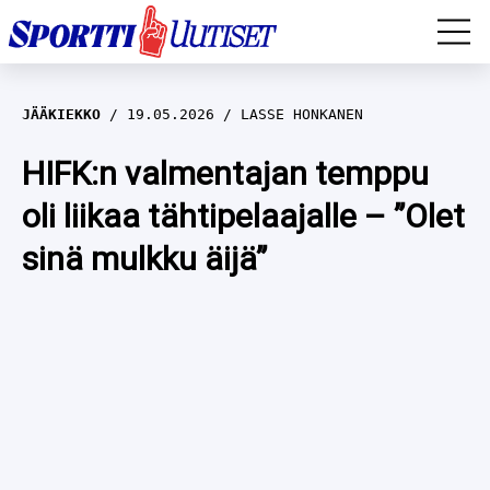
EM-YLEISURHEILU
JÄÄKIEKKO
19.05.2026
LASSE HONKANEN
JÄÄKIEKKO
HIFK:n valmentajan temppu
oli liikaa tähtipelaajalle – ”Olet
YLEISURHEILU
sinä mulkku äijä”
TALVILAJIT
WILMA HELTELÄ
FORMULA 1
MUSTAFE MUUSE
IIVO NISKANEN
RALLI
KERTTU NISKANEN
MUUT