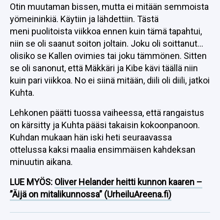
Otin muutaman bissen, mutta ei mitään semmoista
yömeininkiä. Käytiin ja lähdettiin. Tästä
meni puolitoista viikkoa ennen kuin tämä tapahtui,
niin se oli saanut soiton joltain. Joku oli soittanut…
olisiko se Kallen ovimies tai joku tämmönen. Sitten
se oli sanonut, että Mäkkäri ja Kibe kävi täällä niin
kuin pari viikkoa. No ei siinä mitään, diili oli diili, jatkoi
Kuhta.
Lehkonen päätti tuossa vaiheessa, että rangaistus
on kärsitty ja Kuhta pääsi takaisin kokoonpanoon.
Kuhdan mukaan hän iski heti seuraavassa
ottelussa kaksi maalia ensimmäisen kahdeksan
minuutin aikana.
LUE MYÖS:
Oliver Helander heitti kunnon kaaren –
”Äijä on mitalikunnossa” (UrheiluAreena.fi)