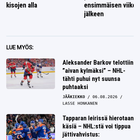
kisojen alla
ensimmäisen viikon
jälkeen
LUE MYÖS:
Aleksander Barkov telottiin
”aivan kylmäksi” – NHL-
tähti puhui nyt suunsa
puhtaaksi
JÄÄKIEKKO
06.08.2026
LASSE HONKANEN
Tapparan leirissä hierotaan
käsiä – NHL:stä voi tippua
jättivahvistus: