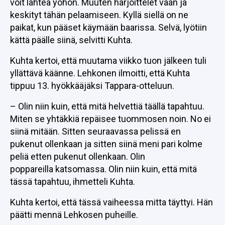
voit lähteä yöhön. Muuten harjoittelet vaan ja
keskityt tähän pelaamiseen. Kyllä siellä on ne
paikat, kun pääset käymään baarissa. Selvä, lyötiin
kättä päälle siinä, selvitti Kuhta.
Kuhta kertoi, että muutama viikko tuon jälkeen tuli
yllättävä käänne. Lehkonen ilmoitti, että Kuhta
tippuu 13. hyökkääjäksi Tappara-otteluun.
– Olin niin kuin, että mitä helvettiä täällä tapahtuu.
Miten se yhtäkkiä repäisee tuommosen noin. No ei
siinä mitään. Sitten seuraavassa pelissä en
pukenut ollenkaan ja sitten siinä meni pari kolme
peliä etten pukenut ollenkaan. Olin
poppareilla katsomassa. Olin niin kuin, että mitä
tässä tapahtuu, ihmetteli Kuhta.
Kuhta kertoi, että tässä vaiheessa mitta täyttyi. Hän
päätti mennä Lehkosen puheille.