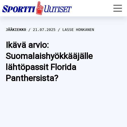
EM-YLEISURHEILU
JÄÄKIEKKO
21.07.2025
LASSE HONKANEN
JÄÄKIEKKO
Ikävä arvio:
Suomalaishyökkääjälle
YLEISURHEILU
lähtöpassit Florida
TALVILAJIT
WILMA HELTELÄ
Panthersista?
FORMULA 1
MUSTAFE MUUSE
IIVO NISKANEN
RALLI
KERTTU NISKANEN
MUUT