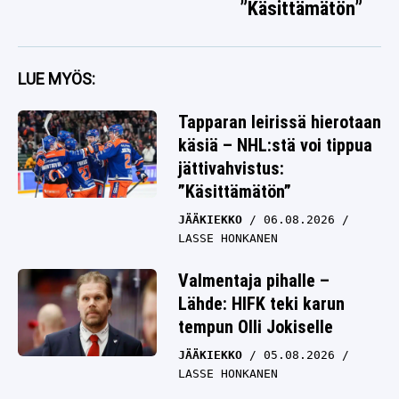
”Käsittämätön”
LUE MYÖS:
Tapparan leirissä hierotaan
käsiä – NHL:stä voi tippua
jättivahvistus:
”Käsittämätön”
JÄÄKIEKKO
06.08.2026
LASSE HONKANEN
Valmentaja pihalle –
Lähde: HIFK teki karun
tempun Olli Jokiselle
JÄÄKIEKKO
05.08.2026
LASSE HONKANEN