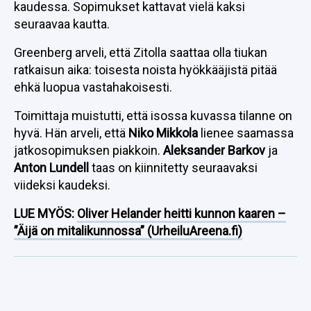
kaudessa. Sopimukset kattavat vielä kaksi
seuraavaa kautta.
Greenberg arveli, että Zitolla saattaa olla tiukan
ratkaisun aika: toisesta noista hyökkääjistä pitää
ehkä luopua vastahakoisesti.
Toimittaja muistutti, että isossa kuvassa tilanne on
hyvä. Hän arveli, että
Niko Mikkola
lienee saamassa
jatkosopimuksen piakkoin.
Aleksander Barkov
ja
Anton Lundell
taas on kiinnitetty seuraavaksi
viideksi kaudeksi.
LUE MYÖS:
Oliver Helander heitti kunnon kaaren –
”Äijä on mitalikunnossa” (UrheiluAreena.fi)