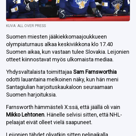
KUVA: ALL OVER PRESS
Suomen miesten jääkiekkomaajoukkueen
olympiaturnaus alkaa keskiviikkona klo 17.40
Suomen aikaa, kun vastaan tulee Slovakia. Leijonien
otteet kiinnostavat myös ulkomaista mediaa.
Yhdysvaltalaista toimittajaa
Sam Farnsworthia
odotti lauantaina melkoinen näky, kun hän meni
Santagiulian harjoituskaukaloon seuraamaan
Suomen harjoituksia.
Farnsworth hämmästeli X:ssä, että jäällä oli vain
Mikko Lehtonen
. Hänelle selvisi sitten, että NHL-
pelaajat eivät olleet vielä saapuneet.
Leijonien tähdet olivatkin sitten pelipaikalla