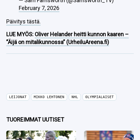
— Sam Farnsworth (@Samsworth_TV)
February 7, 2026
Päivitys tästä.
LUE MYÖS:
Oliver Helander heitti kunnon kaaren –
”Äijä on mitalikunnossa” (UrheiluAreena.fi)
LEIJONAT
MIKKO LEHTONEN
NHL
OLYMPIALAISET
TUOREIMMAT UUTISET