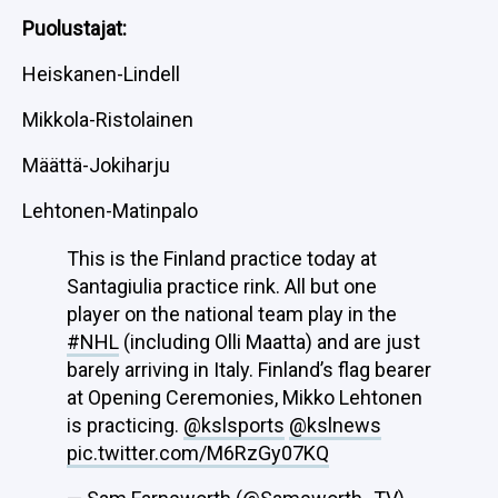
Puolustajat:
Heiskanen-Lindell
Mikkola-Ristolainen
Määttä-Jokiharju
Lehtonen-Matinpalo
This is the Finland practice today at
Santagiulia practice rink. All but one
player on the national team play in the
#NHL
(including Olli Maatta) and are just
barely arriving in Italy. Finland’s flag bearer
at Opening Ceremonies, Mikko Lehtonen
is practicing.
@kslsports
@kslnews
pic.twitter.com/M6RzGy07KQ