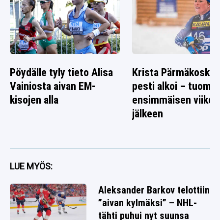
Pöydälle tyly tieto Alisa
Krista Pärmäkosken
Vainiosta aivan EM-
pesti alkoi – tuomio 
kisojen alla
ensimmäisen viikon
jälkeen
LUE MYÖS:
Aleksander Barkov telottiin
”aivan kylmäksi” – NHL-
tähti puhui nyt suunsa