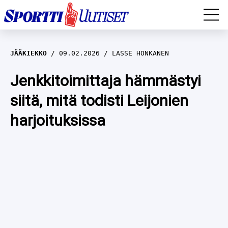
EM-YLEISURHEILU
JÄÄKIEKKO
09.02.2026
LASSE HONKANEN
JÄÄKIEKKO
Jenkkitoimittaja hämmästyi
siitä, mitä todisti Leijonien
YLEISURHEILU
harjoituksissa
TALVILAJIT
WILMA HELTELÄ
FORMULA 1
MUSTAFE MUUSE
IIVO NISKANEN
RALLI
KERTTU NISKANEN
MUUT