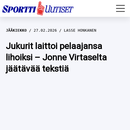
EM-YLEISURHEILU
JÄÄKIEKKO
27.02.2026
LASSE HONKANEN
JÄÄKIEKKO
Jukurit laittoi pelaajansa
lihoiksi – Jonne Virtaselta
YLEISURHEILU
jäätävää tekstiä
TALVILAJIT
WILMA HELTELÄ
FORMULA 1
MUSTAFE MUUSE
IIVO NISKANEN
RALLI
KERTTU NISKANEN
MUUT