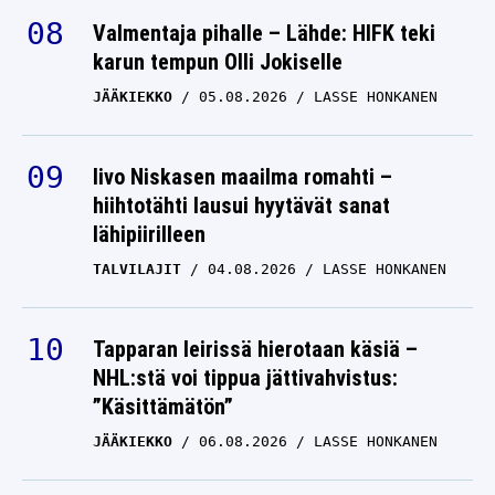
Valmentaja pihalle – Lähde: HIFK teki
karun tempun Olli Jokiselle
JÄÄKIEKKO
05.08.2026
LASSE HONKANEN
Iivo Niskasen maailma romahti –
hiihtotähti lausui hyytävät sanat
lähipiirilleen
TALVILAJIT
04.08.2026
LASSE HONKANEN
Tapparan leirissä hierotaan käsiä –
NHL:stä voi tippua jättivahvistus:
”Käsittämätön”
JÄÄKIEKKO
06.08.2026
LASSE HONKANEN