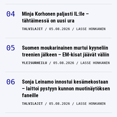
Jukureiden
päävalmentaja Jonne
Minja Korhonen paljasti IL:lle –
tähtäimessä on uusi ura
Virtanen antoi tuomionsa
Jokereille
TALVILAJIT
05.08.2026
LASSE HONKANEN
JONNE VIRTANEN
19.04.2025
LASSE HONKANEN
Suomen moukarinainen murtui kyyneliin
treenien jälkeen – EM-kisat jäävät väliin
YLEISURHEILU
05.08.2026
LASSE HONKANEN
Sonja Leinamo innostui kesämekostaan
– laittoi pystyyn kunnon muotinäytöksen
faneille
TALVILAJIT
05.08.2026
LASSE HONKANEN