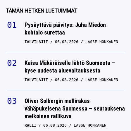
JONNE VIRTANEN
TÄMÄN HETKEN LUETUIMMAT
27.10.2025
LASSE HONKANEN
Pysäyttävä päivitys: Juha Miedon
Seuran haluama pelaaja
kohtalo surettaa
puhui kerran Jonne
TALVILAJIT
06.08.2026
LASSE HONKANEN
Virtasen kanssa – veti
heti johtopäätöksensä
Kaisa Mäkäräiselle lähtö Suomesta –
JONNE VIRTANEN
kyse uudesta aluevaltauksesta
02.08.2025
LASSE HONKANEN
TALVILAJIT
06.08.2026
LASSE HONKANEN
Jukurit-pomo puhui
suunsa puhtaaksi
väleistään Jonne
Oliver Solbergin mallirakas
Virtaseen
vähäpukeisena Suomessa – seurauksena
melkoinen rallikuva
JONNE VIRTANEN
30.05.2025
LASSE HONKANEN
RALLI
06.08.2026
LASSE HONKANEN