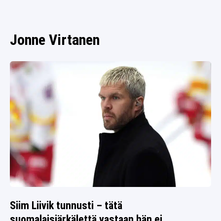
SPORTIVO TV
FUTIS
KAMPPAILU
Jonne Virtanen
OLYMPIALAISET
Siim Liivik tunnusti – tätä
suomalaisjärkälettä vastaan hän ei