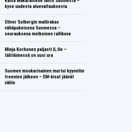
Kaisa Mäkäräiselle lähtö Suomesta –
kyse uudesta aluevaltauksesta
Oliver Solbergin mallirakas
vähäpukeisena Suomessa –
seurauksena melkoinen rallikuva
Minja Korhonen paljasti IL:lle –
tähtäimessä on uusi ura
Suomen moukarinainen murtui kyyneliin
treenien jälkeen – EM-kisat jäävät
väliin