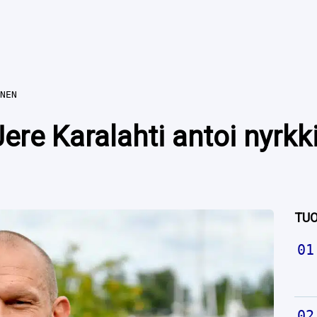
NEN
ere Karalahti antoi nyrk
TUO