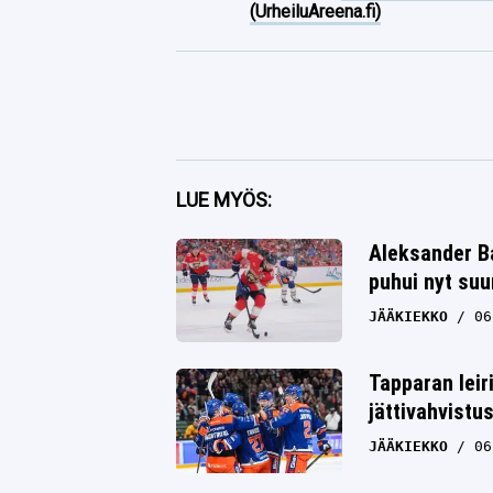
(UrheiluAreena.fi)
Facebook
LUE MYÖS:
Twitter
Aleksander Ba
puhui nyt su
Whatsapp
JÄÄKIEKKO
06
Tapparan leir
jättivahvistu
JÄÄKIEKKO
06