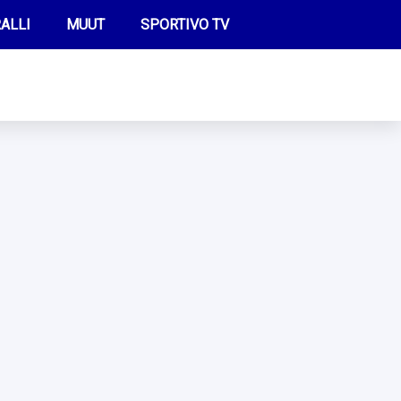
ALLI
MUUT
SPORTIVO TV
FUTIS
KAMPPAILU
OLYMPIALAISET