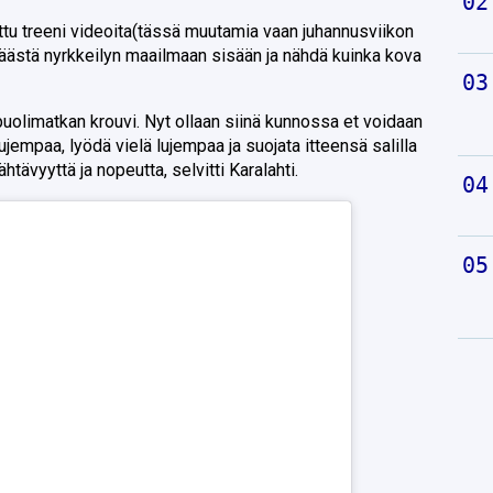
ittu treeni videoita(tässä muutamia vaan juhannusviikon
 päästä nyrkkeilyn maailmaan sisään ja nähdä kuinka kova
puolimatkan krouvi. Nyt ollaan siinä kunnossa et voidaan
ujempaa, lyödä vielä lujempaa ja suojata itteensä salilla
htävyyttä ja nopeutta, selvitti Karalahti.