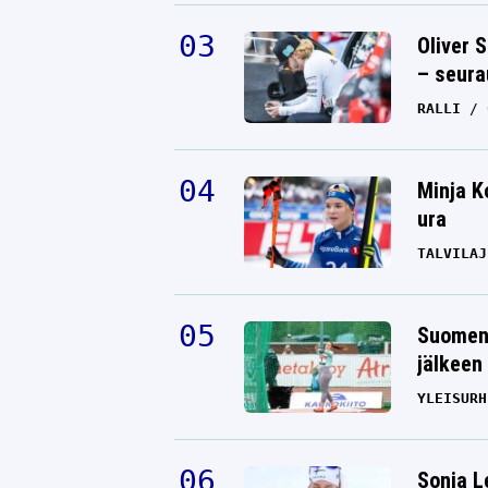
Oliver 
– seura
RALLI
Minja K
ura
TALVILAJ
Suomen 
jälkeen 
YLEISURH
Sonja L