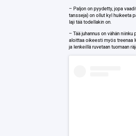
– Paljon on pyydetty, jopa vaad
tansseja) on ollut kyl huikeeta
laji tää todellakin on.
– Tää juhannus on vähän niinku 
aloittaa oikeesti myös treenaa l
ja lenkeillä ruvetaan tuomaan räjä