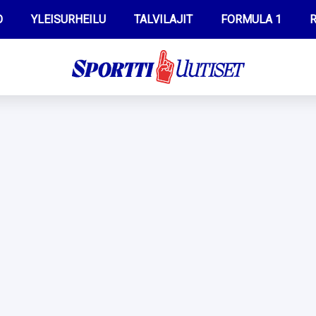
O
YLEISURHEILU
TALVILAJIT
FORMULA 1
R
WILMA HELTELÄ
IIVO NISKANEN
MUSTAFE MUUSE
KERTTU NISKANEN