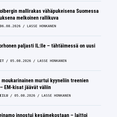
Solbergin mallirakas vähäpukeisena Suomessa
uksena melkoinen rallikuva
06.08.2026
LASSE HONKANEN
orhonen paljasti IL:lle – tähtäimessä on uusi
IT
05.08.2026
LASSE HONKANEN
moukarinainen murtui kyyneliin treenien
– EM-kisat jäävät väliin
EILU
05.08.2026
LASSE HONKANEN
einamo innostui kesämekostaan – laittoi