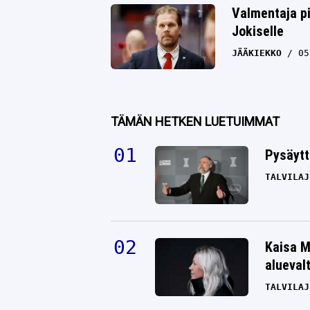
Valmentaja pi
Jokiselle
JÄÄKIEKKO
05
TÄMÄN HETKEN LUETUIMMAT
Pysäytt
TALVILAJ
Kaisa M
alueval
TALVILAJ