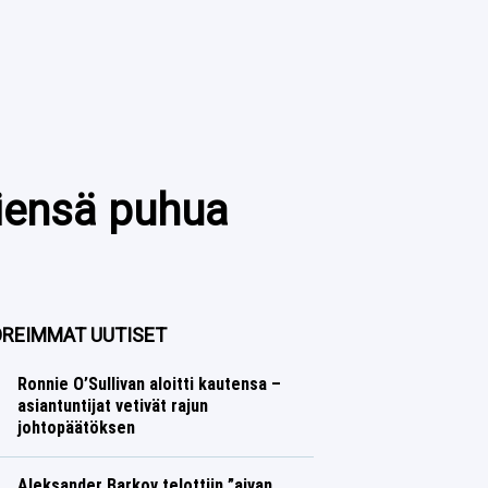
kiensä puhua
REIMMAT UUTISET
Ronnie O’Sullivan aloitti kautensa –
asiantuntijat vetivät rajun
johtopäätöksen
Muut lajit
Lasse Honkanen
Aleksander Barkov telottiin ”aivan