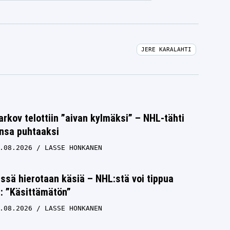
JERE KARALAHTI
rkov telottiin ”aivan kylmäksi” – NHL-tähti
unsa puhtaaksi
.08.2026
LASSE HONKANEN
issä hierotaan käsiä – NHL:stä voi tippua
s: ”Käsittämätön”
.08.2026
LASSE HONKANEN