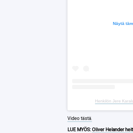
Näytä täm
Henkilön Jere Karala
Video tästä.
LUE MYÖS:
Oliver Helander heit