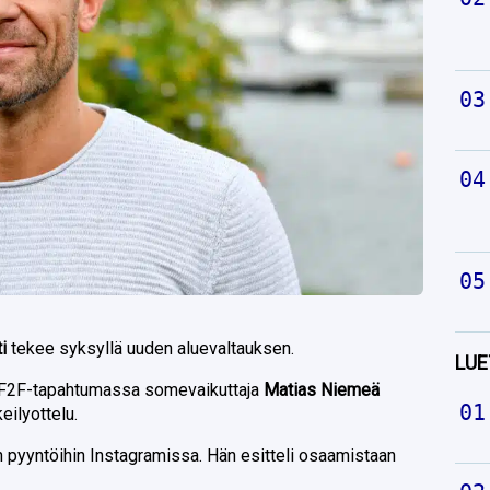
ti
tekee syksyllä uuden aluevaltauksen.
LUE
a F2F-tapahtumassa somevaikuttaja
Matias Niemeä
eilyottelu.
en pyyntöihin Instagramissa. Hän esitteli osaamistaan