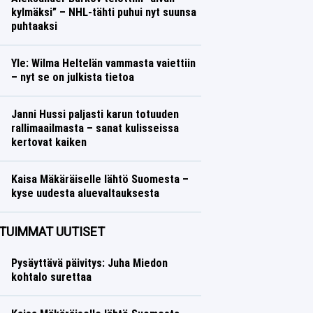
kylmäksi” – NHL-tähti puhui nyt suunsa
puhtaaksi
Jääkiekko
Lasse Honkanen
Yle: Wilma Heltelän vammasta vaiettiin
– nyt se on julkista tietoa
Yleisurheilu
Lasse Honkanen
Janni Hussi paljasti karun totuuden
rallimaailmasta – sanat kulisseissa
kertovat kaiken
Ralli
Lasse Honkanen
Kaisa Mäkäräiselle lähtö Suomesta –
kyse uudesta aluevaltauksesta
Talvilajit
Lasse Honkanen
TUIMMAT UUTISET
Pysäyttävä päivitys: Juha Miedon
kohtalo surettaa