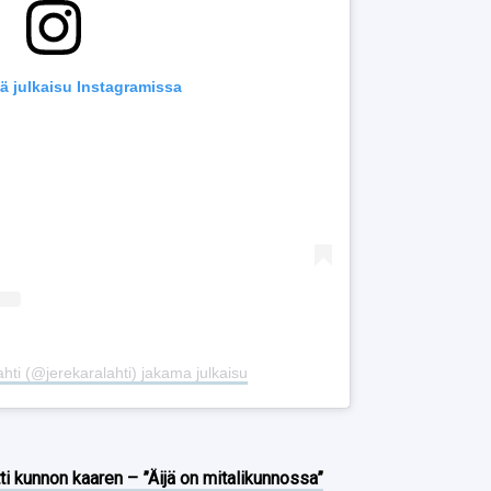
ä julkaisu Instagramissa
hti (@jerekaralahti) jakama julkaisu
ti kunnon kaaren – ”Äijä on mitalikunnossa”