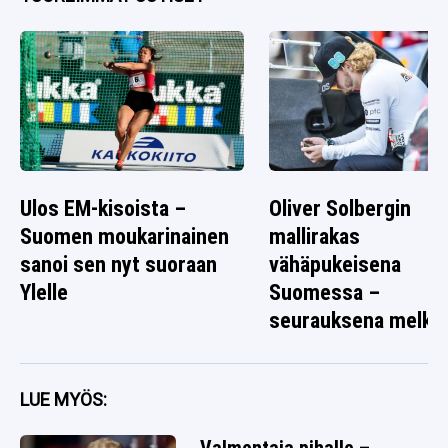
Ulos EM-kisoista –
Oliver Solbergin
Suomen moukarinainen
mallirakas
sanoi sen nyt suoraan
vähäpukeisena
Ylelle
Suomessa –
seurauksena melko
rallikuva
LUE MYÖS: