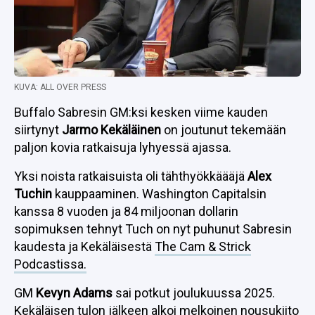
KUVA: ALL OVER PRESS
Buffalo Sabresin GM:ksi kesken viime kauden
siirtynyt
Jarmo Kekäläinen
on joutunut tekemään
paljon kovia ratkaisuja lyhyessä ajassa.
Yksi noista ratkaisuista oli tähthyökkäääjä
Alex
Tuchin
kauppaaminen. Washington Capitalsin
kanssa 8 vuoden ja 84 miljoonan dollarin
sopimuksen tehnyt Tuch on nyt puhunut Sabresin
kaudesta ja Kekäläisestä
The Cam & Strick
Podcastissa.
GM
Kevyn Adams
sai potkut joulukuussa 2025.
Kekäläisen tulon jälkeen alkoi melkoinen nousukiito