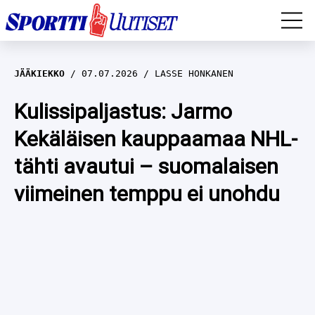
EM-YLEISURHEILU
JÄÄKIEKKO
07.07.2026
LASSE HONKANEN
JÄÄKIEKKO
Kulissipaljastus: Jarmo
Kekäläisen kauppaamaa NHL-
YLEISURHEILU
tähti avautui – suomalaisen
TALVILAJIT
WILMA HELTELÄ
viimeinen temppu ei unohdu
FORMULA 1
MUSTAFE MUUSE
IIVO NISKANEN
RALLI
KERTTU NISKANEN
MUUT