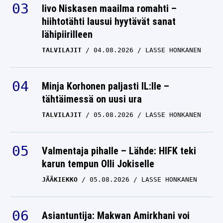
hiihtotähti lausui hyytävät sanat
lähipiirilleen
TALVILAJIT
04.08.2026
LASSE HONKANEN
Minja Korhonen paljasti IL:lle –
tähtäimessä on uusi ura
TALVILAJIT
05.08.2026
LASSE HONKANEN
Valmentaja pihalle – Lähde: HIFK teki
karun tempun Olli Jokiselle
JÄÄKIEKKO
05.08.2026
LASSE HONKANEN
Asiantuntija: Makwan Amirkhani voi
tehdä tylyn tempun Ice Cagelle – Max