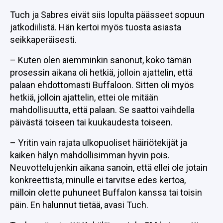
Tuch ja Sabres eivät siis lopulta päässeet sopuun
jatkodiilistä. Hän kertoi myös tuosta asiasta
seikkaperäisesti.
– Kuten olen aiemminkin sanonut, koko tämän
prosessin aikana oli hetkiä, jolloin ajattelin, että
palaan ehdottomasti Buffaloon. Sitten oli myös
hetkiä, jolloin ajattelin, ettei ole mitään
mahdollisuutta, että palaan. Se saattoi vaihdella
päivästä toiseen tai kuukaudesta toiseen.
– Yritin vain rajata ulkopuoliset häiriötekijät ja
kaiken hälyn mahdollisimman hyvin pois.
Neuvottelujenkin aikana sanoin, että ellei ole jotain
konkreettista, minulle ei tarvitse edes kertoa,
milloin olette puhuneet Buffalon kanssa tai toisin
päin. En halunnut tietää, avasi Tuch.