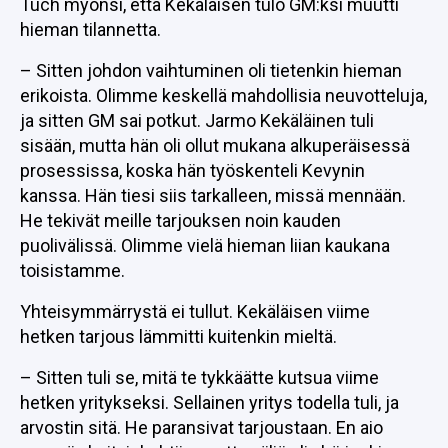
Tuch myönsi, että Kekäläisen tulo GM:ksi muutti
hieman tilannetta.
– Sitten johdon vaihtuminen oli tietenkin hieman
erikoista. Olimme keskellä mahdollisia neuvotteluja,
ja sitten GM sai potkut. Jarmo Kekäläinen tuli
sisään, mutta hän oli ollut mukana alkuperäisessä
prosessissa, koska hän työskenteli Kevynin
kanssa. Hän tiesi siis tarkalleen, missä mennään.
He tekivät meille tarjouksen noin kauden
puolivälissä. Olimme vielä hieman liian kaukana
toisistamme.
Yhteisymmärrystä ei tullut. Kekäläisen viime
hetken tarjous lämmitti kuitenkin mieltä.
– Sitten tuli se, mitä te tykkäätte kutsua viime
hetken yritykseksi. Sellainen yritys todella tuli, ja
arvostin sitä. He paransivat tarjoustaan. En aio