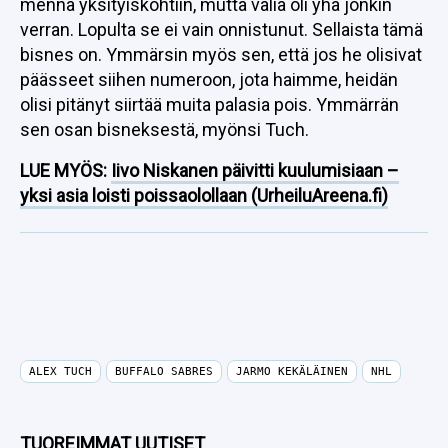
mennä yksityiskohtiin, mutta väliä oli yhä jonkin
verran. Lopulta se ei vain onnistunut. Sellaista tämä
bisnes on. Ymmärsin myös sen, että jos he olisivat
päässeet siihen numeroon, jota haimme, heidän
olisi pitänyt siirtää muita palasia pois. Ymmärrän
sen osan bisneksestä, myönsi Tuch.
LUE MYÖS:
Iivo Niskanen päivitti kuulumisiaan –
yksi asia loisti poissaolollaan (UrheiluAreena.fi)
ALEX TUCH
BUFFALO SABRES
JARMO KEKÄLÄINEN
NHL
TUOREIMMAT UUTISET