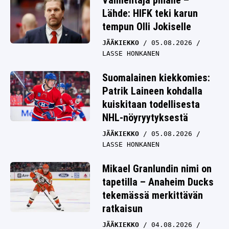
Valmentaja pihalle –
Lähde: HIFK teki karun
tempun Olli Jokiselle
JÄÄKIEKKO
05.08.2026
LASSE HONKANEN
Suomalainen kiekkomies:
Patrik Laineen kohdalla
kuiskitaan todellisesta
NHL-nöyryytyksestä
JÄÄKIEKKO
05.08.2026
LASSE HONKANEN
Mikael Granlundin nimi on
tapetilla – Anaheim Ducks
tekemässä merkittävän
ratkaisun
JÄÄKIEKKO
04.08.2026