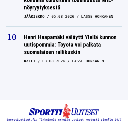
JÄÄKIEKKO
05.08.2026
LASSE HONKANEN
Henri Haapamäki väläytti Ylellä kunnon
uutispommia: Toyota voi palkata
suomalaisen rallikuskin
RALLI
03.08.2026
LASSE HONKANEN
SporttiUutiset.fi: Tärkeimmät urheilu-uutiset kootusti sinulle 24/7
SUVI MINKKINEN
SONJA LEINAMO
MINJA KORHONEN