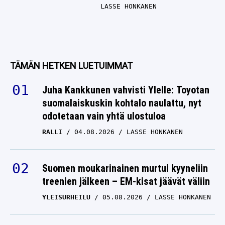
LASSE HONKANEN
TÄMÄN HETKEN LUETUIMMAT
Juha Kankkunen vahvisti Ylelle: Toyotan
suomalaiskuskin kohtalo naulattu, nyt
odotetaan vain yhtä ulostuloa
RALLI
04.08.2026
LASSE HONKANEN
Suomen moukarinainen murtui kyyneliin
treenien jälkeen – EM-kisat jäävät väliin
YLEISURHEILU
05.08.2026
LASSE HONKANEN
Iivo Niskasen maailma romahti –