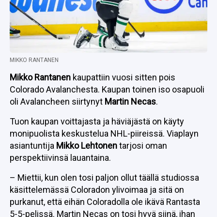
MIKKO RANTANEN
Mikko Rantanen
kaupattiin vuosi sitten pois
Colorado Avalanchesta. Kaupan toinen iso osapuoli
oli Avalancheen siirtynyt
Martin Necas
.
Tuon kaupan voittajasta ja häviäjästä on käyty
monipuolista keskustelua NHL-piireissä. Viaplayn
asiantuntija
Mikko Lehtonen
tarjosi oman
perspektiivinsä lauantaina.
– Miettii, kun olen tosi paljon ollut täällä studiossa
käsittelemässä Coloradon ylivoimaa ja sitä on
purkanut, että eihän Coloradolla ole ikävä Rantasta
5-5-pelissä. Martin Necas on tosi hyvä siinä, ihan