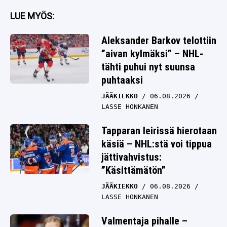
LUE MYÖS:
Aleksander Barkov telottiin
”aivan kylmäksi” – NHL-
tähti puhui nyt suunsa
puhtaaksi
JÄÄKIEKKO
06.08.2026
LASSE HONKANEN
Tapparan leirissä hierotaan
käsiä – NHL:stä voi tippua
jättivahvistus:
”Käsittämätön”
JÄÄKIEKKO
06.08.2026
LASSE HONKANEN
Valmentaja pihalle –