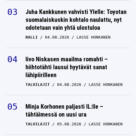
Juha Kankkunen vahvisti Ylelle: Toyotan
suomalaiskuskin kohtalo naulattu, nyt
odotetaan vain yhtä ulostuloa
RALLI
04.08.2026
LASSE HONKANEN
Iivo Niskasen maailma romahti –
hiihtotähti lausui hyytävät sanat
lähipiirilleen
TALVILAJIT
04.08.2026
LASSE HONKANEN
Minja Korhonen paljasti IL:lle –
tähtäimessä on uusi ura
TALVILAJIT
05.08.2026
LASSE HONKANEN