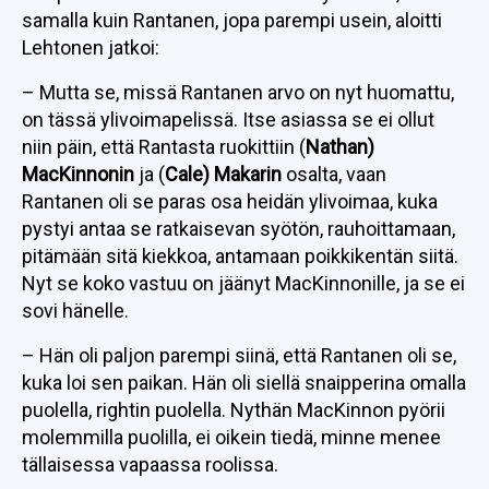
samalla kuin Rantanen, jopa parempi usein, aloitti
Lehtonen jatkoi:
– Mutta se, missä Rantanen arvo on nyt huomattu,
on tässä ylivoimapelissä. Itse asiassa se ei ollut
niin päin, että Rantasta ruokittiin (
Nathan)
MacKinnonin
ja (
Cale) Makarin
osalta, vaan
Rantanen oli se paras osa heidän ylivoimaa, kuka
pystyi antaa se ratkaisevan syötön, rauhoittamaan,
pitämään sitä kiekkoa, antamaan poikkikentän siitä.
Nyt se koko vastuu on jäänyt MacKinnonille, ja se ei
sovi hänelle.
– Hän oli paljon parempi siinä, että Rantanen oli se,
kuka loi sen paikan. Hän oli siellä snaipperina omalla
puolella, rightin puolella. Nythän MacKinnon pyörii
molemmilla puolilla, ei oikein tiedä, minne menee
tällaisessa vapaassa roolissa.