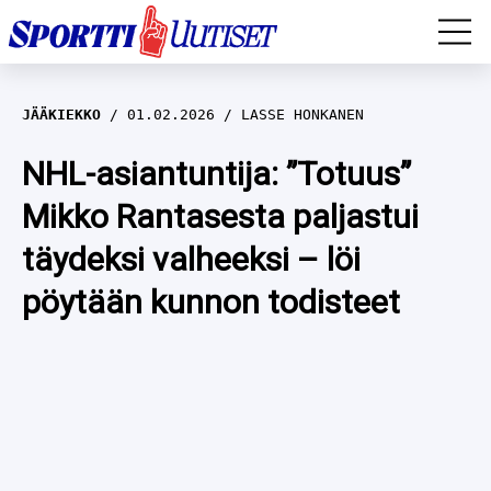
EM-YLEISURHEILU
JÄÄKIEKKO
01.02.2026
LASSE HONKANEN
JÄÄKIEKKO
NHL-asiantuntija: ”Totuus”
Mikko Rantasesta paljastui
YLEISURHEILU
täydeksi valheeksi – löi
TALVILAJIT
WILMA HELTELÄ
pöytään kunnon todisteet
FORMULA 1
MUSTAFE MUUSE
IIVO NISKANEN
RALLI
KERTTU NISKANEN
MUUT