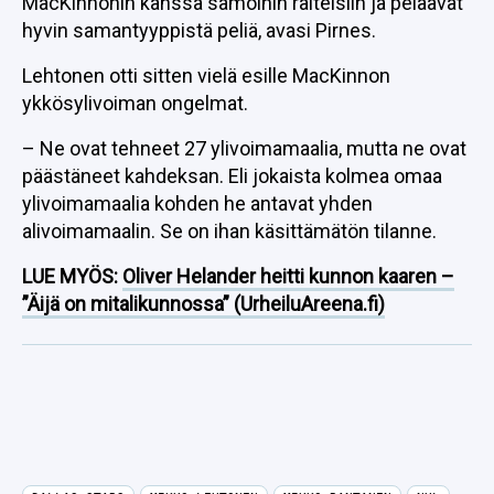
MacKinnonin kanssa samoihin raiteisiin ja pelaavat
hyvin samantyyppistä peliä, avasi Pirnes.
Lehtonen otti sitten vielä esille MacKinnon
ykkösylivoiman ongelmat.
– Ne ovat tehneet 27 ylivoimamaalia, mutta ne ovat
päästäneet kahdeksan. Eli jokaista kolmea omaa
ylivoimamaalia kohden he antavat yhden
alivoimamaalin. Se on ihan käsittämätön tilanne.
LUE MYÖS:
Oliver Helander heitti kunnon kaaren –
”Äijä on mitalikunnossa” (UrheiluAreena.fi)