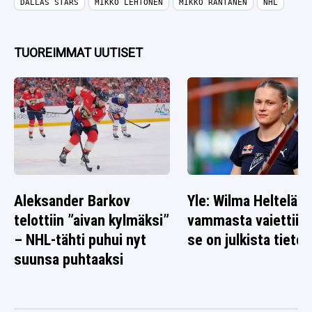
DALLAS STARS
MIKKO LEHTONEN
MIKKO RANTANEN
NHL
TUOREIMMAT UUTISET
Aleksander Barkov
Yle: Wilma Heltelän
telottiin ”aivan kylmäksi”
vammasta vaiettiin 
– NHL-tähti puhui nyt
se on julkista tietoa
suunsa puhtaaksi