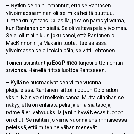
– Nytkin se on huomannut, että se Rantasen
ylivoimaosaaminen oli se, mikä heiltä puuttuu.
Tietenkin nyt taas Dallasilla, joka on paras ylivoima,
kun Rantanen on siellä. Se oli valtava pala ylivoimaa.
Se ei ollut niin kuin joku sanoi, että Rantanen oli
MacKinnonin ja Makarin tuote. Itse asiassa
ylivoimassa se oli toisin päin, selvitti Lehtonen.
Toinen asiantuntija
Esa Pirnes
tarjosi sitten oman
arvionsa. Hänellä riittää luottoa Rantaseen.
– Kyllä ne huomasivat sen viime vuonna
pleijareissa. Rantanen laittoi nippuun Coloradon
yksin. Näin voisi melkein sanoa. Mutta siinähän se
näkyy, että on erilaista peliä ja erilaisia tapoja,
rytmejä eri vahvuuksilla ja niin hyvä Necas tuohon
on ollut. Se nähtiin jo viime vuonna ensimmäisessä
peleissä, että miten he vähän menevät