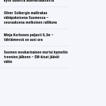
kyse uudesta aluevaltauksesta
Oliver Solbergin mallirakas
vähäpukeisena Suomessa –
seurauksena melkoinen rallikuva
Minja Korhonen paljasti IL:lle –
tähtäimessä on uusi ura
Suomen moukarinainen murtui kyyneliin
treenien jälkeen – EM-kisat jäävät
väliin