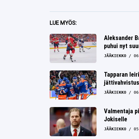
Facebook
LUE MYÖS:
Twitter
Aleksander Ba
puhui nyt su
Whatsapp
JÄÄKIEKKO
06
Tapparan leir
jättivahvistu
JÄÄKIEKKO
06
Valmentaja pi
Jokiselle
JÄÄKIEKKO
05