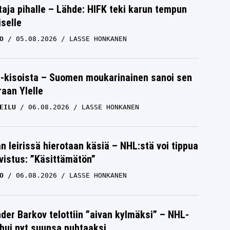
aja pihalle – Lähde: HIFK teki karun tempun
iselle
O
05.08.2026
LASSE HONKANEN
-kisoista – Suomen moukarinainen sanoi sen
raan Ylelle
EILU
06.08.2026
LASSE HONKANEN
n leirissä hierotaan käsiä – NHL:stä voi tippua
hvistus: ”Käsittämätön”
O
06.08.2026
LASSE HONKANEN
der Barkov telottiin ”aivan kylmäksi” – NHL-
uhui nyt suunsa puhtaaksi