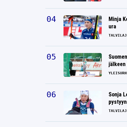
Minja K
ura
TALVILAJ
Suomen 
jälkeen 
YLEISURH
Sonja L
pystyyn
TALVILAJ