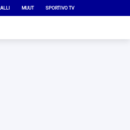
ALLI
MUUT
SPORTIVO TV
FUTIS
KAMPPAILU
OLYMPIALAISET