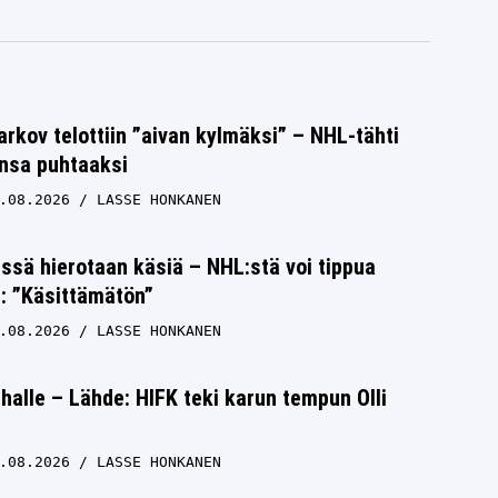
rkov telottiin ”aivan kylmäksi” – NHL-tähti
unsa puhtaaksi
.08.2026
LASSE HONKANEN
issä hierotaan käsiä – NHL:stä voi tippua
s: ”Käsittämätön”
.08.2026
LASSE HONKANEN
halle – Lähde: HIFK teki karun tempun Olli
.08.2026
LASSE HONKANEN