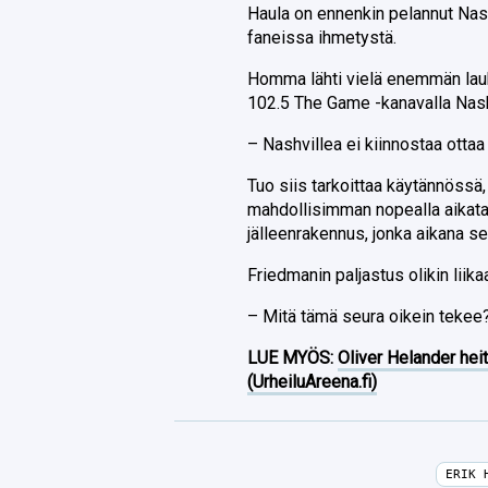
Haula on ennenkin pelannut Nash
faneissa ihmetystä.
Homma lähti vielä enemmän lauk
102.5 The Game -kanavalla Nashv
– Nashvillea ei kiinnostaa ottaa
Tuo siis tarkoittaa käytännössä
mahdollisimman nopealla aikatau
jälleenrakennus, jonka aikana s
Friedmanin paljastus olikin lii
– Mitä tämä seura oikein tekee?
LUE MYÖS:
Oliver Helander heit
(UrheiluAreena.fi)
ERIK 