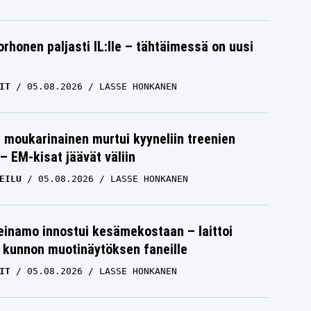
orhonen paljasti IL:lle – tähtäimessä on uusi
IT
05.08.2026
LASSE HONKANEN
moukarinainen murtui kyyneliin treenien
– EM-kisat jäävät väliin
EILU
05.08.2026
LASSE HONKANEN
einamo innostui kesämekostaan – laittoi
 kunnon muotinäytöksen faneille
IT
05.08.2026
LASSE HONKANEN