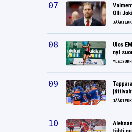
Valment
Olli Jok
JÄÄKIEKK
Ulos EM
nyt suo
YLEISURH
Tappara
jättiva
JÄÄKIEKK
Aleksan
tähti p