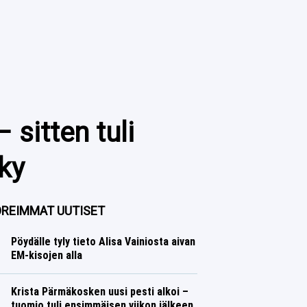
sitten tuli
sky
REIMMAT UUTISET
Pöydälle tyly tieto Alisa Vainiosta aivan
EM-kisojen alla
Yleisurheilu
Lasse Honkanen
Krista Pärmäkosken uusi pesti alkoi –
tuomio tuli ensimmäisen viikon jälkeen