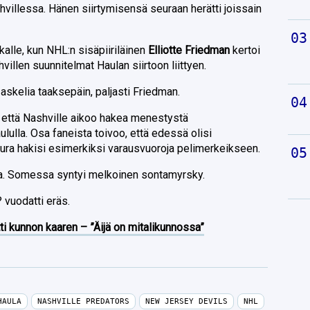
villessa. Hänen siirtymisensä seuraan herätti joissain
alle, kun NHL:n sisäpiiriläinen
Elliotte Friedman
kertoi
illen suunnitelmat Haulan siirtoon liittyen.
 askelia taaksepäin, paljasti Friedman.
, että Nashville aikoo hakea menestystä
lulla. Osa faneista toivoo, että edessä olisi
eura hakisi esimerkiksi varausvuoroja pelimerkeikseen.
kaa. Somessa syntyi melkoinen sontamyrsky.
 vuodatti eräs.
ti kunnon kaaren – ”Äijä on mitalikunnossa”
HAULA
NASHVILLE PREDATORS
NEW JERSEY DEVILS
NHL