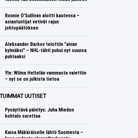
Talvilajit
Lasse Honkanen
Ronnie O’Sullivan aloitti kautensa –
asiantuntijat vetivät rajun
johtopäätöksen
Muut lajit
Lasse Honkanen
Aleksander Barkov telottiin ”aivan
kylmäksi” – NHL-tähti puhui nyt suunsa
puhtaaksi
Jääkiekko
Lasse Honkanen
Yle: Wilma Heltelän vammasta vaiettiin
– nyt se on julkista tietoa
Yleisurheilu
Lasse Honkanen
TUIMMAT UUTISET
Pysäyttävä päivitys: Juha Miedon
kohtalo surettaa
Kaisa Mäkäräiselle lähtö Suomesta –