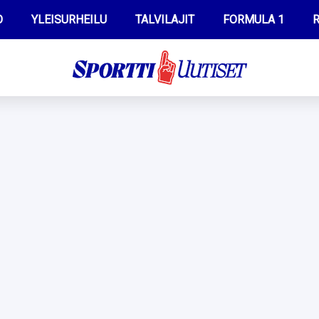
O
YLEISURHEILU
TALVILAJIT
FORMULA 1
R
WILMA HELTELÄ
IIVO NISKANEN
MUSTAFE MUUSE
KERTTU NISKANEN