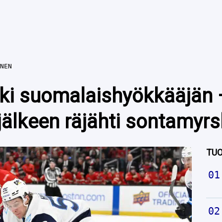
NEN
i suomalaishyökkääjän – 
jälkeen räjähti sontamyr
TUO