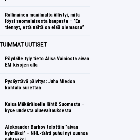
Formula 1
Lasse Honkanen
Rallinainen maailmalta ällistyi, mitä
löysi suomalaisesta kaupasta – ”En
tiennyt, että näitä on elää olemassa”
Ralli
Lasse Honkanen
TUIMMAT UUTISET
Pöydälle tyly tieto Alisa Vainiosta aivan
EM-kisojen alla
Pysäyttävä päivitys: Juha Miedon
kohtalo surettaa
Kaisa Mäkäräiselle lähtö Suomesta –
kyse uudesta aluevaltauksesta
Aleksander Barkov telottiin ”aivan
kylmäksi” – NHL-tähti puhui nyt suunsa
puhtaaksi