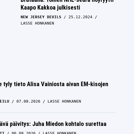
Kaapo Kakkoa julkisesti
NEW JERSEY DEVILS
25.12.2024
LASSE HONKANEN
e tyly tieto Alisa Vainiosta aivan EM-kisojen
EILU
07.08.2026
LASSE HONKANEN
s
UFC-asiantuntija ällisteli sitä, mitä
ävä päivitys: Juha Miedon kohtalo surettaa
NHL-ottelussa näki
IT
06.08.2026
LASSE HONKANEN
NEW JERSEY DEVILS
04.04.2024