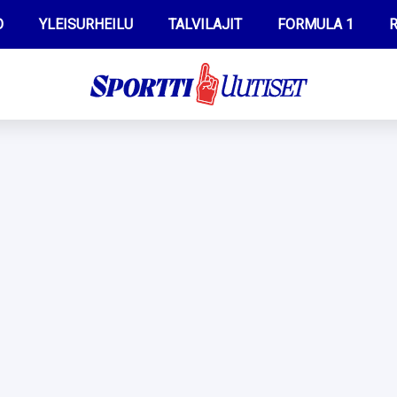
O
YLEISURHEILU
TALVILAJIT
FORMULA 1
R
WILMA HELTELÄ
IIVO NISKANEN
MUSTAFE MUUSE
KERTTU NISKANEN