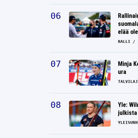
Rallinai
suomala
elää ol
RALLI
Minja K
ura
TALVILAJ
Yle: Wi
julkista
YLEISURH