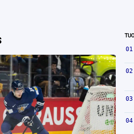
TUO
s