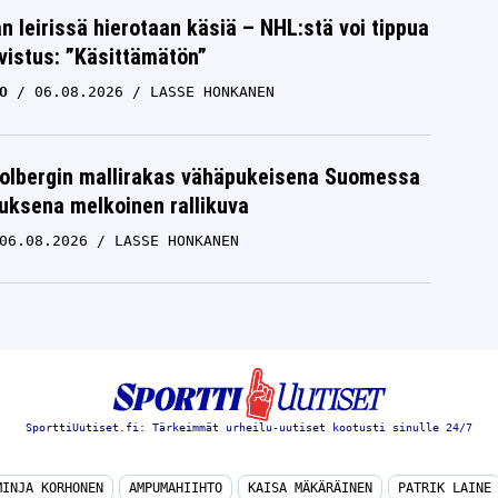
n leirissä hierotaan käsiä – NHL:stä voi tippua
hvistus: ”Käsittämätön”
O
06.08.2026
LASSE HONKANEN
Solbergin mallirakas vähäpukeisena Suomessa
uksena melkoinen rallikuva
06.08.2026
LASSE HONKANEN
SporttiUutiset.fi: Tärkeimmät urheilu-uutiset kootusti sinulle 24/7
MINJA KORHONEN
AMPUMAHIIHTO
KAISA MÄKÄRÄINEN
PATRIK LAINE