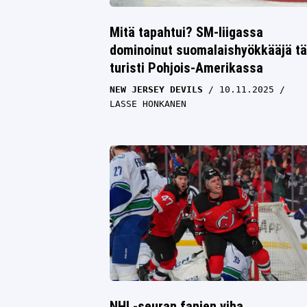
Mitä tapahtui? SM-liigassa
dominoinut suomalaishyökkääjä tä
turisti Pohjois-Amerikassa
NEW JERSEY DEVILS
10.11.2025
LASSE HONKANEN
NHL-seuran fanien viha