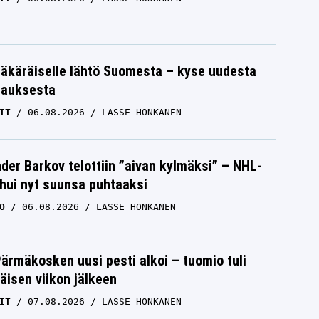
LASSE HONKANEN
äkäräiselle lähtö Suomesta – kyse uudesta
tauksesta
IT
06.08.2026
LASSE HONKANEN
der Barkov telottiin ”aivan kylmäksi” – NHL-
uhui nyt suunsa puhtaaksi
O
06.08.2026
LASSE HONKANEN
Pärmäkosken uusi pesti alkoi – tuomio tuli
isen viikon jälkeen
IT
07.08.2026
LASSE HONKANEN