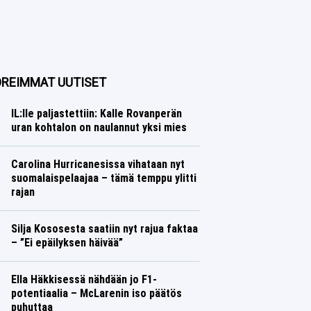
REIMMAT UUTISET
IL:lle paljastettiin: Kalle Rovanperän
uran kohtalon on naulannut yksi mies
Ralli
Lasse Honkanen
Carolina Hurricanesissa vihataan nyt
suomalaispelaajaa – tämä temppu ylitti
rajan
Jääkiekko
Lasse Honkanen
Silja Kososesta saatiin nyt rajua faktaa
– ”Ei epäilyksen häivää”
Yleisurheilu
Lasse Honkanen
Ella Häkkisessä nähdään jo F1-
potentiaalia – McLarenin iso päätös
puhuttaa