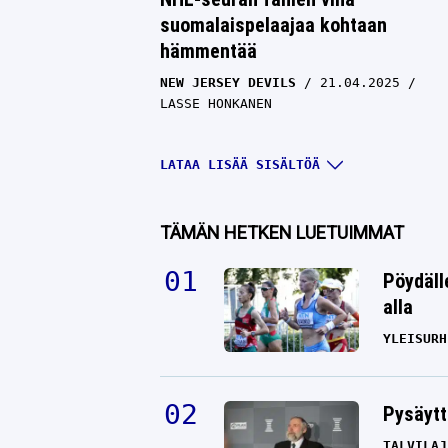
suomalaispelaajaa kohtaan
hämmentää
NEW JERSEY DEVILS
21.04.2025
LASSE HONKANEN
LATAA LISÄÄ SISÄLTÖÄ
TÄMÄN HETKEN LUETUIMMAT
Pöydäll
alla
YLEISURH
Lupaava suomalainen NHL-sopimu
Pysäytt
julki
TALVILAJ
NEW JERSEY DEVILS
23.07.2024