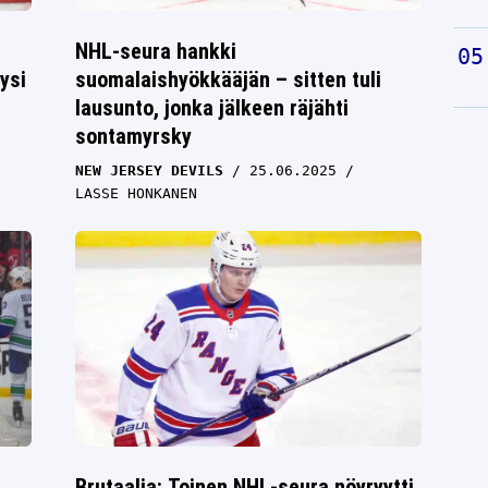
NHL-seura hankki
ysi
suomalaishyökkääjän – sitten tuli
lausunto, jonka jälkeen räjähti
sontamyrsky
NEW JERSEY DEVILS
25.06.2025
LASSE HONKANEN
Brutaalia: Toinen NHL-seura nöyryytti