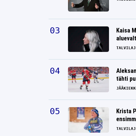
ANTTI METSÄLÄ
Kaisa M
alueval
TALVILAJ
Aleksan
tähti p
JÄÄKIEKK
Krista 
ensimmä
TALVILAJ