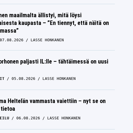
nen maailmalta ällistyi, mitä löysi
isesta kaupasta – ”En tiennyt, että näitä on
emassa”
07.08.2026
LASSE HONKANEN
orhonen paljasti IL:lle – tähtäimessä on uusi
IT
05.08.2026
LASSE HONKANEN
lma Heltelän vammasta vaiettiin – nyt se on
 tietoa
EILU
06.08.2026
LASSE HONKANEN