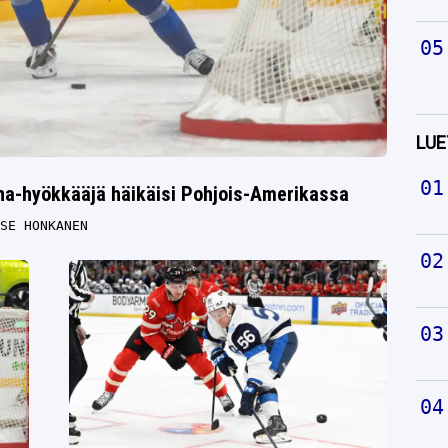
LUE
ona-hyökkääjä häikäisi Pohjois-Amerikassa
SE HONKANEN