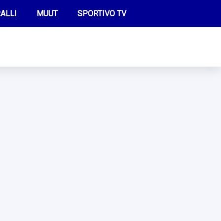
ALLI
MUUT
SPORTIVO TV
FUTIS
KAMPPAILU
OLYMPIALAISET