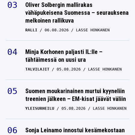
Oliver Solbergin mallirakas
vähäpukeisena Suomessa – seurauksena
melkoinen rallikuva
RALLI
06.08.2026
LASSE HONKANEN
Minja Korhonen paljasti IL:lle –
tähtäimessä on uusi ura
TALVILAJIT
05.08.2026
LASSE HONKANEN
Suomen moukarinainen murtui kyyneliin
treenien jälkeen – EM-kisat jäävät väliin
YLEISURHEILU
05.08.2026
LASSE HONKANEN
Sonja Leinamo innostui kesämekostaan