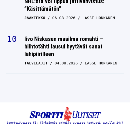
NHL:stä voi tippua jättivahvistus:
”Käsittämätön”
JÄÄKIEKKO
06.08.2026
LASSE HONKANEN
Iivo Niskasen maailma romahti –
hiihtotähti lausui hyytävät sanat
lähipiirilleen
TALVILAJIT
04.08.2026
LASSE HONKANEN
SporttiUutiset.fi: Tärkeimmät urheilu-uutiset kootusti sinulle 24/7