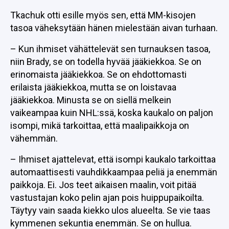
Tkachuk otti esille myös sen, että MM-kisojen
tasoa väheksytään hänen mielestään aivan turhaan.
– Kun ihmiset vähättelevät sen turnauksen tasoa,
niin Brady, se on todella hyvää jääkiekkoa. Se on
erinomaista jääkiekkoa. Se on ehdottomasti
erilaista jääkiekkoa, mutta se on loistavaa
jääkiekkoa. Minusta se on siellä melkein
vaikeampaa kuin NHL:ssä, koska kaukalo on paljon
isompi, mikä tarkoittaa, että maalipaikkoja on
vähemmän.
– Ihmiset ajattelevat, että isompi kaukalo tarkoittaa
automaattisesti vauhdikkaampaa peliä ja enemmän
paikkoja. Ei. Jos teet aikaisen maalin, voit pitää
vastustajan koko pelin ajan pois huippupaikoilta.
Täytyy vain saada kiekko ulos alueelta. Se vie taas
kymmenen sekuntia enemmän. Se on hullua.