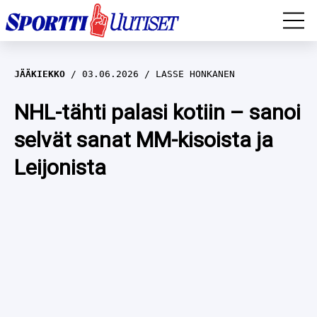
EM-YLEISURHEILU
JÄÄKIEKKO
03.06.2026
LASSE HONKANEN
JÄÄKIEKKO
NHL-tähti palasi kotiin – sanoi
selvät sanat MM-kisoista ja
YLEISURHEILU
Leijonista
TALVILAJIT
WILMA HELTELÄ
FORMULA 1
MUSTAFE MUUSE
IIVO NISKANEN
RALLI
KERTTU NISKANEN
MUUT