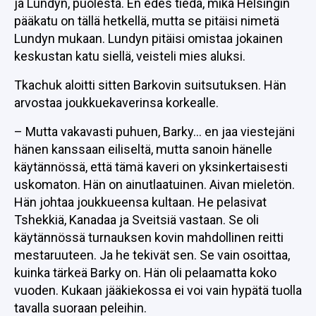
ja Lundyn, puolesta. En edes tiedä, mikä Helsingin
pääkatu on tällä hetkellä, mutta se pitäisi nimetä
Lundyn mukaan. Lundyn pitäisi omistaa jokainen
keskustan katu siellä, veisteli mies aluksi.
Tkachuk aloitti sitten Barkovin suitsutuksen. Hän
arvostaa joukkuekaverinsa korkealle.
– Mutta vakavasti puhuen, Barky… en jaa viestejäni
hänen kanssaan eiliseltä, mutta sanoin hänelle
käytännössä, että tämä kaveri on yksinkertaisesti
uskomaton. Hän on ainutlaatuinen. Aivan mieletön.
Hän johtaa joukkueensa kultaan. He pelasivat
Tshekkiä, Kanadaa ja Sveitsiä vastaan. Se oli
käytännössä turnauksen kovin mahdollinen reitti
mestaruuteen. Ja he tekivät sen. Se vain osoittaa,
kuinka tärkeä Barky on. Hän oli pelaamatta koko
vuoden. Kukaan jääkiekossa ei voi vain hypätä tuolla
tavalla suoraan peleihin.