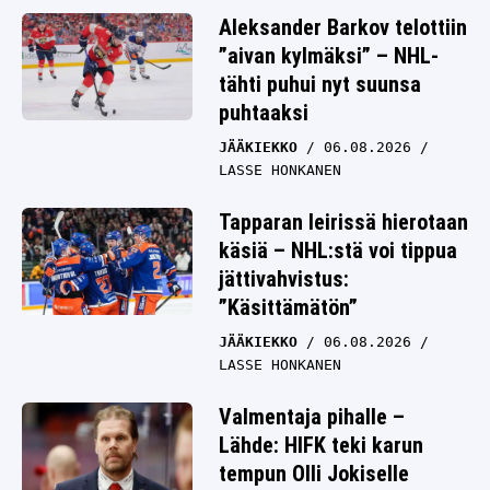
Aleksander Barkov telottiin
”aivan kylmäksi” – NHL-
tähti puhui nyt suunsa
puhtaaksi
JÄÄKIEKKO
06.08.2026
LASSE HONKANEN
Tapparan leirissä hierotaan
käsiä – NHL:stä voi tippua
jättivahvistus:
”Käsittämätön”
JÄÄKIEKKO
06.08.2026
LASSE HONKANEN
Valmentaja pihalle –
Lähde: HIFK teki karun
tempun Olli Jokiselle