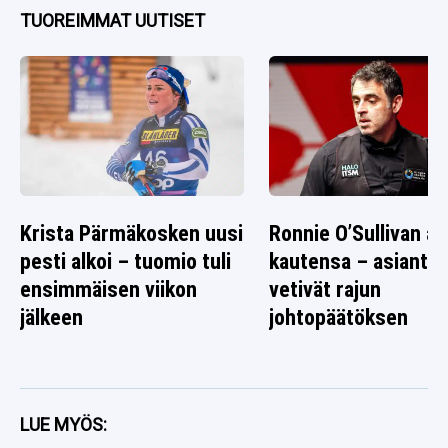
TUOREIMMAT UUTISET
Krista Pärmäkosken uusi
Ronnie O’Sullivan alo
pesti alkoi – tuomio tuli
kautensa – asiantun
ensimmäisen viikon
vetivät rajun
jälkeen
johtopäätöksen
LUE MYÖS: