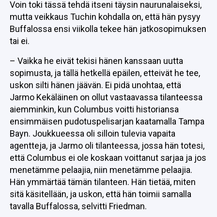
Voin toki tässä tehdä itseni täysin naurunalaiseksi,
mutta veikkaus Tuchin kohdalla on, että hän pysyy
Buffalossa ensi viikolla tekee hän jatkosopimuksen
tai ei.
– Vaikka he eivät tekisi hänen kanssaan uutta
sopimusta, ja tällä hetkellä epäilen, etteivät he tee,
uskon silti hänen jäävän. Ei pidä unohtaa, että
Jarmo Kekäläinen on ollut vastaavassa tilanteessa
aiemminkin, kun Columbus voitti historiansa
ensimmäisen pudotuspelisarjan kaatamalla Tampa
Bayn. Joukkueessa oli silloin tulevia vapaita
agentteja, ja Jarmo oli tilanteessa, jossa hän totesi,
että Columbus ei ole koskaan voittanut sarjaa ja jos
menetämme pelaajia, niin menetämme pelaajia.
Hän ymmärtää tämän tilanteen. Hän tietää, miten
sitä käsitellään, ja uskon, että hän toimii samalla
tavalla Buffalossa, selvitti Friedman.