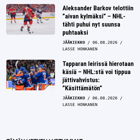
Aleksander Barkov telottiin
”aivan kylmäksi” – NHL-
tähti puhui nyt suunsa
puhtaaksi
JÄÄKIEKKO
06.08.2026
LASSE HONKANEN
Tapparan leirissä hierotaan
käsiä – NHL:stä voi tippua
jättivahvistus:
”Käsittämätön”
JÄÄKIEKKO
06.08.2026
LASSE HONKANEN
TÄMÄN HETKEN LUETUIMMAT