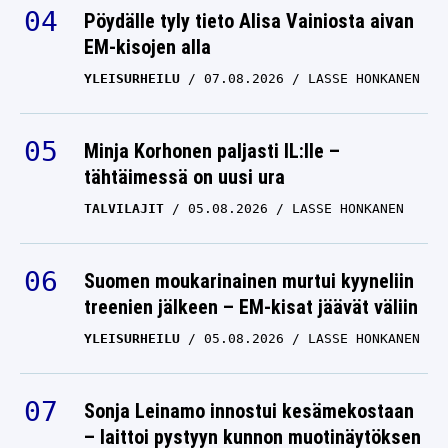
EM-kisojen alla
YLEISURHEILU
07.08.2026
LASSE HONKANEN
Minja Korhonen paljasti IL:lle –
tähtäimessä on uusi ura
TALVILAJIT
05.08.2026
LASSE HONKANEN
Suomen moukarinainen murtui kyyneliin
treenien jälkeen – EM-kisat jäävät väliin
YLEISURHEILU
05.08.2026
LASSE HONKANEN
Sonja Leinamo innostui kesämekostaan
– laittoi pystyyn kunnon muotinäytöksen
faneille