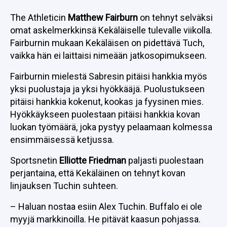
The Athleticin
Matthew Fairburn
on tehnyt selväksi
omat askelmerkkinsä Kekäläiselle tulevalle viikolla.
Fairburnin mukaan Kekäläisen on pidettävä Tuch,
vaikka hän ei laittaisi nimeään jatkosopimukseen.
Fairburnin mielestä Sabresin pitäisi hankkia myös
yksi puolustaja ja yksi hyökkääjä. Puolustukseen
pitäisi hankkia kokenut, kookas ja fyysinen mies.
Hyökkäykseen puolestaan pitäisi hankkia kovan
luokan työmäärä, joka pystyy pelaamaan kolmessa
ensimmäisessä ketjussa.
Sportsnetin
Elliotte Friedman
paljasti puolestaan
perjantaina, että Kekäläinen on tehnyt kovan
linjauksen Tuchin suhteen.
– Haluan nostaa esiin Alex Tuchin. Buffalo ei ole
myyjä markkinoilla. He pitävät kaasun pohjassa.