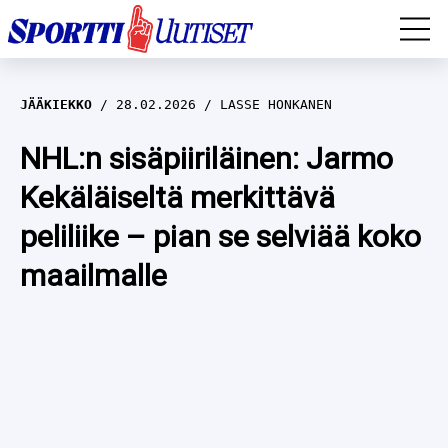
EM-YLEISURHEILU
JÄÄKIEKKO
28.02.2026
LASSE HONKANEN
JÄÄKIEKKO
NHL:n sisäpiiriläinen: Jarmo
Kekäläiseltä merkittävä
YLEISURHEILU
peliliike – pian se selviää koko
TALVILAJIT
WILMA HELTELÄ
maailmalle
FORMULA 1
MUSTAFE MUUSE
IIVO NISKANEN
RALLI
KERTTU NISKANEN
MUUT