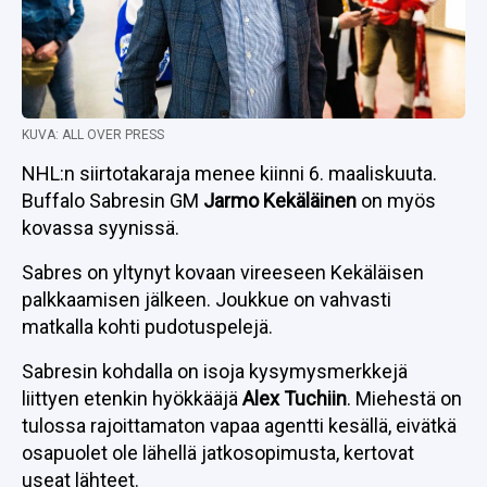
KUVA: ALL OVER PRESS
NHL:n siirtotakaraja menee kiinni 6. maaliskuuta.
Buffalo Sabresin GM
Jarmo Kekäläinen
on myös
kovassa syynissä.
Sabres on yltynyt kovaan vireeseen Kekäläisen
palkkaamisen jälkeen. Joukkue on vahvasti
matkalla kohti pudotuspelejä.
Sabresin kohdalla on isoja kysymysmerkkejä
liittyen etenkin hyökkääjä
Alex Tuchiin
. Miehestä on
tulossa rajoittamaton vapaa agentti kesällä, eivätkä
osapuolet ole lähellä jatkosopimusta, kertovat
useat lähteet.