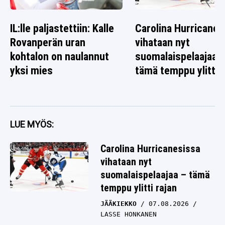
IL:lle paljastettiin: Kalle
Carolina Hurricanes
Rovanperän uran
vihataan nyt
kohtalon on naulannut
suomalaispelaajaa 
yksi mies
tämä temppu ylitti r
LUE MYÖS:
Carolina Hurricanesissa
vihataan nyt
suomalaispelaajaa – tämä
temppu ylitti rajan
JÄÄKIEKKO
07.08.2026
LASSE HONKANEN