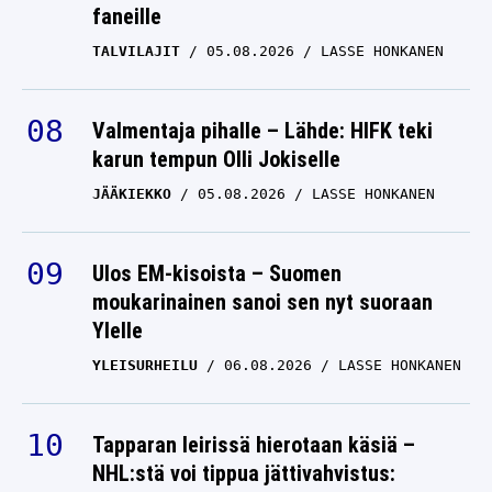
TALVILAJIT
05.08.2026
LASSE HONKANEN
Valmentaja pihalle – Lähde: HIFK teki
karun tempun Olli Jokiselle
JÄÄKIEKKO
05.08.2026
LASSE HONKANEN
Ulos EM-kisoista – Suomen
moukarinainen sanoi sen nyt suoraan
Ylelle
YLEISURHEILU
06.08.2026
LASSE HONKANEN
Tapparan leirissä hierotaan käsiä –
NHL:stä voi tippua jättivahvistus:
”Käsittämätön”