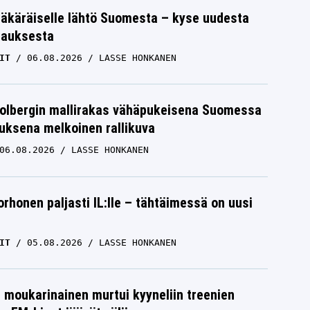
äkäräiselle lähtö Suomesta – kyse uudesta
tauksesta
IT
06.08.2026
LASSE HONKANEN
Solbergin mallirakas vähäpukeisena Suomessa
uksena melkoinen rallikuva
06.08.2026
LASSE HONKANEN
orhonen paljasti IL:lle – tähtäimessä on uusi
IT
05.08.2026
LASSE HONKANEN
moukarinainen murtui kyyneliin treenien