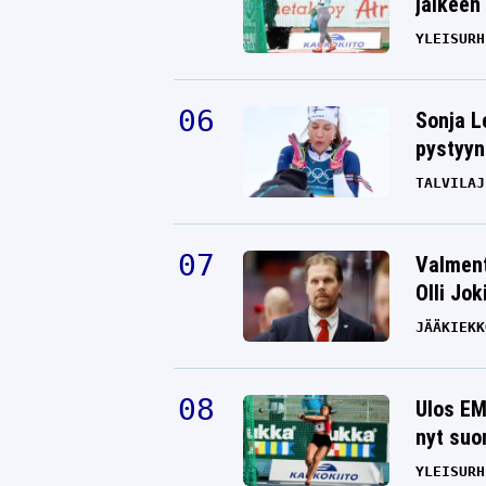
jälkeen 
YLEISURH
Sonja L
pystyyn
TALVILAJ
Valment
Olli Jok
JÄÄKIEKK
Ulos EM
nyt suo
YLEISURH