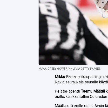
KUVA: CASEY GOWER/NHLI VIA GETTY IMAGES
Mikko Rantanen
kaupattiin jo re
ikäviä seurauksia seuralle käyd
Pelaaja-agentti
Teemu Määttä
k
esille, kun käsiteltiin Colorado
Määttä otti esille esille Avsin t