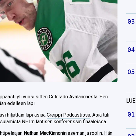
ippaasti yli vuosi sitten Colorado Avalanchesta. Sen
LUE
ään edelleen läpi.
ävi hiljattain läpi asiaa
Greippi Podcastissa
. Asia tuli
n sulamista NHL:n läntisen konferenssin finaaleissa.
ähtipelaajan
Nathan MacKinnonin
aseman ja roolin. Hän