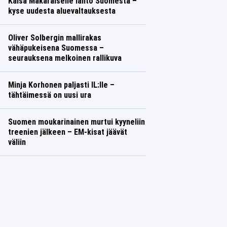
Kaisa Mäkäräiselle lähtö Suomesta –
kyse uudesta aluevaltauksesta
Oliver Solbergin mallirakas
vähäpukeisena Suomessa –
seurauksena melkoinen rallikuva
Minja Korhonen paljasti IL:lle –
tähtäimessä on uusi ura
Suomen moukarinainen murtui kyyneliin
treenien jälkeen – EM-kisat jäävät
väliin