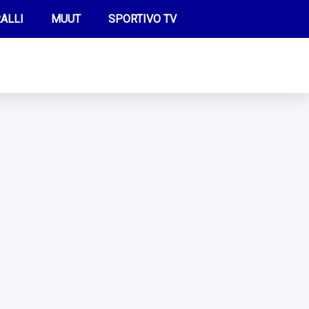
ALLI
MUUT
SPORTIVO TV
FUTIS
KAMPPAILU
OLYMPIALAISET