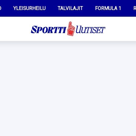
O
YLEISURHEILU
TALVILAJIT
FORMULA 1
R
WILMA HELTELÄ
IIVO NISKANEN
MUSTAFE MUUSE
KERTTU NISKANEN