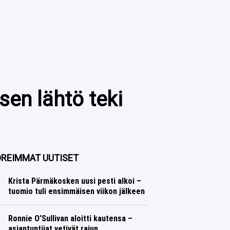
sen lähtö teki
REIMMAT UUTISET
Krista Pärmäkosken uusi pesti alkoi –
tuomio tuli ensimmäisen viikon jälkeen
Talvilajit
Lasse Honkanen
Ronnie O’Sullivan aloitti kautensa –
asiantuntijat vetivät rajun