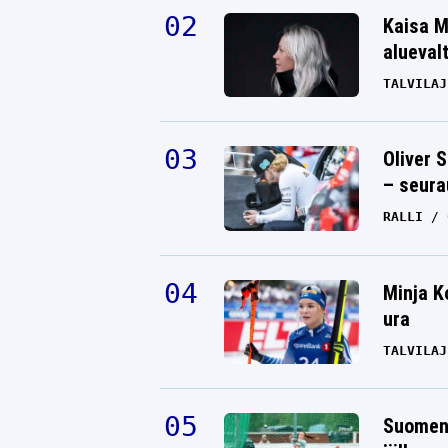
Kaisa M
alueval
TALVILAJ
Oliver 
– seura
RALLI
Minja K
ura
TALVILAJ
Suomen 