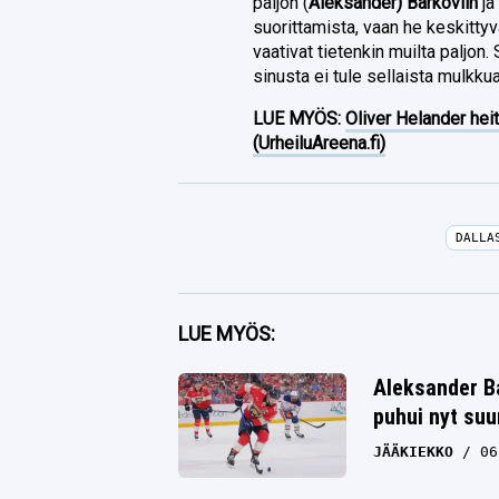
paljon (
Aleksander) Barkoviin
ja
suorittamista, vaan he keskittyv
vaativat tietenkin muilta paljon. 
sinusta ei tule sellaista mulkku
LUE MYÖS:
Oliver Helander heit
(UrheiluAreena.fi)
DALLA
Facebook
LUE MYÖS:
Twitter
Aleksander Ba
puhui nyt su
Whatsapp
JÄÄKIEKKO
06