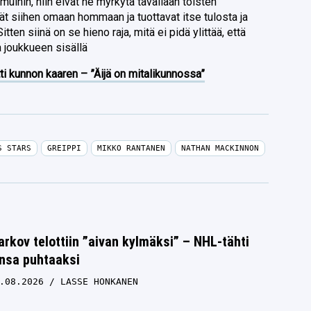
 muihin, niin eivät he myrkytä tavallaan toisten
ät siihen omaan hommaan ja tuottavat itse tulosta ja
Sitten siinä on se hieno raja, mitä ei pidä ylittää, että
a joukkueen sisällä
ti kunnon kaaren – ”Äijä on mitalikunnossa”
S STARS
GREIPPI
MIKKO RANTANEN
NATHAN MACKINNON
rkov telottiin ”aivan kylmäksi” – NHL-tähti
unsa puhtaaksi
.08.2026
LASSE HONKANEN