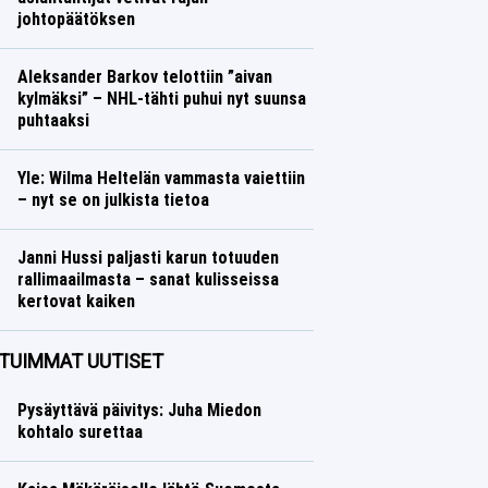
johtopäätöksen
Muut lajit
Lasse Honkanen
Aleksander Barkov telottiin ”aivan
kylmäksi” – NHL-tähti puhui nyt suunsa
puhtaaksi
Jääkiekko
Lasse Honkanen
Yle: Wilma Heltelän vammasta vaiettiin
– nyt se on julkista tietoa
Yleisurheilu
Lasse Honkanen
Janni Hussi paljasti karun totuuden
rallimaailmasta – sanat kulisseissa
kertovat kaiken
Ralli
Lasse Honkanen
TUIMMAT UUTISET
Pysäyttävä päivitys: Juha Miedon
kohtalo surettaa