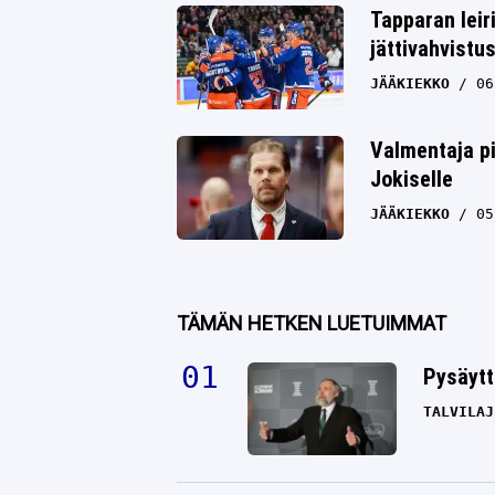
Tapparan leir
jättivahvistu
JÄÄKIEKKO
06
Valmentaja pi
Jokiselle
JÄÄKIEKKO
05
TÄMÄN HETKEN LUETUIMMAT
Pysäytt
TALVILAJ