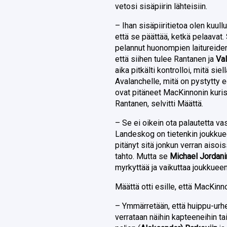
vetosi sisäpiirin lähteisiin.
– Ihan sisäpiiritietoa olen kuull
että se päättää, ketkä pelaavat.
pelannut huonompien laitureiden
että siihen tulee Rantanen ja
Val
aika pitkälti kontrolloi, mitä si
Avalanchelle, mitä on pystytty e
ovat pitäneet MacKinnonin kuriss
Rantanen, selvitti Määttä.
– Se ei oikein ota palautetta va
Landeskog on tietenkin joukkueen
pitänyt sitä jonkun verran aisoi
tahto. Mutta se
Michael Jordani
myrkyttää ja vaikuttaa joukkueen
Määttä otti esille, että MacKinn
– Ymmärretään, että huippu-urheil
verrataan näihin kapteeneihin tai