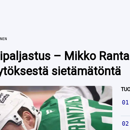
NEN
ripaljastus – Mikko Ranta
ytöksestä sietämätöntä
TUO