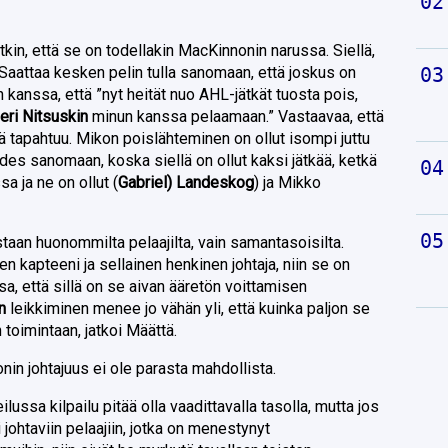
utkin, että se on todellakin MacKinnonin narussa. Siellä,
 Saattaa kesken pelin tulla sanomaan, että joskus on
 kanssa, että ”nyt heität nuo AHL-jätkät tuosta pois,
eri Nitsuskin
minun kanssa pelaamaan.” Vastaavaa, että
ellä tapahtuu. Mikon poislähteminen on ollut isompi juttu
des sanomaan, koska siellä on ollut kaksi jätkää, ketkä
a ja ne on ollut (
Gabriel) Landeskog
) ja Mikko
staan huonommilta pelaajilta, vain samantasoisilta.
 kapteeni ja sellainen henkinen johtaja, niin se on
ssa, että sillä on se aivan ääretön voittamisen
n
leikkiminen menee jo vähän yli, että kuinka paljon se
 toimintaan, jatkoi Määttä.
onin johtajuus ei ole parasta mahdollista.
ussa kilpailu pitää olla vaadittavalla tasolla, mutta jos
 johtaviin pelaajiin, jotka on menestynyt