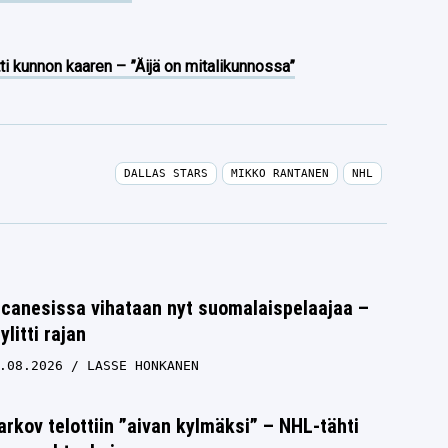
ti kunnon kaaren – ”Äijä on mitalikunnossa”
DALLAS STARS
MIKKO RANTANEN
NHL
icanesissa vihataan nyt suomalaispelaajaa –
litti rajan
.08.2026
LASSE HONKANEN
rkov telottiin ”aivan kylmäksi” – NHL-tähti