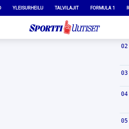
O
YLEISURHEILU
TALVILAJIT
FORMULA 1
R
TUO
WILMA HELTELÄ
IIVO NISKANEN
MUSTAFE MUUSE
KERTTU NISKANEN