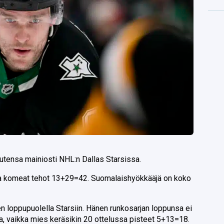
autensa mainiosti NHL:n Dallas Starsissa.
sa komeat tehot 13+29=42. Suomalaishyökkääjä on koko
n loppupuolella Starsiin. Hänen runkosarjan loppunsa ei
a, vaikka mies keräsikin 20 ottelussa pisteet 5+13=18.