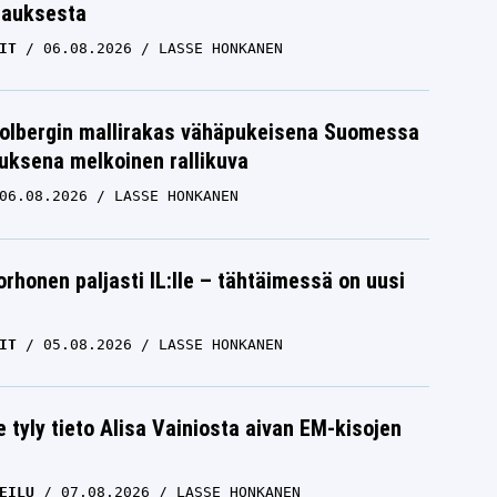
tauksesta
IT
06.08.2026
LASSE HONKANEN
Solbergin mallirakas vähäpukeisena Suomessa
uksena melkoinen rallikuva
06.08.2026
LASSE HONKANEN
orhonen paljasti IL:lle – tähtäimessä on uusi
IT
05.08.2026
LASSE HONKANEN
e tyly tieto Alisa Vainiosta aivan EM-kisojen
EILU
07.08.2026
LASSE HONKANEN