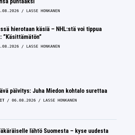
unsa puhtaaksi
.08.2026
LASSE HONKANEN
issä hierotaan käsiä – NHL:stä voi tippua
s: ”Käsittämätön”
.08.2026
LASSE HONKANEN
ävä päivitys: Juha Miedon kohtalo surettaa
IT
06.08.2026
LASSE HONKANEN
äkäräiselle lähtö Suomesta – kyse uudesta