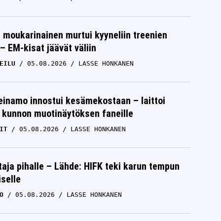
moukarinainen murtui kyyneliin treenien
– EM-kisat jäävät väliin
EILU
05.08.2026
LASSE HONKANEN
einamo innostui kesämekostaan – laittoi
 kunnon muotinäytöksen faneille
IT
05.08.2026
LASSE HONKANEN
aja pihalle – Lähde: HIFK teki karun tempun
iselle
O
05.08.2026
LASSE HONKANEN