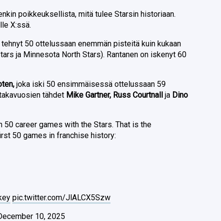
enkin poikkeuksellista, mitä tulee Starsin historiaan.
lle X:ssä.
n tehnyt 50 ottelussaan enemmän pisteitä kuin kukaan
Stars ja Minnesota North Stars). Rantanen on iskenyt 60
oten,
joka iski 50 ensimmäisessä ottelussaan 59
s takavuosien tähdet
Mike Gartner, Russ Courtnall
ja
Dino
 50 career games with the Stars. That is the
irst 50 games in franchise history:
key
pic.twitter.com/JlALCX5Szw
December 10, 2025