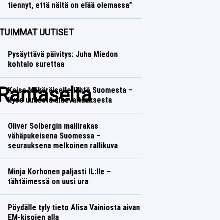
tiennyt, että näitä on elää olemassa”
Ralli
Lasse Honkanen
TUIMMAT UUTISET
Pysäyttävä päivitys: Juha Miedon
kohtalo surettaa
 Rantaselta
Kaisa Mäkäräiselle lähtö Suomesta –
kyse uudesta aluevaltauksesta
Oliver Solbergin mallirakas
vähäpukeisena Suomessa –
seurauksena melkoinen rallikuva
Minja Korhonen paljasti IL:lle –
tähtäimessä on uusi ura
Pöydälle tyly tieto Alisa Vainiosta aivan
EM-kisojen alla