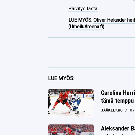
Päivitys tästä.
LUE MYÖS:
Oliver Helander heit
(UrheiluAreena.fi)
Facebook
LUE MYÖS:
Twitter
Carolina Hurr
tämä temppu y
Whatsapp
JÄÄKIEKKO
07
Aleksander Ba