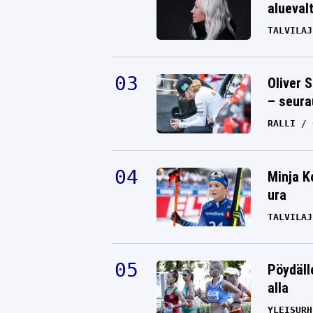
alueval
TALVILAJ
Oliver 
– seura
RALLI
Minja K
ura
TALVILAJ
Pöydäll
alla
YLEISURH