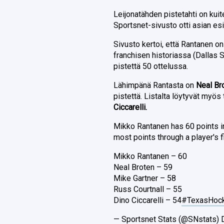
Leijonatähden pistetahti on kuit
Sportsnet-sivusto otti asian esi
Sivusto kertoi, että Rantanen o
franchisen historiassa (Dallas 
pistettä 50 ottelussa.
Lähimpänä Rantasta on
Neal Br
pistettä. Listalta löytyvät myö
Ciccarelli.
Mikko Rantanen has 60 points in
most points through a player's f
Mikko Rantanen – 60
Neal Broten – 59
Mike Gartner – 58
Russ Courtnall – 55
Dino Ciccarelli – 54
#TexasHoc
— Sportsnet Stats (@SNstats)