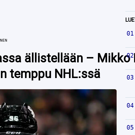
LUE
NEN
ssa ällistellään – Mikko
n temppu NHL:ssä