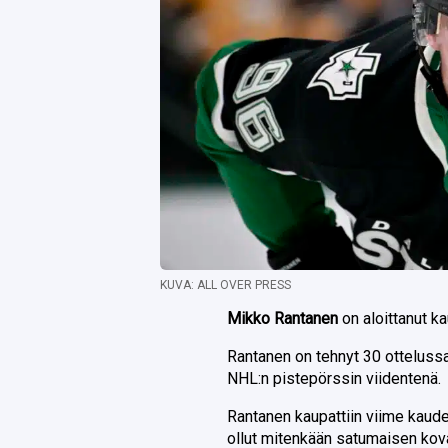
KUVA: ALL OVER PRESS
Mikko Rantanen
on aloittanut k
Rantanen on tehnyt 30 ottelus
NHL:n pistepörssin viidentenä.
Rantanen kaupattiin viime kaude
ollut mitenkään satumaisen kov