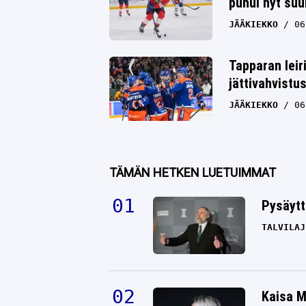
puhui nyt su
JÄÄKIEKKO
06
Tapparan leir
jättivahvistu
JÄÄKIEKKO
06
TÄMÄN HETKEN LUETUIMMAT
Pysäytt
TALVILAJ
Kaisa M