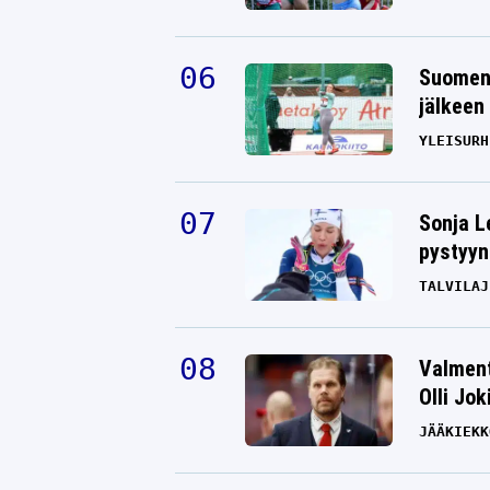
Suomen 
jälkeen 
YLEISURH
Sonja L
pystyyn
TALVILAJ
Valment
Olli Jok
JÄÄKIEKK