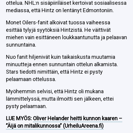
ottelua. NHL:n sisäpiiriläiset kertoivat sosiaalisessa
mediassa, että Hintz on lentänyt Edmontoniin.
Monet Oilers-fanit alkoivat tuossa vaiheessa
esittää tylyjä syytöksiä Hintzistä. He väittivät
miehen vain esittäneen loukkaantunutta ja pelaavan
sunnuntaina.
Nuo fanit hiljenivät kuin taikaiskusta muutamia
minuutteja ennen sunnuntain ottelun alkamista.
Stars tiedotti nimittäin, että Hintz ei pysty
pelaamaan ottelussa.
Myöhemmin selvisi, että Hintz oli mukana
lämmittelyssä, mutta ilmoitti sen jälkeen, ettei
pysty pelaamaan.
LUE MYÖS:
Oliver Helander heitti kunnon kaaren –
”Äijä on mitalikunnossa” (UrheiluAreena.fi)