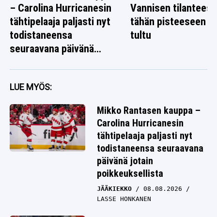
– Carolina Hurricanesin
Vannisen tilanteest
tähtipelaaja paljasti nyt
tähän pisteeseen o
todistaneensa
tultu
seuraavana päivänä
jotain poikkeuksellista
LUE MYÖS:
Mikko Rantasen kauppa –
Carolina Hurricanesin
tähtipelaaja paljasti nyt
todistaneensa seuraavana
päivänä jotain
poikkeuksellista
JÄÄKIEKKO
08.08.2026
LASSE HONKANEN