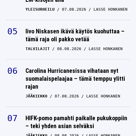
YLEISURHEILU
07.08.2026
LASSE HONKANEN
Iivo Niskasen ikävä käytös kuohuttaa –
tämä raja oli pakko vetää
TALVILAJIT
08.08.2026
LASSE HONKANEN
Carolina Hurricanesissa vihataan nyt
suomalaispelaajaa – tämä temppu ylitti
rajan
JÄÄKIEKKO
07.08.2026
LASSE HONKANEN
HIFK-pomo pamahti paikalle pukukoppiin
– teki yhden asian selväksi
JÄÄKIEKKO
08.08.2026
LASSE HONKANEN