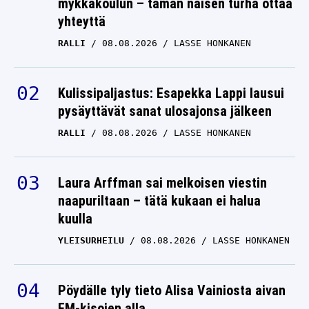
mykkäkoulun – tämän naisen turha ottaa
yhteyttä
RALLI
08.08.2026
LASSE HONKANEN
Kulissipaljastus: Esapekka Lappi lausui
pysäyttävät sanat ulosajonsa jälkeen
RALLI
08.08.2026
LASSE HONKANEN
Laura Arffman sai melkoisen viestin
naapuriltaan – tätä kukaan ei halua
kuulla
YLEISURHEILU
08.08.2026
LASSE HONKANEN
Pöydälle tyly tieto Alisa Vainiosta aivan
EM-kisojen alla