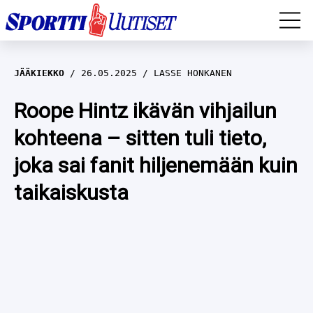
EM-YLEISURHEILU
JÄÄKIEKKO
26.05.2025
LASSE HONKANEN
JÄÄKIEKKO
Roope Hintz ikävän vihjailun
kohteena – sitten tuli tieto,
YLEISURHEILU
joka sai fanit hiljenemään kuin
TALVILAJIT
WILMA HELTELÄ
taikaiskusta
FORMULA 1
MUSTAFE MUUSE
IIVO NISKANEN
RALLI
KERTTU NISKANEN
MUUT