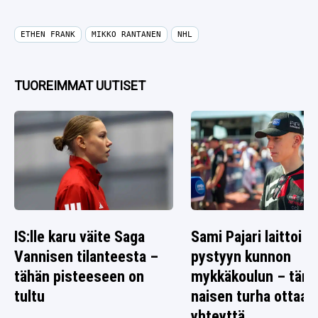
ETHEN FRANK
MIKKO RANTANEN
NHL
TUOREIMMAT UUTISET
IS:lle karu väite Saga
Sami Pajari laittoi
Vannisen tilanteesta –
pystyyn kunnon
tähän pisteeseen on
mykkäkoulun – täm
tultu
naisen turha ottaa
yhteyttä