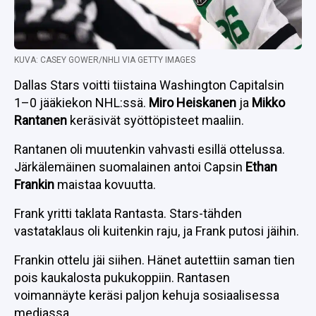
KUVA: CASEY GOWER/NHLI VIA GETTY IMAGES
Dallas Stars voitti tiistaina Washington Capitalsin
1–0 jääkiekon NHL:ssä.
Miro Heiskanen
ja
Mikko
Rantanen
keräsivät syöttöpisteet maaliin.
Rantanen oli muutenkin vahvasti esillä ottelussa.
Järkälemäinen suomalainen antoi Capsin
Ethan
Frankin
maistaa kovuutta.
Frank yritti taklata Rantasta. Stars-tähden
vastataklaus oli kuitenkin raju, ja Frank putosi jäihin.
Frankin ottelu jäi siihen. Hänet autettiin saman tien
pois kaukalosta pukukoppiin. Rantasen
voimannäyte keräsi paljon kehuja sosiaalisessa
mediassa.