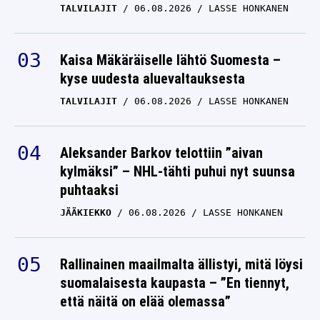
TALVILAJIT
06.08.2026
LASSE HONKANEN
Kaisa Mäkäräiselle lähtö Suomesta –
kyse uudesta aluevaltauksesta
TALVILAJIT
06.08.2026
LASSE HONKANEN
Aleksander Barkov telottiin ”aivan
kylmäksi” – NHL-tähti puhui nyt suunsa
puhtaaksi
JÄÄKIEKKO
06.08.2026
LASSE HONKANEN
Rallinainen maailmalta ällistyi, mitä löysi
suomalaisesta kaupasta – ”En tiennyt,
että näitä on elää olemassa”