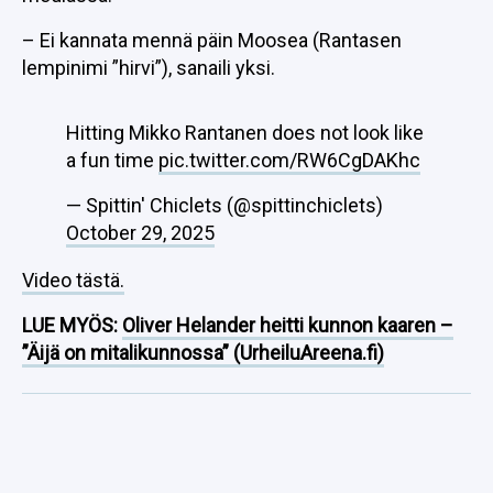
– Ei kannata mennä päin Moosea (Rantasen
lempinimi ”hirvi”), sanaili yksi.
Hitting Mikko Rantanen does not look like
a fun time
pic.twitter.com/RW6CgDAKhc
— Spittin' Chiclets (@spittinchiclets)
October 29, 2025
Video tästä.
LUE MYÖS:
Oliver Helander heitti kunnon kaaren –
”Äijä on mitalikunnossa” (UrheiluAreena.fi)