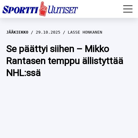
EM-YLEISURHEILU
JÄÄKIEKKO
29.10.2025
LASSE HONKANEN
JÄÄKIEKKO
Se päättyi siihen – Mikko
Rantasen temppu ällistyttää
YLEISURHEILU
NHL:ssä
TALVILAJIT
WILMA HELTELÄ
FORMULA 1
MUSTAFE MUUSE
IIVO NISKANEN
RALLI
KERTTU NISKANEN
MUUT