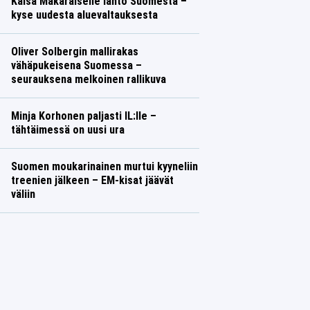
Kaisa Mäkäräiselle lähtö Suomesta –
kyse uudesta aluevaltauksesta
Oliver Solbergin mallirakas
vähäpukeisena Suomessa –
seurauksena melkoinen rallikuva
Minja Korhonen paljasti IL:lle –
tähtäimessä on uusi ura
Suomen moukarinainen murtui kyyneliin
treenien jälkeen – EM-kisat jäävät
väliin