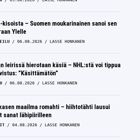
-kisoista – Suomen moukarinainen sanoi sen
raan Ylelle
EILU
06.08.2026
LASSE HONKANEN
n leirissä hierotaan käsiä – NHL:stä voi tippua
hvistus: ”Käsittämätön”
O
06.08.2026
LASSE HONKANEN
skasen maailma romahti – hiihtotähti lausui
 sanat lähipiirilleen
IT
04.08.2026
LASSE HONKANEN