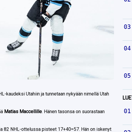
HL-kaudeksi Utahiin ja tunnetaan nykyään nimellä Utah
LUE
vää
Matias Maccellille
. Hänen tasonsa on suorastaan
ella 82 NHL-ottelussa pisteet 17+40=57. Hän on iskenyt