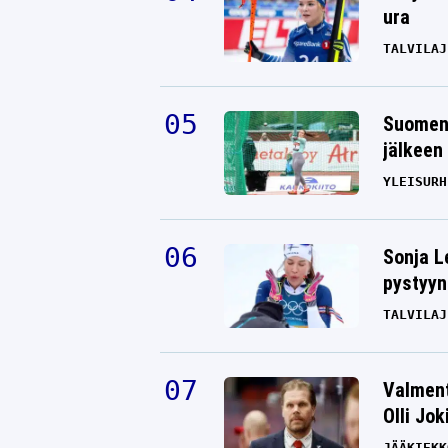
ura
TALVILAJ
Suomen 
jälkeen 
YLEISURH
Sonja L
pystyyn
TALVILAJ
Valment
Olli Jok
JÄÄKIEKK