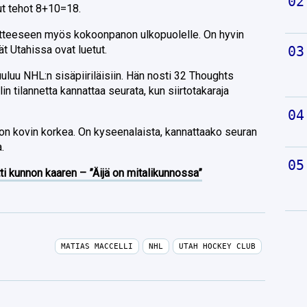
sut tehot 8+10=18.
otteeseen myös kokoonpanon ulkopuolelle. On hyvin
ät Utahissa ovat luetut.
uluu NHL:n sisäpiiriläisiin. Hän nosti 32 Thoughts
in tilannetta kannattaa seurata, kun siirtotakaraja
on kovin korkea. On kyseenalaista, kannattaako seuran
.
ti kunnon kaaren – ”Äijä on mitalikunnossa”
MATIAS MACCELLI
NHL
UTAH HOCKEY CLUB