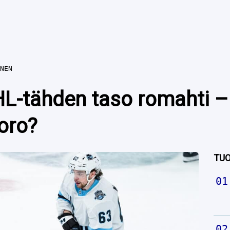
NEN
L-tähden taso romahti –
oro?
TUO