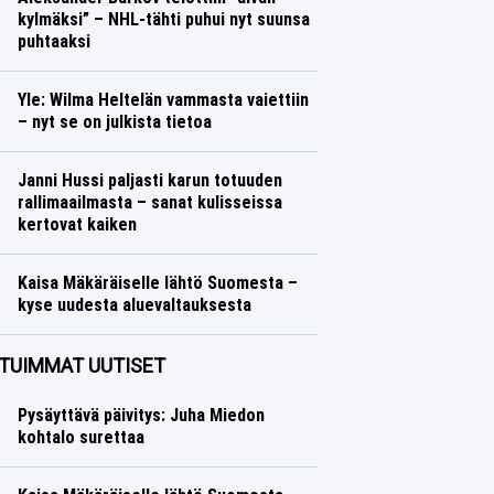
kylmäksi” – NHL-tähti puhui nyt suunsa
puhtaaksi
Jääkiekko
Lasse Honkanen
Yle: Wilma Heltelän vammasta vaiettiin
– nyt se on julkista tietoa
Yleisurheilu
Lasse Honkanen
Janni Hussi paljasti karun totuuden
rallimaailmasta – sanat kulisseissa
kertovat kaiken
Ralli
Lasse Honkanen
Kaisa Mäkäräiselle lähtö Suomesta –
kyse uudesta aluevaltauksesta
Talvilajit
Lasse Honkanen
TUIMMAT UUTISET
Pysäyttävä päivitys: Juha Miedon
kohtalo surettaa