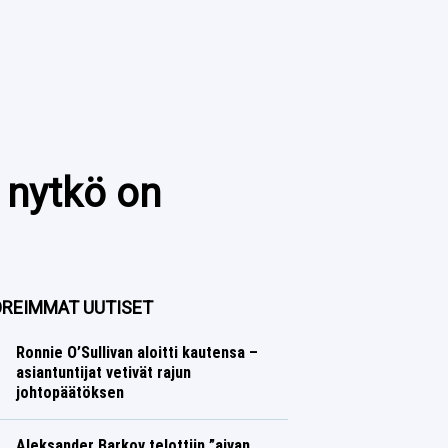
 nytkö on
REIMMAT UUTISET
Ronnie O’Sullivan aloitti kautensa –
asiantuntijat vetivät rajun
johtopäätöksen
Muut lajit
Lasse Honkanen
Aleksander Barkov telottiin ”aivan