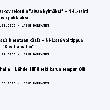
rkov telottiin ”aivan kylmäksi” – NHL-tähti
unsa puhtaaksi
.08.2026
LASSE HONKANEN
issä hierotaan käsiä – NHL:stä voi tippua
s: ”Käsittämätön”
.08.2026
LASSE HONKANEN
halle – Lähde: HIFK teki karun tempun Olli
.08.2026
LASSE HONKANEN