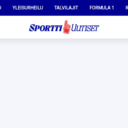
O
YLEISURHEILU
TALVILAJIT
FORMULA 1
R
WILMA HELTELÄ
IIVO NISKANEN
MUSTAFE MUUSE
KERTTU NISKANEN