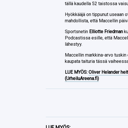
tällä kaudella 52 taistossa vai
Hyökkääjä on tippunut useaan 
mahdollista, että Maccellin päiv
Sportsnetin
Elliotte Friedman
ku
Podcastissa esille, että Maccell
lähestyy.
Maccellin markkina-arvo tuskin 
kaupata taituria tässä vaiheessa
LUE MYÖS:
Oliver Helander heit
(UrheiluAreena.fi)
Facebook
LUE MYÖS: