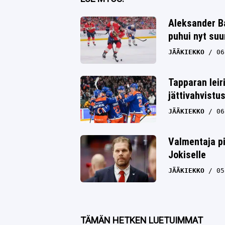
Twitter
Aleksander Ba
puhui nyt su
Whatsapp
JÄÄKIEKKO
06
Tapparan leir
jättivahvistu
JÄÄKIEKKO
06
Valmentaja pi
Jokiselle
JÄÄKIEKKO
05
TÄMÄN HETKEN LUETUIMMAT