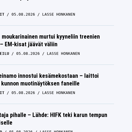
IT
05.08.2026
LASSE HONKANEN
moukarinainen murtui kyyneliin treenien
– EM-kisat jäävät väliin
EILU
05.08.2026
LASSE HONKANEN
einamo innostui kesämekostaan – laittoi
 kunnon muotinäytöksen faneille
IT
05.08.2026
LASSE HONKANEN
aja pihalle – Lähde: HIFK teki karun tempun
iselle
O
05.08.2026
LASSE HONKANEN