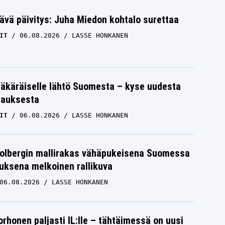
ävä päivitys: Juha Miedon kohtalo surettaa
IT
06.08.2026
LASSE HONKANEN
äkäräiselle lähtö Suomesta – kyse uudesta
tauksesta
IT
06.08.2026
LASSE HONKANEN
Solbergin mallirakas vähäpukeisena Suomessa
uksena melkoinen rallikuva
06.08.2026
LASSE HONKANEN
orhonen paljasti IL:lle – tähtäimessä on uusi