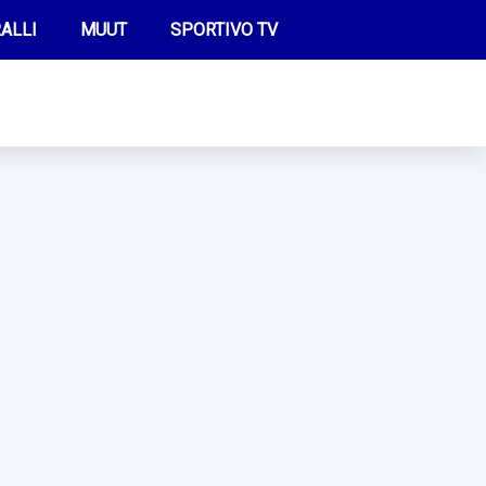
ALLI
MUUT
SPORTIVO TV
FUTIS
KAMPPAILU
OLYMPIALAISET