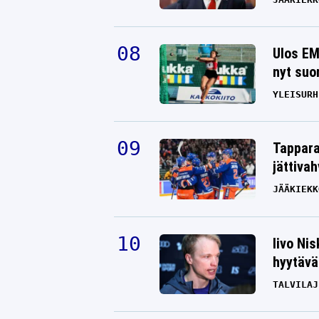
Ulos EM
nyt suo
YLEISURH
Tappara
jättiva
JÄÄKIEKK
Iivo Ni
hyytävät
TALVILAJ