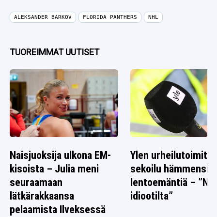
ALEKSANDER BARKOV
FLORIDA PANTHERS
NHL
TUOREIMMAT UUTISET
Naisjuoksija ulkona EM-
Ylen urheilutoimitta
kisoista – Julia meni
sekoilu hämmensi
seuraamaan
lentoemäntiä – ”Nä
lätkärakkaansa
idiootilta”
pelaamista Ilveksessä