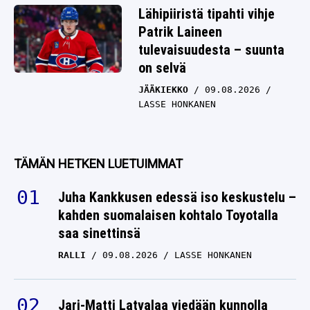
Lähipiiristä tipahti vihje
Patrik Laineen
tulevaisuudesta – suunta
on selvä
JÄÄKIEKKO
09.08.2026
LASSE HONKANEN
TÄMÄN HETKEN LUETUIMMAT
Juha Kankkusen edessä iso keskustelu –
kahden suomalaisen kohtalo Toyotalla
saa sinettinsä
RALLI
09.08.2026
LASSE HONKANEN
Jari-Matti Latvalaa viedään kunnolla