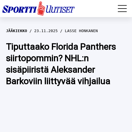
EM-YLEISURHEILU
JÄÄKIEKKO
23.11.2025
LASSE HONKANEN
JÄÄKIEKKO
Tiputtaako Florida Panthers
siirtopommin? NHL:n
YLEISURHEILU
sisäpiiristä Aleksander
TALVILAJIT
WILMA HELTELÄ
Barkoviin liittyvää vihjailua
FORMULA 1
MUSTAFE MUUSE
IIVO NISKANEN
RALLI
KERTTU NISKANEN
MUUT