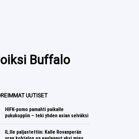
oiksi Buffalo
REIMMAT UUTISET
HIFK-pomo pamahti paikalle
pukukoppiin – teki yhden asian selväksi
Jääkiekko
Lasse Honkanen
IL:lle paljastettiin: Kalle Rovanperän
uran kohtalon on naulannut yksi mies