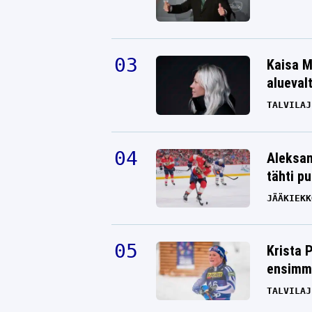
Kaisa M
alueval
TALVILAJ
Aleksan
tähti p
JÄÄKIEKK
Krista 
ensimmä
TALVILAJ