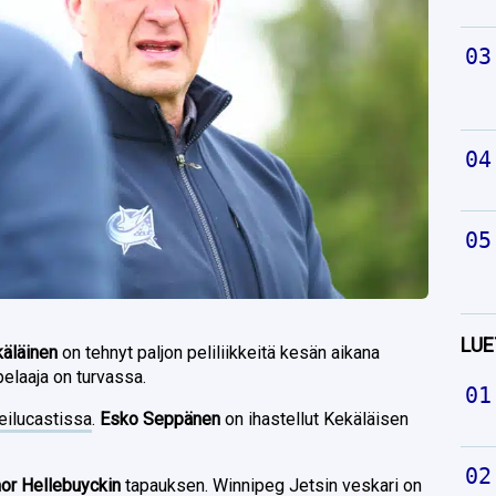
LUE
äläinen
on tehnyt paljon peliliikkeitä kesän aikana
pelaaja on turvassa.
eilucastissa
.
Esko Seppänen
on ihastellut Kekäläisen
or Hellebuyckin
tapauksen. Winnipeg Jetsin veskari on