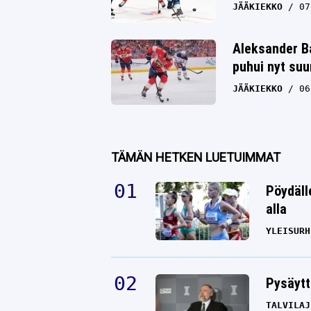
JÄÄKIEKKO
07
Aleksander Ba
puhui nyt su
JÄÄKIEKKO
06
TÄMÄN HETKEN LUETUIMMAT
Pöydäll
alla
YLEISURH
Pysäytt
TALVILAJ