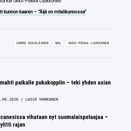
otta kai Ukko-Pekka Luukkonen.
ti kunnon kaaren – ”Äijä on mitalikunnossa”
JARMO KEKÄLÄINEN
NHL
UKKO-PEKKA LUUKKONEN
ahti paikalle pukukoppiin – teki yhden asian
.08.2026
LASSE HONKANEN
icanesissa vihataan nyt suomalaispelaajaa –
litti rajan