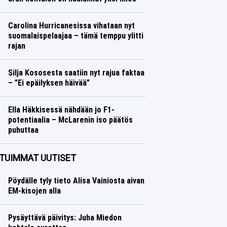
Ralli
Lasse Honkanen
Carolina Hurricanesissa vihataan nyt
suomalaispelaajaa – tämä temppu ylitti
rajan
Jääkiekko
Lasse Honkanen
Silja Kososesta saatiin nyt rajua faktaa
– ”Ei epäilyksen häivää”
Yleisurheilu
Lasse Honkanen
Ella Häkkisessä nähdään jo F1-
potentiaalia – McLarenin iso päätös
puhuttaa
Formula 1
Lasse Honkanen
TUIMMAT UUTISET
Pöydälle tyly tieto Alisa Vainiosta aivan
EM-kisojen alla
Pysäyttävä päivitys: Juha Miedon