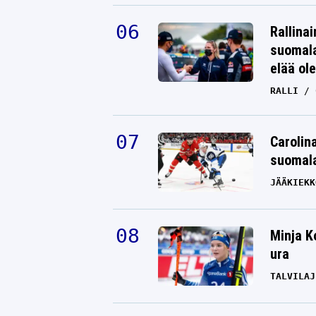
Rallinai
suomala
elää ol
RALLI
Carolin
suomala
JÄÄKIEKK
Minja K
ura
TALVILAJ