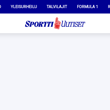
O
YLEISURHEILU
TALVILAJIT
FORMULA 1
R
WILMA HELTELÄ
IIVO NISKANEN
MUSTAFE MUUSE
KERTTU NISKANEN