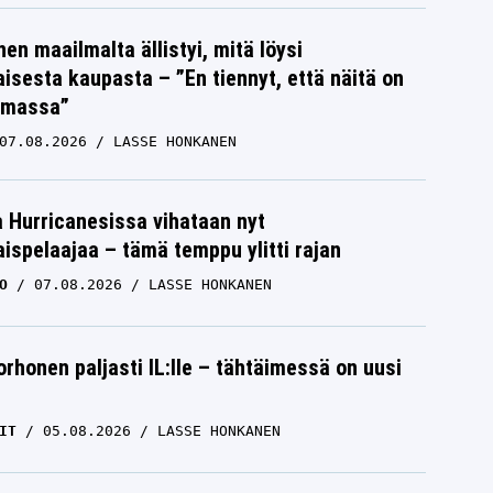
nen maailmalta ällistyi, mitä löysi
isesta kaupasta – ”En tiennyt, että näitä on
emassa”
07.08.2026
LASSE HONKANEN
a Hurricanesissa vihataan nyt
ispelaajaa – tämä temppu ylitti rajan
O
07.08.2026
LASSE HONKANEN
orhonen paljasti IL:lle – tähtäimessä on uusi
IT
05.08.2026
LASSE HONKANEN