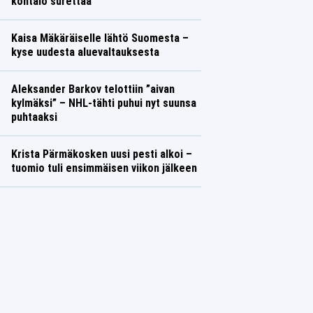
kohtalo surettaa
Kaisa Mäkäräiselle lähtö Suomesta –
kyse uudesta aluevaltauksesta
Aleksander Barkov telottiin ”aivan
kylmäksi” – NHL-tähti puhui nyt suunsa
puhtaaksi
Krista Pärmäkosken uusi pesti alkoi –
tuomio tuli ensimmäisen viikon jälkeen