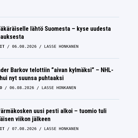
äkäräiselle lähtö Suomesta – kyse uudesta
tauksesta
IT
06.08.2026
LASSE HONKANEN
der Barkov telottiin ”aivan kylmäksi” – NHL-
uhui nyt suunsa puhtaaksi
O
06.08.2026
LASSE HONKANEN
Pärmäkosken uusi pesti alkoi – tuomio tuli
isen viikon jälkeen
IT
07.08.2026
LASSE HONKANEN