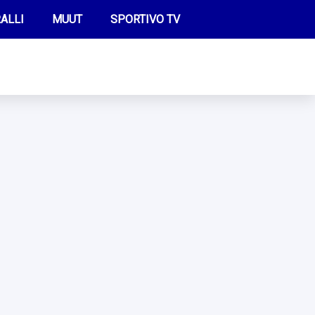
ALLI
MUUT
SPORTIVO TV
FUTIS
KAMPPAILU
OLYMPIALAISET