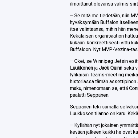
ilmoittanut olevansa valmis sii
– Se mitä me tiedetään, niin MV
hyväksymään Buffalon itselleen.
itse valintaansa, mihin hän men
Kekäläisen organisaation hattuun
kukaan, konkreettisesti vittu ku
Buffaloon. Nyt MVP-Vezina-tas
– Okei, se Winnipeg Jetsin esit
Luukkonen
ja
Jack Quinn
sekä va
lyhkäisin Teams-meeting meikälä
historiassa tämän assettipinon 
maku, nimenomaan se, että Conno
paalutti Seppänen.
Seppänen teki samalla selväks
Luukkosen tilanne on karu. Kek
– Kyllähän nyt jokainen ymmärtää
kevään jälkeen kaikki he ovat kau