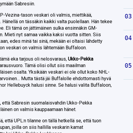
rtymään Sabresiin.
P-Vezina-tason veskari oli valmis, miettikää,
 Hänellä on tässäkin kaikki valta puolellaan. Hän tekee
ee. Eli tämä on jättimäinen sulka ensinnäkin GM-
. Mieti nyt samaa vaikka kaksi vuotta sitten. Siis
kaan, edes minä tai sinä, mekään ei oltaisi lähdetty
on veskari on valmis lähtemään Buffaloon.
tämä eka tarjous oli nelosvaraus,
Ukko-Pekka
rausvuoro. Tämä olisi ollut siis maailman
isen osalta. Yksikään veskari ei ole ollut koko NHL-
arvoinen… Mutta tästä jäi Buffalolle ehdottomasti hyvä
r Hellebuyck halusi sinne. Se halusi valita Buffaloon,
i, että Sabresin suomalaisvahdin Ukko-Pekka
äläinen on valmis kauppaamaan hänet.
, että UPL:n tilanne on tällä hetkellä se, että tuon
pan, joilla on siis hallilla veskarin kamat