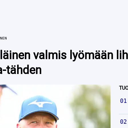
NEN
äinen valmis lyömään lih
a-tähden
TUO