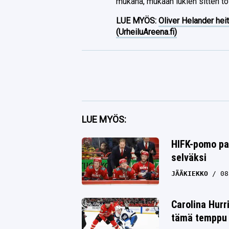
mukana, mukaan lukien sitten t
LUE MYÖS:
Oliver Helander heit
(UrheiluAreena.fi)
Facebook
LUE MYÖS:
Twitter
HIFK-pomo pam
selväksi
Whatsapp
JÄÄKIEKKO
08
Carolina Hurr
tämä temppu y