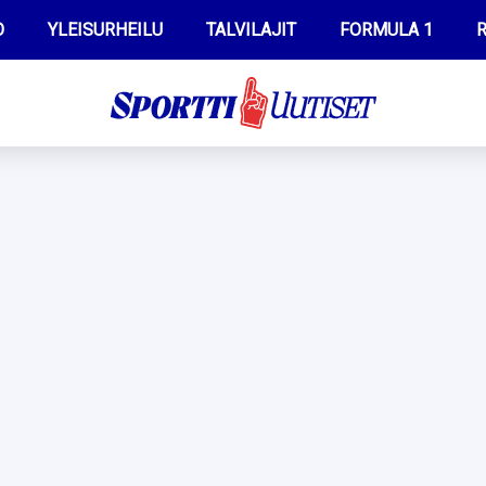
O
YLEISURHEILU
TALVILAJIT
FORMULA 1
R
WILMA HELTELÄ
IIVO NISKANEN
MUSTAFE MUUSE
KERTTU NISKANEN