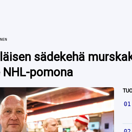
NEN
äisen sädekehä murskaksi
he NHL-pomona
TUO