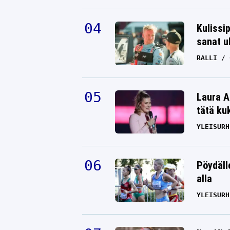
Kulissi
sanat u
RALLI
Laura A
tätä ku
YLEISURH
Pöydäll
alla
YLEISURH