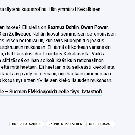
tta täytenä katastrofina. Hän ymmärsi Kekäläisen
en hakee? Eli siellä on
Rasmus Dahlin
,
Owen Power
,
Olen Zellweger
. Nehän luovat semmoisen defensiivisen
siivisen betonivalun, kun taas Rudolph tuo joskus
attokruunun mukanaan. Eli tämä oli korkean varianssin,
u, draft-kurotus, draft-naulaus Kekäläiseltä. Vaikka
in silti tässä on ihan selkeä ikään kuin rationaalinen
että mitä haetaan. Eli haetaan sitä selkeästi kiekollista,
i koskaan pystyisi olemaan, niin haetaan nimenomaan
aikkapa nyt sitten YV:lle sen kiekollisuuden mukanaan.
lle – Suomen EM-kisajoukkueelle täysi katastrofi
BUFFALO SABRES
JARMO KEKÄLÄINEN
URHEILUCAST