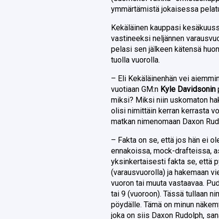
ymmärtämistä jokaisessa pelatu
Kekäläinen kauppasi kesäkuuss
vastineeksi neljännen varausvu
pelasi sen jälkeen kätensä huono
tuolla vuorolla.
– Eli Kekäläinenhän vei aiemmin
vuotiaan GM:n
Kyle Davidsonin
miksi? Miksi niin uskomaton h
olisi nimittäin kerran kerrasta 
matkan nimenomaan Daxon Rudo
– Fakta on se, että jos hän ei o
ennakoissa, mock-drafteissa, as
yksinkertaisesti fakta se, että
(varausvuorolla) ja hakemaan vie
vuoron tai muuta vastaavaa. Pud
tai 9 (vuoroon). Tässä tullaan n
pöydälle. Tämä on minun näkemys
joka on siis Daxon Rudolph, san