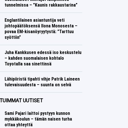
tunnelmissa – ”Kaunis rakkaustarina”
Talvilajit
Lasse Honkanen
Englantilainen asiantuntija veti
johtopäätöksensä Ilona Monosesta –
povaa EM-kisanöyryytystä: ”Tarttuu
syöttiin”
Yleisurheilu
Lasse Honkanen
Juha Kankkusen edessä iso keskustelu
– kahden suomalaisen kohtalo
Toyotalla saa sinettinsä
Ralli
Lasse Honkanen
Lähipiiristä tipahti vihje Patrik Laineen
tulevaisuudesta – suunta on selvä
Jääkiekko
Lasse Honkanen
TUIMMAT UUTISET
Sami Pajari laittoi pystyyn kunnon
mykkäkoulun – tämän naisen turha
ottaa yhteyttä