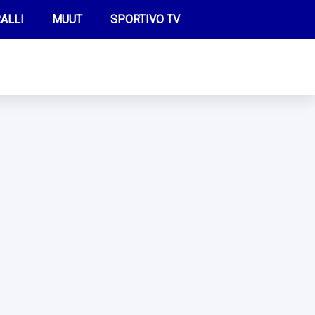
ALLI
MUUT
SPORTIVO TV
FUTIS
KAMPPAILU
OLYMPIALAISET