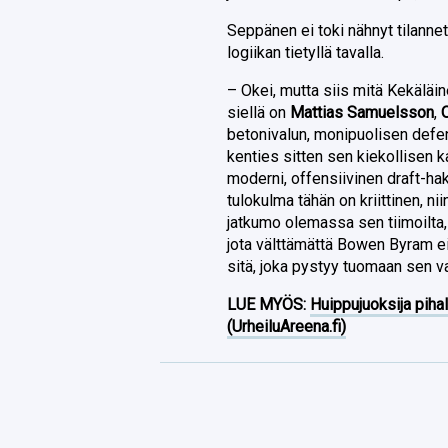
Seppänen ei toki nähnyt tilanne
logiikan tietyllä tavalla.
– Okei, mutta siis mitä Kekäläin
siellä on
Mattias Samuelsson
,
betonivalun, monipuolisen defen
kenties sitten sen kiekollisen k
moderni, offensiivinen draft-hak
tulokulma tähän on kriittinen, ni
jatkumo olemassa sen tiimoilta, 
jota välttämättä Bowen Byram e
sitä, joka pystyy tuomaan sen v
LUE MYÖS:
Huippujuoksija piha
(UrheiluAreena.fi)