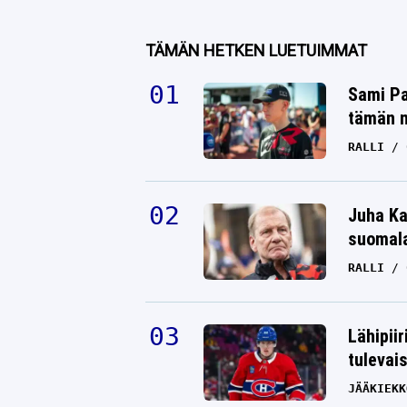
TÄMÄN HETKEN LUETUIMMAT
Sami Pa
tämän n
RALLI
Juha Ka
suomala
RALLI
Lähipiir
tulevai
JÄÄKIEKK