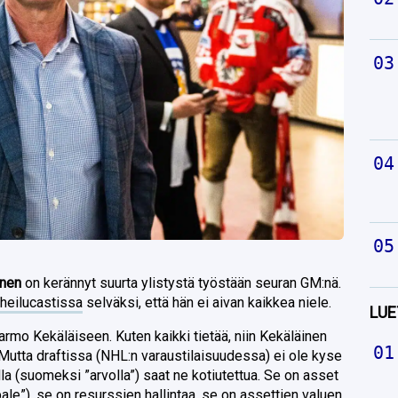
inen
on kerännyt suurta ylistystä työstään seuran GM:nä.
heilucastissa
selväksi, että hän ei aivan kaikkea niele.
LUE
mo Kekäläiseen. Kuten kaikki tietää, niin Kekäläinen
Mutta draftissa (NHL:n varaustilaisuudessa) ei ole kyse
ella (suomeksi ”arvolla”) saat ne kotiutettua. Se on asset
e”), se on resurssien hallintaa, se on assettien valuen