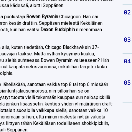
ssa kädessä, aloitti Seppänen.
a puolustaja
Bowen Byramin
Chicagoon. Hän sai
oron kesän draftiin. Seppäsen mielestä Kekäläinen
sti, kun hän valitsi
Daxon Rudolphin
nimenomaan
 siis, kuten tiedetään, Chicago Blackhawksin 37-
puuvajan taakse. Mutta nythän kysymys kuuluu,
aku sieltä suhteessa Bowen Byramin valueeseen? Hän
voinut kaupata nelosvuoronsa, mikäli hän targetoi koko
lphia.
le lähelläkään, sanotaan vaikka top 8 tai top 6 missään
iantuntijalausunnoissa, niin silloinhan se on
 pystyt tuosta vielä tekemään kauppaa sun nelospickillä
lä jonkun lisäassetin, kenties yhden ylimääräisen draft-
ottaisit suosiolla vaikkapa siellä, sanotaan vaikka 10
imenomaan siihen, että minun mielestä nyt jäi valueta
 liittyen tähän Kekäläisen todelliseen shokkipickiin,
aili Seppänen.