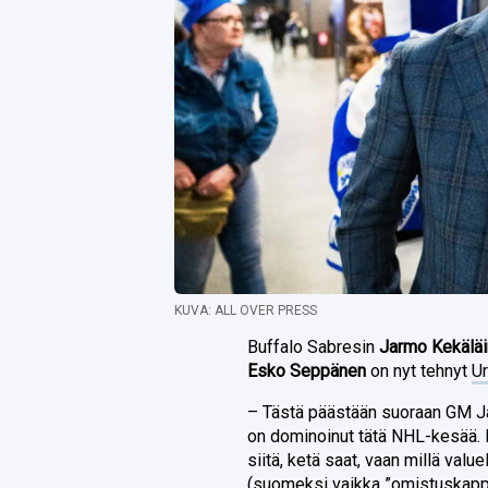
KUVA: ALL OVER PRESS
Buffalo Sabresin
Jarmo Kekälä
Esko Seppänen
on nyt tehnyt
Ur
– Tästä päästään suoraan GM Jar
on dominoinut tätä NHL-kesää. 
siitä, ketä saat, vaan millä valu
(suomeksi vaikka ”omistuskappal