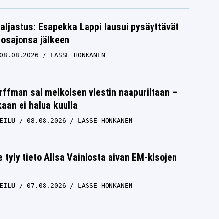
paljastus: Esapekka Lappi lausui pysäyttävät
losajonsa jälkeen
08.08.2026
LASSE HONKANEN
rffman sai melkoisen viestin naapuriltaan –
kaan ei halua kuulla
EILU
08.08.2026
LASSE HONKANEN
e tyly tieto Alisa Vainiosta aivan EM-kisojen
EILU
07.08.2026
LASSE HONKANEN