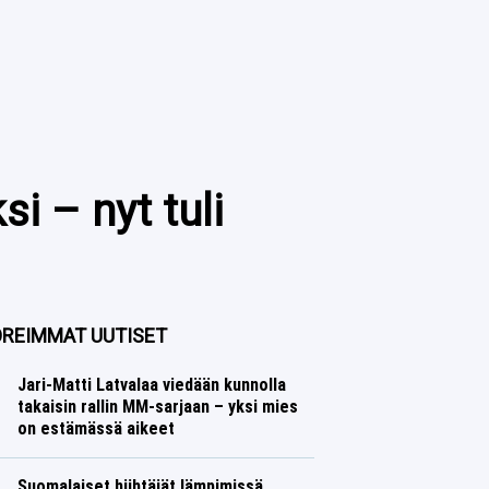
 – nyt tuli
REIMMAT UUTISET
Jari-Matti Latvalaa viedään kunnolla
takaisin rallin MM-sarjaan – yksi mies
on estämässä aikeet
Ralli
Lasse Honkanen
Suomalaiset hiihtäjät lämpimissä