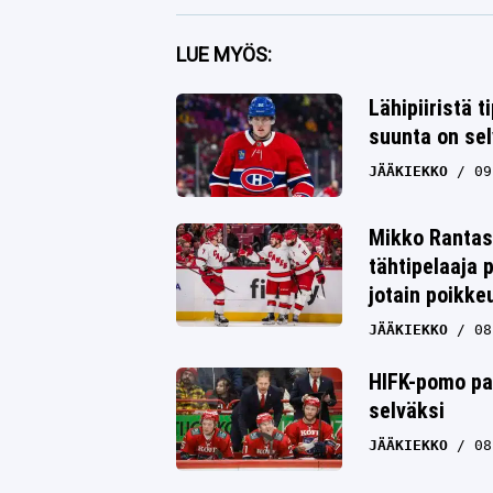
Facebook
LUE MYÖS:
Twitter
Lähipiiristä t
suunta on se
Whatsapp
JÄÄKIEKKO
09
Mikko Rantas
tähtipelaaja 
jotain poikke
JÄÄKIEKKO
08
HIFK-pomo pam
selväksi
JÄÄKIEKKO
08