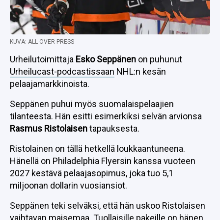
KUVA: ALL OVER PRESS
Urheilutoimittaja
Esko Seppänen
on puhunut
Urheilucast-podcastissaan
NHL:n kesän
pelaajamarkkinoista.
Seppänen puhui myös suomalaispelaajien
tilanteesta. Hän esitti esimerkiksi selvän arvionsa
Rasmus Ristolaisen
tapauksesta.
Ristolainen on tällä hetkellä loukkaantuneena.
Hänellä on Philadelphia Flyersin kanssa vuoteen
2027 kestävä pelaajasopimus, joka tuo 5,1
miljoonan dollarin vuosiansiot.
Seppänen teki selväksi, että hän uskoo Ristolaisen
vaihtavan maisemaa. Tuollaisille pakeille on hänen