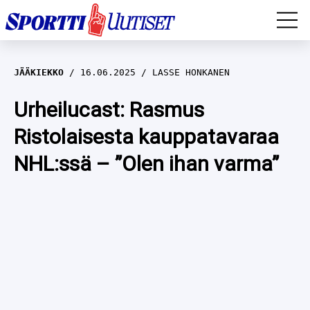
EM-YLEISURHEILU
JÄÄKIEKKO
16.06.2025
LASSE HONKANEN
JÄÄKIEKKO
Urheilucast: Rasmus
Ristolaisesta kauppatavaraa
YLEISURHEILU
NHL:ssä – ”Olen ihan varma”
TALVILAJIT
WILMA HELTELÄ
FORMULA 1
MUSTAFE MUUSE
IIVO NISKANEN
RALLI
KERTTU NISKANEN
MUUT