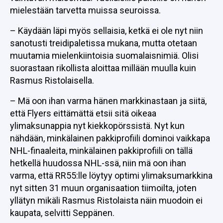
mielestään tarvetta muissa seuroissa.
– Käydään läpi myös sellaisia, ketkä ei ole nyt niin
sanotusti treidipaletissa mukana, mutta otetaan
muutamia mielenkiintoisia suomalaisnimiä. Olisi
suorastaan rikollista aloittaa millään muulla kuin
Rasmus Ristolaisella.
– Mä oon ihan varma hänen markkinastaan ja siitä,
että Flyers eittämättä etsii sitä oikeaa
ylimaksunappia nyt kiekkopörssistä. Nyt kun
nähdään, minkälainen pakkiprofiili dominoi vaikkapa
NHL-finaaleita, minkälainen pakkiprofiili on tällä
hetkellä huudossa NHL-ssä, niin mä oon ihan
varma, että RR55:lle löytyy optimi ylimaksumarkkina
nyt sitten 31 muun organisaation tiimoilta, joten
yllätyn mikäli Rasmus Ristolaista näin muodoin ei
kaupata, selvitti Seppänen.