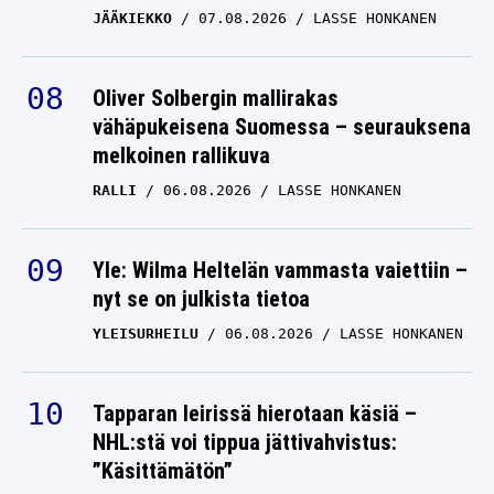
JÄÄKIEKKO
07.08.2026
LASSE HONKANEN
Oliver Solbergin mallirakas
vähäpukeisena Suomessa – seurauksena
melkoinen rallikuva
RALLI
06.08.2026
LASSE HONKANEN
Yle: Wilma Heltelän vammasta vaiettiin –
nyt se on julkista tietoa
YLEISURHEILU
06.08.2026
LASSE HONKANEN
Tapparan leirissä hierotaan käsiä –
NHL:stä voi tippua jättivahvistus:
”Käsittämätön”