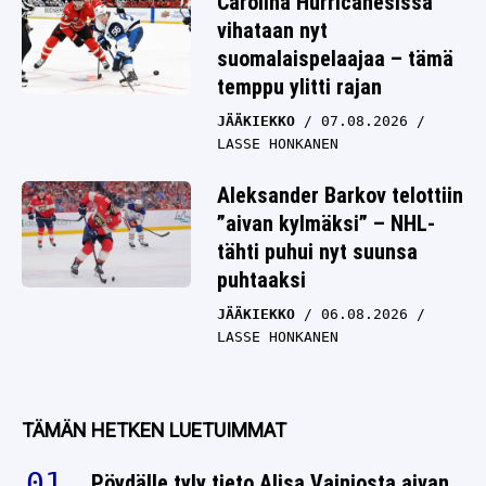
Carolina Hurricanesissa
vihataan nyt
suomalaispelaajaa – tämä
temppu ylitti rajan
JÄÄKIEKKO
07.08.2026
LASSE HONKANEN
Aleksander Barkov telottiin
”aivan kylmäksi” – NHL-
tähti puhui nyt suunsa
puhtaaksi
JÄÄKIEKKO
06.08.2026
LASSE HONKANEN
TÄMÄN HETKEN LUETUIMMAT
Pöydälle tyly tieto Alisa Vainiosta aivan