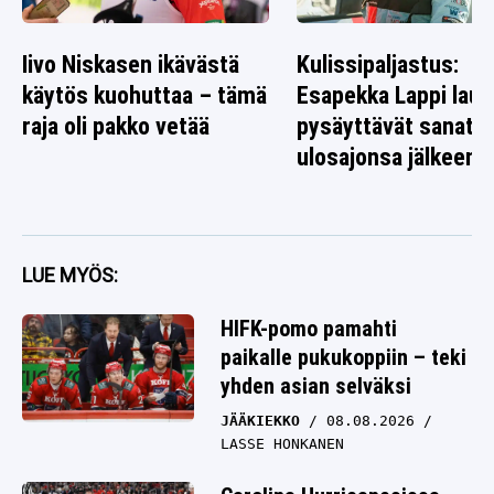
Iivo Niskasen ikävästä
Kulissipaljastus:
käytös kuohuttaa – tämä
Esapekka Lappi laus
raja oli pakko vetää
pysäyttävät sanat
ulosajonsa jälkeen
LUE MYÖS:
HIFK-pomo pamahti
paikalle pukukoppiin – teki
yhden asian selväksi
JÄÄKIEKKO
08.08.2026
LASSE HONKANEN