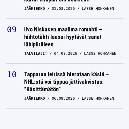
JÄÄKIEKKO
05.08.2026
LASSE HONKANEN
Iivo Niskasen maailma romahti –
hiihtotähti lausui hyytävät sanat
lähipiirilleen
TALVILAJIT
04.08.2026
LASSE HONKANEN
Tapparan leirissä hierotaan käsiä –
NHL:stä voi tippua jättivahvistus:
”Käsittämätön”
JÄÄKIEKKO
06.08.2026
LASSE HONKANEN