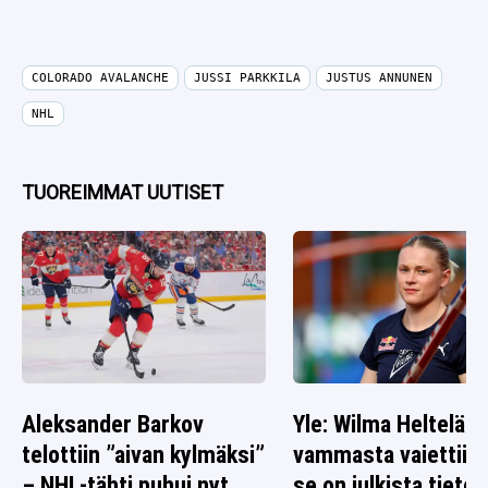
COLORADO AVALANCHE
JUSSI PARKKILA
JUSTUS ANNUNEN
NHL
TUOREIMMAT UUTISET
Aleksander Barkov
Yle: Wilma Heltelän
telottiin ”aivan kylmäksi”
vammasta vaiettiin 
– NHL-tähti puhui nyt
se on julkista tietoa