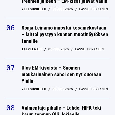
treenien jälkeen – EM-kisat jäävät väliin
YLEISURHEILU
05.08.2026
LASSE HONKANEN
Sonja Leinamo innostui kesämekostaan
– laittoi pystyyn kunnon muotinäytöksen
faneille
TALVILAJIT
05.08.2026
LASSE HONKANEN
Ulos EM-kisoista – Suomen
moukarinainen sanoi sen nyt suoraan
Ylelle
YLEISURHEILU
06.08.2026
LASSE HONKANEN
Valmentaja pihalle – Lähde: HIFK teki
karun tempun Olli Jokiselle