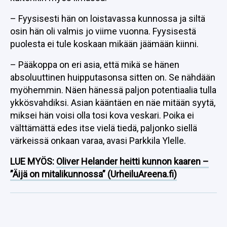
– Fyysisesti hän on loistavassa kunnossa ja siltä
osin hän oli valmis jo viime vuonna. Fyysisestä
puolesta ei tule koskaan mikään jäämään kiinni.
– Pääkoppa on eri asia, että mikä se hänen
absoluuttinen huipputasonsa sitten on. Se nähdään
myöhemmin. Näen hänessä paljon potentiaalia tulla
ykkösvahdiksi. Asian kääntäen en näe mitään syytä,
miksei hän voisi olla tosi kova veskari. Poika ei
välttämättä edes itse vielä tiedä, paljonko siellä
värkeissä onkaan varaa, avasi Parkkila Ylelle.
LUE MYÖS:
Oliver Helander heitti kunnon kaaren –
”Äijä on mitalikunnossa” (UrheiluAreena.fi)