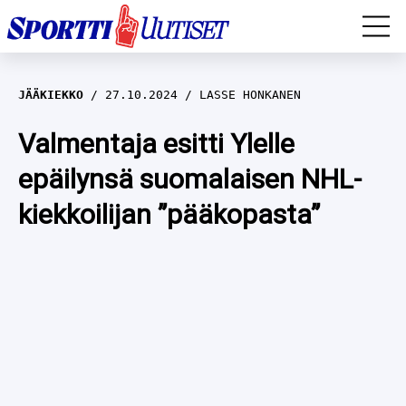
EM-YLEISURHEILU
JÄÄKIEKKO
27.10.2024
LASSE HONKANEN
JÄÄKIEKKO
Valmentaja esitti Ylelle
epäilynsä suomalaisen NHL-
YLEISURHEILU
kiekkoilijan ”pääkopasta”
TALVILAJIT
WILMA HELTELÄ
FORMULA 1
MUSTAFE MUUSE
IIVO NISKANEN
RALLI
KERTTU NISKANEN
MUUT