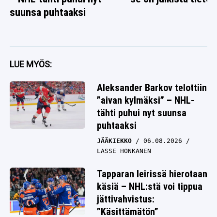
suunsa puhtaaksi
LUE MYÖS:
Aleksander Barkov telottiin
”aivan kylmäksi” – NHL-
tähti puhui nyt suunsa
puhtaaksi
JÄÄKIEKKO
06.08.2026
LASSE HONKANEN
Tapparan leirissä hierotaan
käsiä – NHL:stä voi tippua
jättivahvistus:
”Käsittämätön”