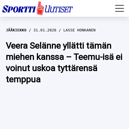
EM-YLEISURHEILU
JÄÄKIEKKO
31.01.2026
LASSE HONKANEN
JÄÄKIEKKO
Veera Selänne yllätti tämän
miehen kanssa – Teemu-isä ei
YLEISURHEILU
voinut uskoa tyttärensä
TALVILAJIT
WILMA HELTELÄ
temppua
FORMULA 1
MUSTAFE MUUSE
IIVO NISKANEN
RALLI
KERTTU NISKANEN
MUUT