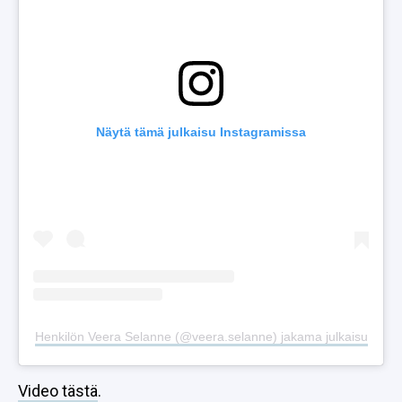
Näytä tämä julkaisu Instagramissa
Henkilön Veera Selanne (@veera.selanne) jakama julkaisu
Video tästä
.