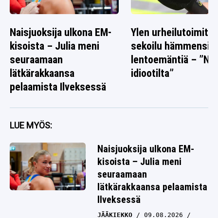
Naisjuoksija ulkona EM-
Ylen urheilutoimitta
kisoista – Julia meni
sekoilu hämmensi
seuraamaan
lentoemäntiä – ”Nä
lätkärakkaansa
idiootilta”
pelaamista Ilveksessä
LUE MYÖS:
Naisjuoksija ulkona EM-
kisoista – Julia meni
seuraamaan
lätkärakkaansa pelaamista
Ilveksessä
JÄÄKIEKKO
09.08.2026