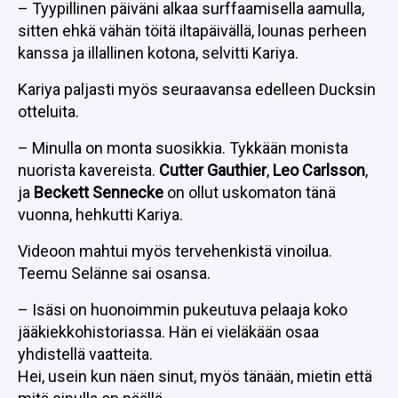
– Tyypillinen päiväni alkaa surffaamisella aamulla,
sitten ehkä vähän töitä iltapäivällä, lounas perheen
kanssa ja illallinen kotona, selvitti Kariya.
Kariya paljasti myös seuraavansa edelleen Ducksin
otteluita.
– Minulla on monta suosikkia. Tykkään monista
nuorista kavereista.
Cutter Gauthier
,
Leo Carlsson
,
ja
Beckett Sennecke
on ollut uskomaton tänä
vuonna, hehkutti Kariya.
Videoon mahtui myös tervehenkistä vinoilua.
Teemu Selänne sai osansa.
– Isäsi on huonoimmin pukeutuva pelaaja koko
jääkiekkohistoriassa. Hän ei vieläkään osaa
yhdistellä vaatteita.
Hei, usein kun näen sinut, myös tänään, mietin että