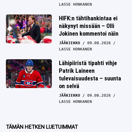
LASSE HONKANEN
HIFK:n tähtihankintaa ei
näkynyt missään – Olli
Jokinen kommentoi näin
JÄÄKIEKKO
09.08.2026
LASSE HONKANEN
Lähipiiristä tipahti vihje
Patrik Laineen
tulevaisuudesta – suunta
on selvä
JÄÄKIEKKO
09.08.2026
LASSE HONKANEN
TÄMÄN HETKEN LUETUIMMAT