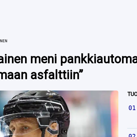
NEN
nainen meni pankkiautomaa
maan asfalttiin”
TUO