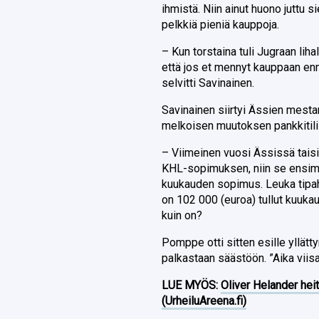
ihmistä. Niin ainut huono juttu sie
pelkkiä pieniä kauppoja.
– Kun torstaina tuli Jugraan lihal
että jos et mennyt kauppaan ennen
selvitti Savinainen.
Savinainen siirtyi Ässien mest
melkoisen muutoksen pankkitilil
– Viimeinen vuosi Ässissä taisi 
KHL-sopimuksen, niin se ensim
kuukauden sopimus. Leuka tipahti 
on 102 000 (euroa) tullut kuukaud
kuin on?
Pomppe otti sitten esille yllätt
palkastaan säästöön. ”Aika viisa
LUE MYÖS:
Oliver Helander heit
(UrheiluAreena.fi)