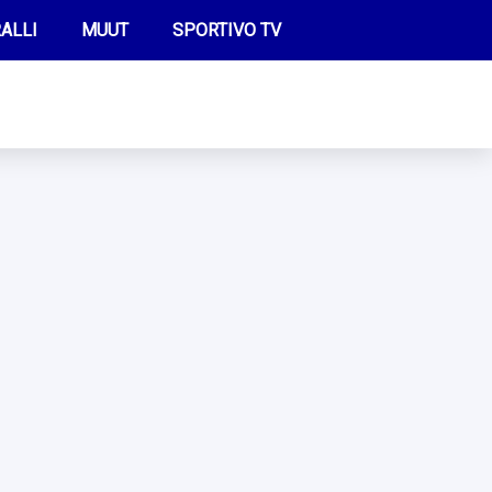
ALLI
MUUT
SPORTIVO TV
FUTIS
KAMPPAILU
OLYMPIALAISET