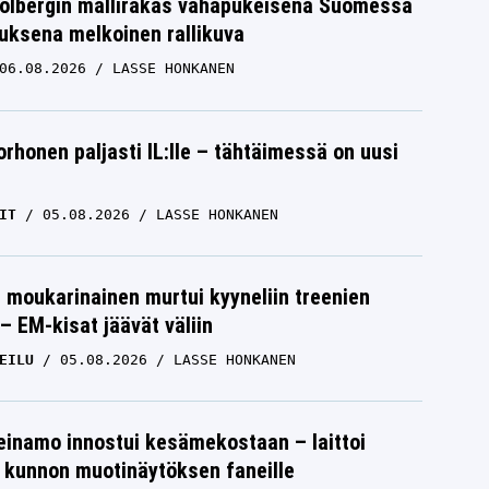
Solbergin mallirakas vähäpukeisena Suomessa
uksena melkoinen rallikuva
06.08.2026
LASSE HONKANEN
orhonen paljasti IL:lle – tähtäimessä on uusi
IT
05.08.2026
LASSE HONKANEN
moukarinainen murtui kyyneliin treenien
– EM-kisat jäävät väliin
EILU
05.08.2026
LASSE HONKANEN
einamo innostui kesämekostaan – laittoi
 kunnon muotinäytöksen faneille