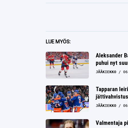
Facebook
LUE MYÖS:
Twitter
Aleksander Ba
puhui nyt su
Whatsapp
JÄÄKIEKKO
06
Tapparan leir
jättivahvistu
JÄÄKIEKKO
06
Valmentaja pi