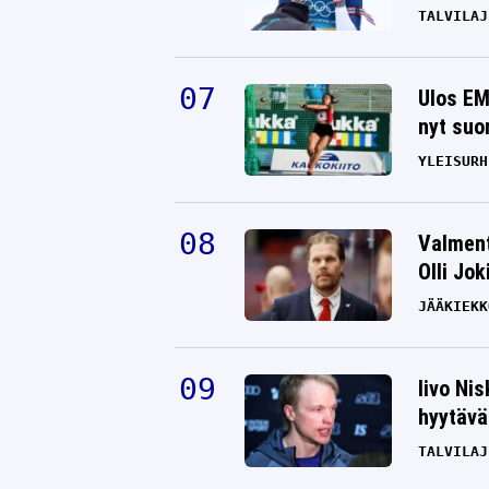
TALVILAJ
Ulos EM
nyt suo
YLEISURH
Valment
Olli Jok
JÄÄKIEKK
Iivo Ni
hyytävät
TALVILAJ