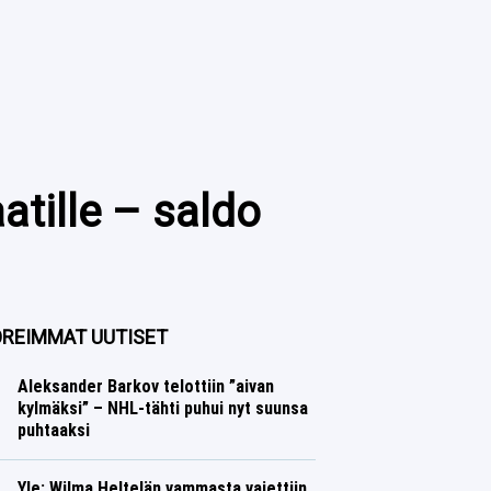
tille – saldo
REIMMAT UUTISET
Aleksander Barkov telottiin ”aivan
kylmäksi” – NHL-tähti puhui nyt suunsa
puhtaaksi
Jääkiekko
Lasse Honkanen
Yle: Wilma Heltelän vammasta vaiettiin