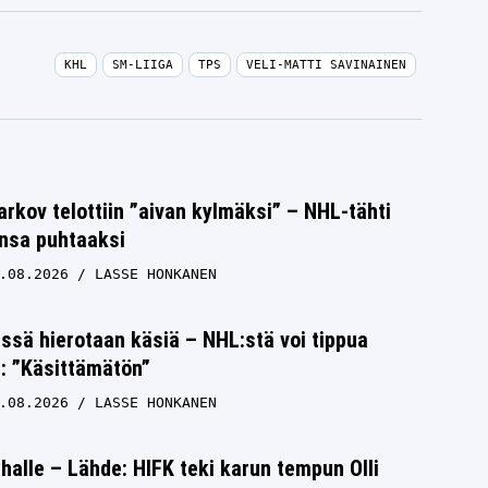
KHL
SM-LIIGA
TPS
VELI-MATTI SAVINAINEN
rkov telottiin ”aivan kylmäksi” – NHL-tähti
unsa puhtaaksi
.08.2026
LASSE HONKANEN
issä hierotaan käsiä – NHL:stä voi tippua
s: ”Käsittämätön”
.08.2026
LASSE HONKANEN
halle – Lähde: HIFK teki karun tempun Olli