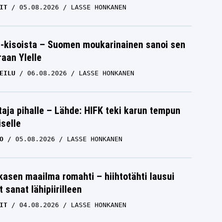
IT
05.08.2026
LASSE HONKANEN
-kisoista – Suomen moukarinainen sanoi sen
raan Ylelle
EILU
06.08.2026
LASSE HONKANEN
aja pihalle – Lähde: HIFK teki karun tempun
iselle
O
05.08.2026
LASSE HONKANEN
skasen maailma romahti – hiihtotähti lausui
 sanat lähipiirilleen
IT
04.08.2026
LASSE HONKANEN