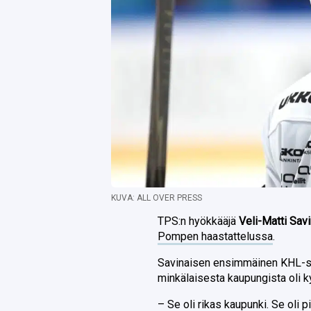
KUVA: ALL OVER PRESS
TPS:n hyökkääjä
Veli-Matti Sav
Pompen haastattelussa
.
Savinaisen ensimmäinen KHL-se
minkälaisesta kaupungista oli k
– Se oli rikas kaupunki. Se oli 