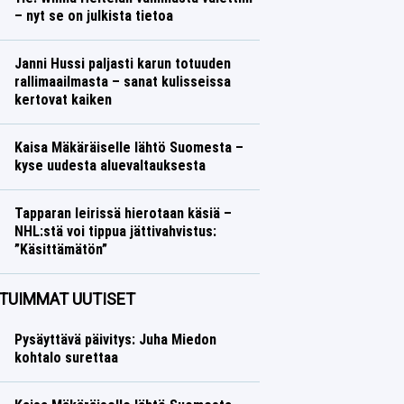
– nyt se on julkista tietoa
Yleisurheilu
Lasse Honkanen
Janni Hussi paljasti karun totuuden
rallimaailmasta – sanat kulisseissa
kertovat kaiken
Ralli
Lasse Honkanen
Kaisa Mäkäräiselle lähtö Suomesta –
kyse uudesta aluevaltauksesta
Talvilajit
Lasse Honkanen
Tapparan leirissä hierotaan käsiä –
NHL:stä voi tippua jättivahvistus:
”Käsittämätön”
Jääkiekko
Lasse Honkanen
TUIMMAT UUTISET
Pysäyttävä päivitys: Juha Miedon
kohtalo surettaa