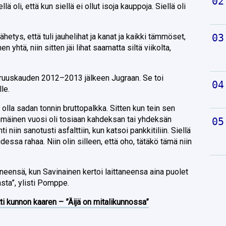
llä oli, että kun siellä ei ollut isoja kauppoja. Siellä oli
ähetys, että tuli jauhelihat ja kanat ja kaikki tämmöset,
 yhtä, niin sitten jäi lihat saamatta siltä viikolta,
aruuskauden 2012–2013 jälkeen Jugraan. Se toi
le.
olla sadan tonnin bruttopalkka. Sitten kun tein sen
mäinen vuosi oli tosiaan kahdeksan tai yhdeksän
niin sanotusti asfalttiin, kun katsoi pankkitiliin. Siellä
essa rahaa. Niin olin silleen, että oho, tätäkö tämä niin
yneensä, kun Savinainen kertoi laittaneensa aina puolet
sta”, ylisti Pomppe.
ti kunnon kaaren – ”Äijä on mitalikunnossa”