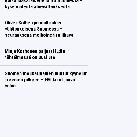
Kaisa Mäkäräiselle lähtö Suomesta –
kyse uudesta aluevaltauksesta
Oliver Solbergin mallirakas
vähäpukeisena Suomessa –
seurauksena melkoinen rallikuva
Minja Korhonen paljasti IL:lle –
tähtäimessä on uusi ura
Suomen moukarinainen murtui kyyneliin
treenien jälkeen – EM-kisat jäävät
väliin