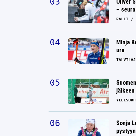
Oliver 
– seura
RALLI
Minja K
ura
TALVILAJ
Suomen 
jälkeen 
YLEISURH
Sonja L
pystyyn