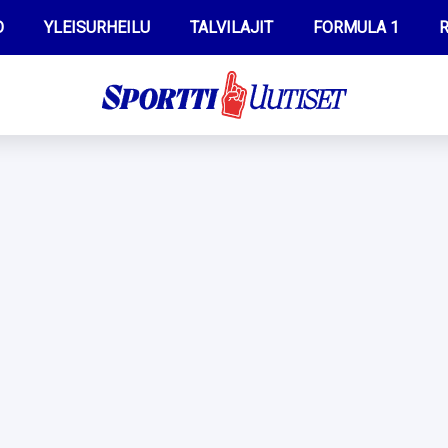
O
YLEISURHEILU
TALVILAJIT
FORMULA 1
R
WILMA HELTELÄ
IIVO NISKANEN
MUSTAFE MUUSE
KERTTU NISKANEN