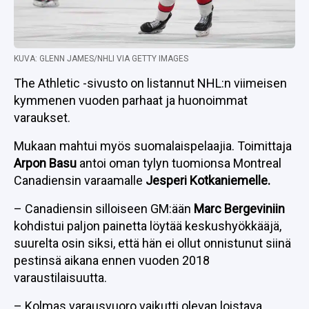
KUVA: GLENN JAMES/NHLI VIA GETTY IMAGES
The Athletic -sivusto on listannut NHL:n viimeisen
kymmenen vuoden parhaat ja huonoimmat
varaukset.
Mukaan mahtui myös suomalaispelaajia. Toimittaja
Arpon Basu
antoi oman tylyn tuomionsa Montreal
Canadiensin varaamalle
Jesperi Kotkaniemelle.
– Canadiensin silloiseen GM:ään
Marc Bergeviniin
kohdistui paljon painetta löytää keskushyökkääjä,
suurelta osin siksi, että hän ei ollut onnistunut siinä
pestinsä aikana ennen vuoden 2018
varaustilaisuutta.
– Kolmas varausvuoro vaikutti olevan loistava