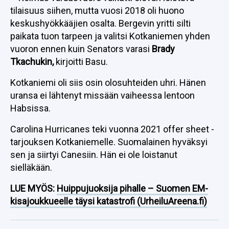
tilaisuus siihen, mutta vuosi 2018 oli huono
keskushyökkääjien osalta. Bergevin yritti silti
paikata tuon tarpeen ja valitsi Kotkaniemen yhden
vuoron ennen kuin Senators varasi
Brady
Tkachukin,
kirjoitti Basu.
Kotkaniemi oli siis osin olosuhteiden uhri. Hänen
uransa ei lähtenyt missään vaiheessa lentoon
Habsissa.
Carolina Hurricanes teki vuonna 2021 offer sheet -
tarjouksen Kotkaniemelle. Suomalainen hyväksyi
sen ja siirtyi Canesiin. Hän ei ole loistanut
sielläkään.
LUE MYÖS:
Huippujuoksija pihalle – Suomen EM-
kisajoukkueelle täysi katastrofi (UrheiluAreena.fi)