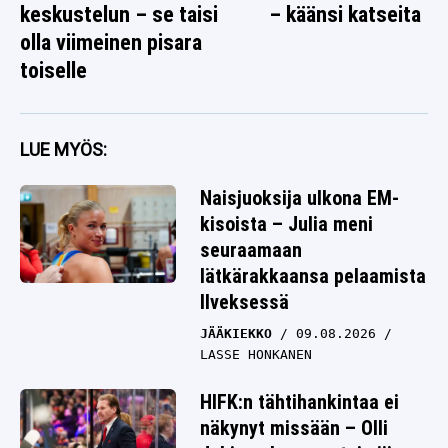
keskustelun – se taisi
– käänsi katseita
olla viimeinen pisara
toiselle
LUE MYÖS:
Naisjuoksija ulkona EM-
kisoista – Julia meni
seuraamaan
lätkärakkaansa pelaamista
Ilveksessä
JÄÄKIEKKO
09.08.2026
LASSE HONKANEN
HIFK:n tähtihankintaa ei
näkynyt missään – Olli