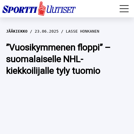
EM-YLEISURHEILU
JÄÄKIEKKO
23.06.2025
LASSE HONKANEN
JÄÄKIEKKO
”Vuosikymmenen floppi” –
suomalaiselle NHL-
YLEISURHEILU
kiekkoilijalle tyly tuomio
TALVILAJIT
WILMA HELTELÄ
FORMULA 1
MUSTAFE MUUSE
IIVO NISKANEN
RALLI
KERTTU NISKANEN
MUUT