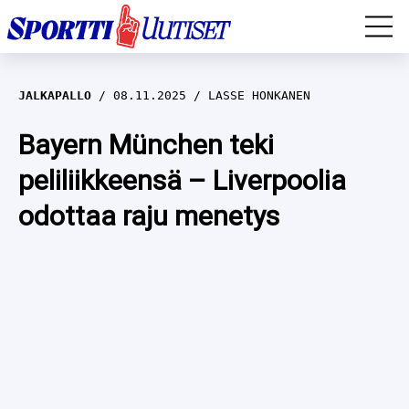
EM-YLEISURHEILU
JALKAPALLO
08.11.2025
LASSE HONKANEN
JÄÄKIEKKO
Bayern München teki
peliliikkeensä – Liverpoolia
YLEISURHEILU
odottaa raju menetys
TALVILAJIT
WILMA HELTELÄ
FORMULA 1
MUSTAFE MUUSE
IIVO NISKANEN
RALLI
KERTTU NISKANEN
MUUT