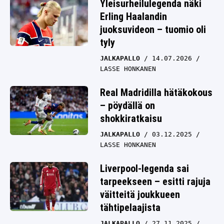
Yleisurheilulegenda näki
Erling Haalandin
juoksuvideon – tuomio oli
tyly
JALKAPALLO
14.07.2026
LASSE HONKANEN
Real Madridilla hätäkokous
– pöydällä on
shokkiratkaisu
JALKAPALLO
03.12.2025
LASSE HONKANEN
Liverpool-legenda sai
tarpeekseen – esitti rajuja
väitteitä joukkueen
tähtipelaajista
JALKAPALLO
27.11.2025