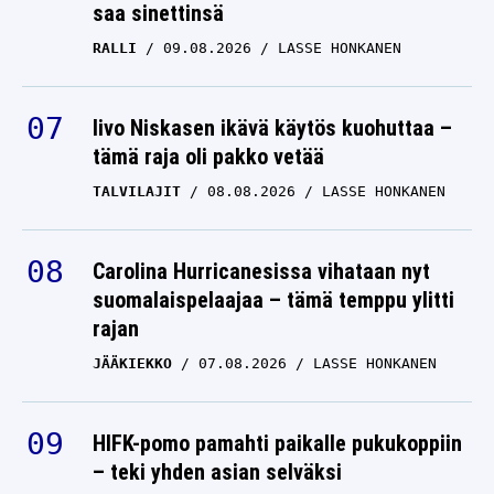
saa sinettinsä
RALLI
09.08.2026
LASSE HONKANEN
Iivo Niskasen ikävä käytös kuohuttaa –
tämä raja oli pakko vetää
TALVILAJIT
08.08.2026
LASSE HONKANEN
Carolina Hurricanesissa vihataan nyt
suomalaispelaajaa – tämä temppu ylitti
rajan
JÄÄKIEKKO
07.08.2026
LASSE HONKANEN
HIFK-pomo pamahti paikalle pukukoppiin
– teki yhden asian selväksi