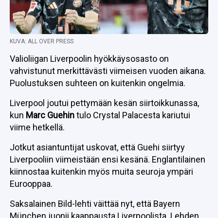
KUVA: ALL OVER PRESS
Valioliigan Liverpoolin hyökkäysosasto on
vahvistunut merkittävästi viimeisen vuoden aikana.
Puolustuksen suhteen on kuitenkin ongelmia.
Liverpool joutui pettymään kesän siirtoikkunassa,
kun
Marc Guehin
tulo Crystal Palacesta kariutui
viime hetkellä.
Jotkut asiantuntijat uskovat, että Guehi siirtyy
Liverpooliin viimeistään ensi kesänä. Englantilainen
kiinnostaa kuitenkin myös muita seuroja ympäri
Eurooppaa.
Saksalainen Bild-lehti väittää nyt, että Bayern
München juonii kaappausta Liverpoolista. Lehden